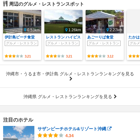
周辺のグルメ・レストランスポット
0.53km
1.26km
2.27km
伊計島ビーチ食堂
レストラン ハイビス
あごーりば食堂
たかは
グルメ・レストラン
グルメ・レストラン
グルメ・レストラン
グルメ
3.21
3.21
3.12
沖縄市・うるま市・伊計島 グルメ・レストランランキングを見る
沖縄県 グルメ・レストランランキングを見る
注目のホテル
サザンビーチホテル&リゾート沖縄
4.34