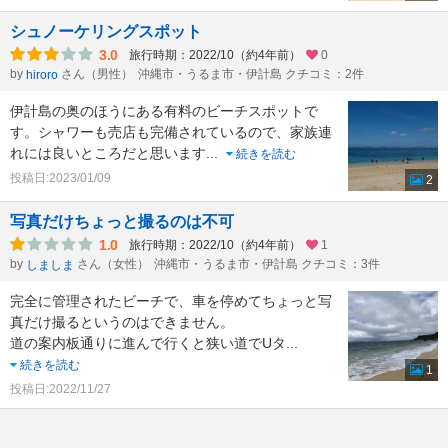
シュノーケリングスポット
3.0
旅行時期：2022/10（約4年前）
0
by
さん（男性）
沖縄市・うるま市・伊計島 クチコミ：2件
hiroro
伊計島の奥のほうにある有料のビーチスポットで
す。シャワーも売店も完備されているので、家族連
れには良いところだと思います
...
続きを読む
投稿日:2023/01/09
2
写真だけちょっと撮るのは不可
1.0
旅行時期：2022/10（約4年前）
1
by
さん（女性）
沖縄市・うるま市・伊計島 クチコミ：3件
しましま
完全に管理されたビーチで、車を停めてちょっと写
真だけ撮るというのはできません。
道の案内板通りに進んで行くと狭い道でUタ
...
続きを読む
1
投稿日:2022/11/27