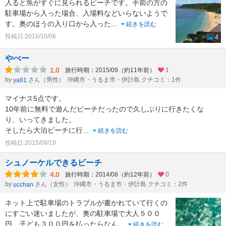
入ると魚がすぐに見られるビーチです。手前の方の
駐車場から入った場合、入場料などいらないようで
す。奥のほうの入り口から入った
...
続きを読む
投稿日:2016/10/06
4
やべー
1.0
旅行時期：2015/09（約11年前）
1
by
さん（男性）
沖縄市・うるま市・伊計島 クチコミ：1件
ya81
マイナス5点です。
10年前に無料で遊んだビーチだったので久しぶりに行きたくな
り、いってきました。
そしたら大泊ビーチに行
...
続きを読む
投稿日:2015/09/19
シュノーケルできるビーチ
4.0
旅行時期：2014/08（約12年前）
0
by
さん（女性）
沖縄市・うるま市・伊計島 クチコミ：2件
ucchan
ネット上で駐車場のトラブルが書かれていて行くの
にすごい迷いましたが、奥の駐車場で大人５００
円、子ども３００円を払ったらなん
...
続きを読む