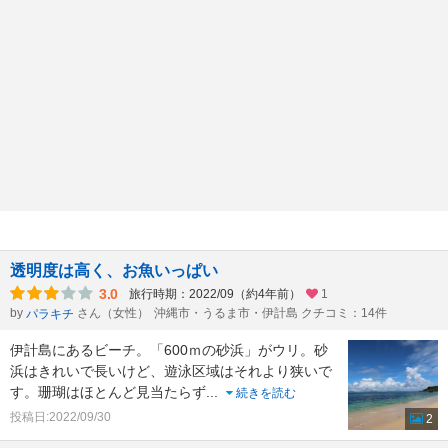
透明度は高く、お魚いっぱい
3.0
旅行時期：2022/09（約4年前）
1
by
さん（女性）
沖縄市・うるま市・伊計島 クチコミ：14件
パラキチ
伊計島にあるビーチ。「600ｍの砂浜」がウリ。砂
浜はきれいで長いけど、遊泳区域はそれより狭いで
す。珊瑚はほとんど見当たらず
...
続きを読む
投稿日:2022/09/30
2