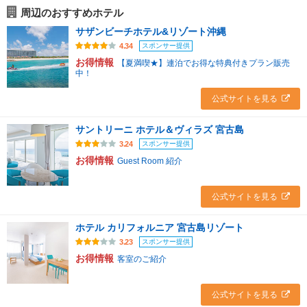
周辺のおすすめホテル
サザンビーチホテル&リゾート沖縄
スポンサー提供
4.34
お得情報
【夏満喫★】連泊でお得な特典付きプラン販売
中！
公式サイトを見る
サントリーニ ホテル＆ヴィラズ 宮古島
スポンサー提供
3.24
お得情報
Guest Room 紹介
公式サイトを見る
ホテル カリフォルニア 宮古島リゾート
スポンサー提供
3.23
お得情報
客室のご紹介
公式サイトを見る