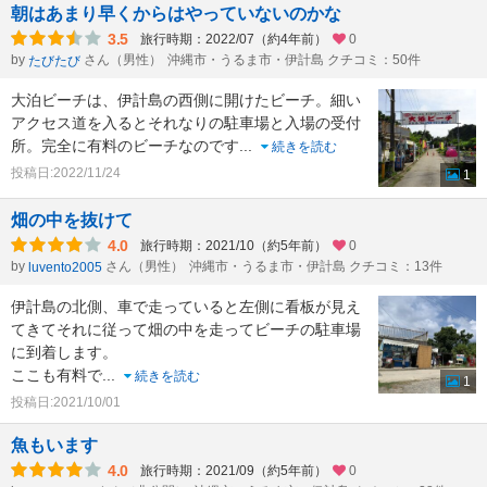
朝はあまり早くからはやっていないのかな
3.5
旅行時期：2022/07（約4年前）
0
by
さん（男性）
沖縄市・うるま市・伊計島 クチコミ：50件
たびたび
大泊ビーチは、伊計島の西側に開けたビーチ。細い
アクセス道を入るとそれなりの駐車場と入場の受付
所。完全に有料のビーチなのです
...
続きを読む
投稿日:2022/11/24
1
畑の中を抜けて
4.0
旅行時期：2021/10（約5年前）
0
by
さん（男性）
沖縄市・うるま市・伊計島 クチコミ：13件
luvento2005
伊計島の北側、車で走っていると左側に看板が見え
てきてそれに従って畑の中を走ってビーチの駐車場
に到着します。
ここも有料で
...
続きを読む
1
投稿日:2021/10/01
魚もいます
4.0
旅行時期：2021/09（約5年前）
0