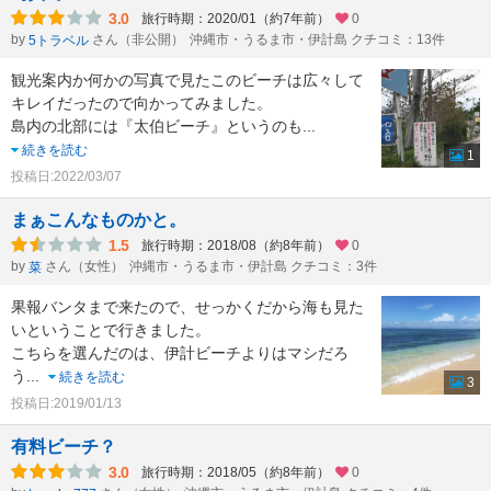
3.0
旅行時期：2020/01（約7年前）
0
by
さん（非公開）
沖縄市・うるま市・伊計島 クチコミ：13件
5トラベル
観光案内か何かの写真で見たこのビーチは広々して
キレイだったので向かってみました。
島内の北部には『太伯ビーチ』というのも
...
続きを読む
1
投稿日:2022/03/07
まぁこんなものかと。
1.5
旅行時期：2018/08（約8年前）
0
by
さん（女性）
沖縄市・うるま市・伊計島 クチコミ：3件
菜
果報バンタまで来たので、せっかくだから海も見た
いということで行きました。
こちらを選んだのは、伊計ビーチよりはマシだろ
う
...
続きを読む
3
投稿日:2019/01/13
有料ビーチ？
3.0
旅行時期：2018/05（約8年前）
0