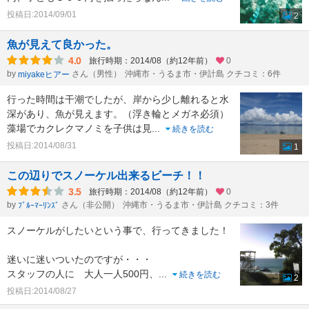
投稿日:2014/09/01
2
魚が見えて良かった。
4.0
旅行時期：2014/08（約12年前）
0
by
さん（男性）
沖縄市・うるま市・伊計島 クチコミ：6件
miyakeヒアー
行った時間は干潮でしたが、岸から少し離れると水
深があり、魚が見えます。（浮き輪とメガネ必須）
藻場でカクレクマノミを子供は見
...
続きを読む
投稿日:2014/08/31
1
この辺りでスノーケル出来るビーチ！！
3.5
旅行時期：2014/08（約12年前）
0
by
さん（非公開）
沖縄市・うるま市・伊計島 クチコミ：3件
ﾌﾞﾙｰﾏｰﾘﾝｽﾞ
スノーケルがしたいという事で、行ってきました！
迷いに迷いついたのですが・・・
スタッフの人に 大人一人500円、
...
続きを読む
2
投稿日:2014/08/27