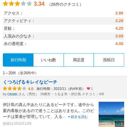
3.34
（26件のクチコミ）
アクセス：
2.86
アクティビティ：
3.28
景観：
4.25
人混みの少なさ：
3.68
水の透明度：
4.00
旅行時期
いいね数
満足度
投稿日
1～20件（全26件中）
くつろげるキレイなビーチ
4.0
旅行時期：2022/11（約4年前）
1
by
さん（男性）
沖縄市・うるま市・伊計島 クチコミ：4件
ONMK
伊計島の真ん中あたりにあるビーチです。途中から
案内看板があるので迷うことはありません。このビ
ーチは業者が管理していて、入る
...
続きを読む
投稿日:2022/11/26
1