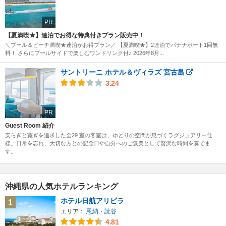
PR
【夏満喫★】連泊でお得な特典付きプラン販売中！
＼プール＆ビーチ満喫★連泊がお得プラン／ 【夏満喫★】2連泊でバナナボート1回無
料！ さらにプールサイドで楽しむワンドリンク付♪ 2026年8月...
サントリーニ ホテル＆ヴィラズ 宮古島
3.24
PR
Guest Room 紹介
安らぎと寛ぎを追求した全29 室の客室は、ゆとりの空間が息づくラグジュアリー仕
様。日常を忘れ、大切な方との記念日や自分へのご褒美として贅沢な時間を奏でま
す。
沖縄県の人気ホテルランキング
ホテル日航アリビラ
1
エリア：
恩納・読谷
4.81