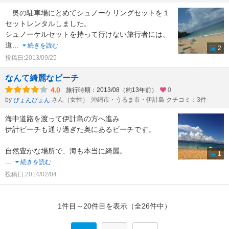
奥の駐車場にとめてシュノーケリングセットを１
セットレンタルしました。
シュノーケルセットを持って行けない旅行者には、
道
...
続きを読む
2
投稿日:2013/09/25
なんて綺麗なビーチ
4.0
旅行時期：2013/08（約13年前）
0
by
さん（女性）
沖縄市・うるま市・伊計島 クチコミ：3件
ぴょんぴょん
海中道路を渡って伊計島の方へ進み
伊計ビーチも通り過ぎた奥にあるビーチです。
自然豊かな場所で、海も本当に綺麗。
1
...
続きを読む
投稿日:2014/02/04
1件目～20件目を表示（全26件中）