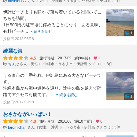
by
さん（女性）
沖縄市・うるま市・伊計島 クチコミ：4件
traveler777
伊計ビーチよりも静かで落ち着いていると聞いてこ
ちらを訪問。
1日500円の駐車場に停めることになり、ある意味、
有料ビーチ
...
続きを読む
1
投稿日:2018/05/18
綺麗な海
4.5
旅行時期：2017/09（約9年前）
1
by
さん（男性）
沖縄市・うるま市・伊計島 クチコミ：8件
ちぇぶ
うるま市の一番外れ、伊計島にある大きなビーチで
す。
沖縄本島から海中道路を通り、途中の島を越えて陸
路でアクセス可能です。
...
続きを読む
1
投稿日:2017/09/10
おさかながいっぱい！
4.0
旅行時期：2016/08（約10年前）
0
by
さん（女性）
沖縄市・うるま市・伊計島 クチコミ：5件
toromichan