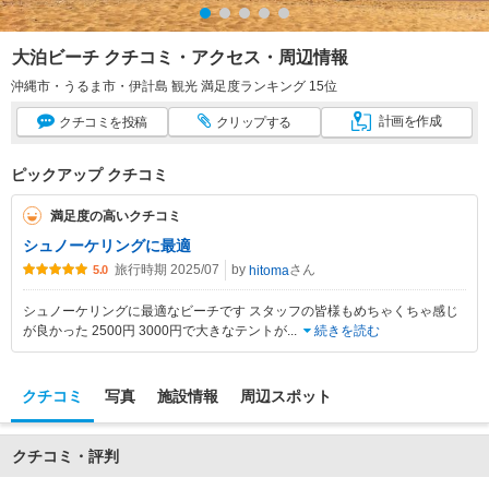
大泊ビーチ クチコミ・アクセス・周辺情報
沖縄市・うるま市・伊計島 観光 満足度ランキング 15位
計画
を作成
クチコミ
を投稿
クリップ
する
ピックアップ クチコミ
満足度の高いクチコミ
シュノーケリングに最適
旅行時期 2025/07
by
さん
hitoma
5.0
シュノーケリングに最適なビーチです スタッフの皆様もめちゃくちゃ感じ
が良かった 2500円 3000円で大きなテントが
...
続きを読む
クチコミ
写真
施設情報
周辺スポット
クチコミ・評判