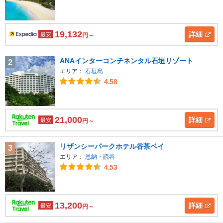
19,132
詳細
最安
円～
ANAインターコンチネンタル石垣リゾート
2
エリア：
石垣島
4.58
21,000
詳細
最安
円～
リザンシーパークホテル谷茶ベイ
3
エリア：
恩納・読谷
4.53
13,200
詳細
最安
円～