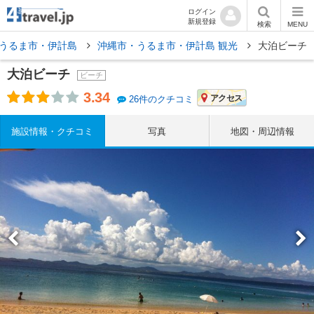
ログイン
新規登録
検索
MENU
うるま市・伊計島
沖縄市・うるま市・伊計島 観光
大泊ビーチ
大泊ビーチ
ビーチ
3.34
アクセス
26件のクチコミ
施設情報・クチコミ
写真
地図・周辺情報