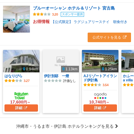
ブルーオーシャン ホテル＆リゾート 宮古島
スポンサー提供
3.20
お得情報
【公式限定】 ラグジュアリーステイ 朝食付き
公式サイトを見る
0.94km
1.13km
1.25km
はなりびら
伊計別邸 一燈
AJリゾートアイラン
かふーや
ド伊計島
a villa
3.27
評価なし
3.54
17,600
10,740
円～
円～
詳細
詳細
沖縄市・うるま市・伊計島 ホテルランキングを見る