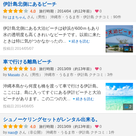
伊計島北側にあるビーチ
4.0
旅行時期：2014/04（約12年前）
0
by
さん（男性）
沖縄市・うるま市・伊計島 クチコミ：90件
はまちゃん
伊計島北側にある大泊ビーチは砂浜が600ｍもあり
水の透明度も高くきれいなビーチです。以前に来た
ときは特に気がつかなかったの
...
続きを読む
投稿日:2014/05/07
1
車で行ける離島ビーチ
5.0
旅行時期：2013/09（約13年前）
0
by
さん（男性）
沖縄市・うるま市・伊計島 クチコミ：3件
Masato
沖縄本島から何度も橋を渡って車で行ける伊計島。
ここには、島に入ってすぐにある伊計ビーチと大泊
ビーチがあります。この二つの大
...
続きを読む
投稿日:2014/08/05
2
シュノーケリングセットがレンタル出来る。
4.0
旅行時期：2013/09（約13年前）
0
by
さん（非公開）
沖縄市・うるま市・伊計島 クチコミ：1件
nao@