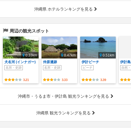
沖縄県 ホテルランキングを見る
周辺の観光スポット
0.33km
0.47km
0.51km
犬名河 (インナガー)
仲原遺跡
伊計ビーチ
伊計島
名所・史跡
名所・史跡
ビーチ
自然・
3.21
3.33
3.39
沖縄市・うるま市・伊計島 観光ランキングを見る
沖縄県 観光ランキングを見る