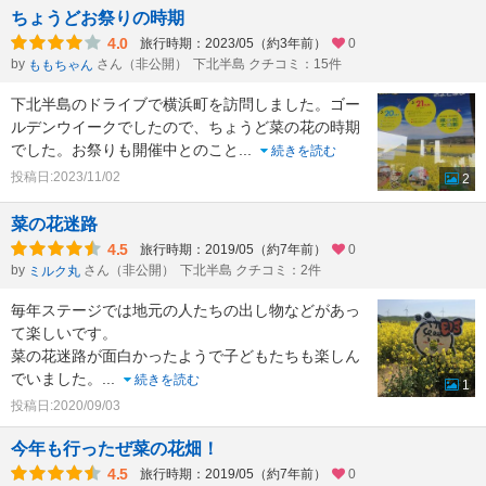
ちょうどお祭りの時期
4.0
旅行時期：2023/05（約3年前）
0
by
さん（非公開）
下北半島 クチコミ：15件
ももちゃん
下北半島のドライブで横浜町を訪問しました。ゴー
ルデンウイークでしたので、ちょうど菜の花の時期
でした。お祭りも開催中とのこと
...
続きを読む
投稿日:2023/11/02
2
菜の花迷路
4.5
旅行時期：2019/05（約7年前）
0
by
さん（非公開）
下北半島 クチコミ：2件
ミルク丸
毎年ステージでは地元の人たちの出し物などがあっ
て楽しいです。
菜の花迷路が面白かったようで子どもたちも楽しん
でいました。
...
続きを読む
1
投稿日:2020/09/03
今年も行ったぜ菜の花畑！
4.5
旅行時期：2019/05（約7年前）
0