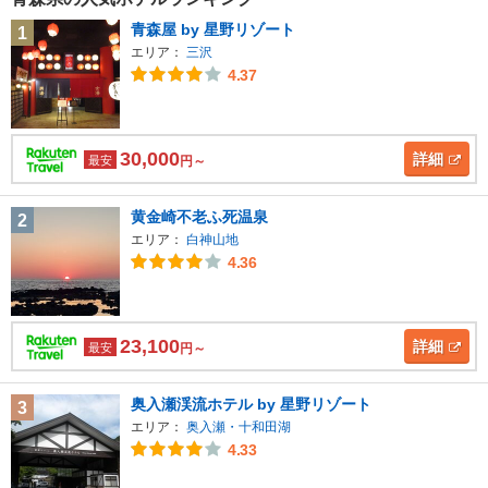
青森屋 by 星野リゾート
1
エリア：
三沢
4.37
30,000
詳細
最安
円～
黄金崎不老ふ死温泉
2
エリア：
白神山地
4.36
23,100
詳細
最安
円～
奥入瀬渓流ホテル by 星野リゾート
3
エリア：
奥入瀬・十和田湖
4.33