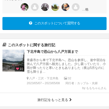
…他
このスポットについて質問する
このスポットに関する旅行記
下北半島で恐山から八戸方面まで
青森市から車で下北半島へ。恐山を参拝し、途中宿泊を
挟んで八戸方面へ観光しました。少し曇っていたり、小
雨が降ったりと寒いときもありました（夜は5月なのに
10
雪も降りま...
八戸・三沢・下北半島
32
2023/05/07～2023/05/08
同行者：カップル・夫婦
by ももちゃんさん
旅行記をもっと見る