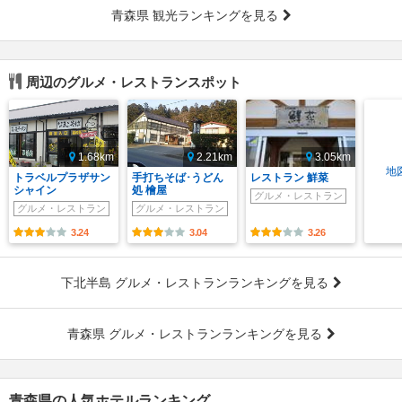
青森県 観光ランキングを見る
周辺のグルメ・レストランスポット
1.68km
2.21km
3.05km
地
トラベルプラザサン
手打ちそば･うどん
レストラン 鮮菜
シャイン
処 檜屋
グルメ・レストラン
グルメ・レストラン
グルメ・レストラン
3.24
3.04
3.26
下北半島 グルメ・レストランランキングを見る
青森県 グルメ・レストランランキングを見る
青森県の人気ホテルランキング