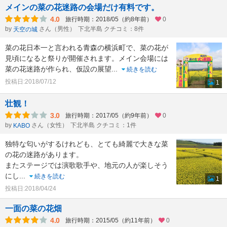
メインの菜の花迷路の会場だけ有料です。
4.0
旅行時期：2018/05（約8年前）
0
by
さん（男性）
下北半島 クチコミ：8件
天空の城
菜の花日本一と言われる青森の横浜町で、菜の花が
見頃になると祭りが開催されます。メイン会場には
菜の花迷路が作られ、仮設の展望
...
続きを読む
投稿日:2018/07/12
1
壮観！
3.0
旅行時期：2017/05（約9年前）
0
by
さん（女性）
下北半島 クチコミ：1件
KABO
独特な匂いがするけれども、とても綺麗で大きな菜
の花の迷路があります。
またステージでは演歌歌手や、地元の人が楽しそう
にし
...
続きを読む
1
投稿日:2018/04/24
一面の菜の花畑
4.0
旅行時期：2015/05（約11年前）
0