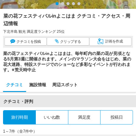
菜の花フェスティバルinよこはま クチコミ・アクセス・周
辺情報
下北半島 観光 満足度ランキング 25位
計画
を作成
クチコミ
を投稿
クリップ
する
菜の花フェスティバルinよこはまは、毎年町内の菜の花が見頃とな
る5月第3週に開催されます。メインのマラソン大会をはじめ、菜の
花大迷路、特設ステージでのショーなど多彩なイベントが行われま
す。※荒天時中止
クチコミ
施設情報
周辺スポット
クチコミ・評判
旅行時期
いいね数
満足度
投稿日
1～7件（全7件中）