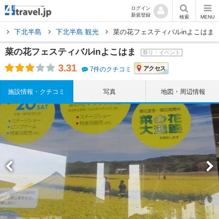
ログイン
新規登録
検索
MENU
県
下北半島
下北半島 観光
菜の花フェスティバルinよこはま
菜の花フェスティバルinよこはま
祭り・イベント
3.31
アクセス
7件のクチコミ
施設情報・クチコミ
写真
地図・周辺情報