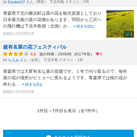
by
さん（男性）
下北半島 クチコミ：5件
DoubleO7
青森県下北の横浜町は菜の花を観光資源としており
日本最大級の菜の花畑があります。羽田から三沢へ
の飛行機は下北半島側（北側）か
...
続きを読む
投稿日:2018/01/16
1
超有名菜の花フェスティバル
4.0
旅行時期：2009/06（約17年前）
0
by
さん（女性）
下北半島 クチコミ：1件
ちろみ
青森県では大変有名な菜の花畑です。１年で刈り取るので、毎年
菜の花の場所がビミョーに変わるようです。青森県では桜の花が
終わる
...
続きを読む
投稿日:2013/10/28
1件目～7件目を表示（全7件中）