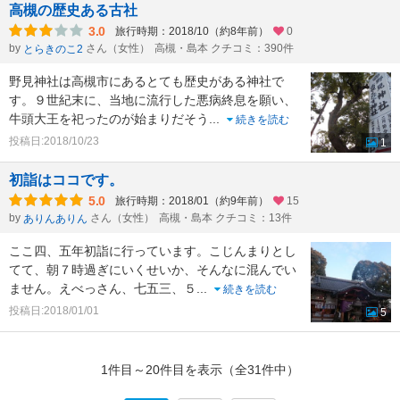
高槻の歴史ある古社
3.0
旅行時期：2018/10（約8年前）
0
by
さん（女性）
高槻・島本 クチコミ：390件
とらきのこ2
野見神社は高槻市にあるとても歴史がある神社で
す。９世紀末に、当地に流行した悪病終息を願い、
牛頭大王を祀ったのが始まりだそう
...
続きを読む
投稿日:2018/10/23
1
初詣はココです。
5.0
旅行時期：2018/01（約9年前）
15
by
さん（女性）
高槻・島本 クチコミ：13件
ありんありん
ここ四、五年初詣に行っています。こじんまりとし
てて、朝７時過ぎにいくせいか、そんなに混んでい
ません。えべっさん、七五三、５
...
続きを読む
投稿日:2018/01/01
5
1件目～20件目を表示（全31件中）