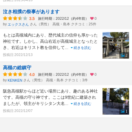
投稿日:2025/04/10
泣き相撲の祭事があります
3.5
旅行時期：2022/12（約4年前）
0
by
さん（男性）
高槻・島本 クチコミ：25件
エックスさん
もとは高槻城内にあり、歴代城主の信仰も厚かった
神社です。しかし、高山右近が高槻城主となったと
き、右近はキリスト教を信仰して
...
続きを読む
投稿日:2022/12/13
2
高槻の総鎮守
4.0
旅行時期：2022/12（約4年前）
0
by
さん（男性）
高槻・島本 クチコミ：3件
KENKEN
阪急高槻駅からほど近い場所にあり、趣のある神社
です。高槻の守り神です。ここは9世紀に建築され
ましたが、領主がキリシタン大名
...
続きを読む
投稿日:2022/12/07
1