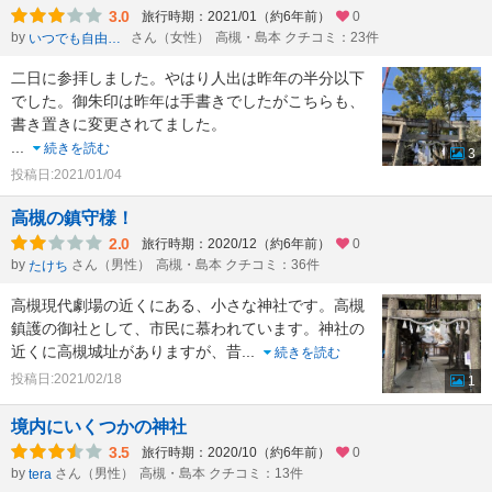
3.0
旅行時期：2021/01（約6年前）
0
by
さん（女性）
高槻・島本 クチコミ：23件
いつでも自由時間
二日に参拝しました。やはり人出は昨年の半分以下
でした。御朱印は昨年は手書きでしたがこちらも、
書き置きに変更されてました。
...
続きを読む
3
投稿日:2021/01/04
高槻の鎮守様！
2.0
旅行時期：2020/12（約6年前）
0
by
さん（男性）
高槻・島本 クチコミ：36件
たけち
高槻現代劇場の近くにある、小さな神社です。高槻
鎮護の御社として、市民に慕われています。神社の
近くに高槻城址がありますが、昔
...
続きを読む
投稿日:2021/02/18
1
境内にいくつかの神社
3.5
旅行時期：2020/10（約6年前）
0
by
さん（男性）
高槻・島本 クチコミ：13件
tera