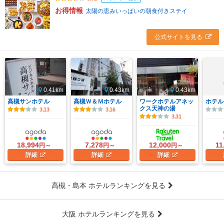
お得情報
太陽の恵みいっぱいの朝食付きステイ
公式サイトを見る
0.41km
0.43km
0.43km
高槻サンホテル
高槻Ｗ＆Ｍホテル
ワークホテルアネッ
ホテル
クス天神の湯
3.13
3.16
3.31
18,994
7,278
12,000
11
円～
円～
円～
詳細
詳細
詳細
高槻・島本 ホテルランキングを見る
大阪 ホテルランキングを見る