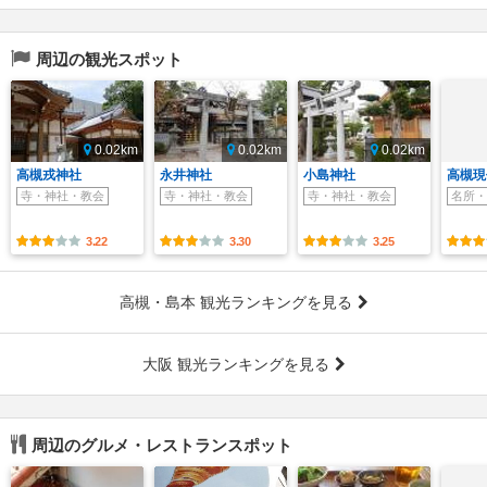
周辺の観光スポット
0.02km
0.02km
0.02km
高槻戎神社
永井神社
小島神社
高槻現
寺・神社・教会
寺・神社・教会
寺・神社・教会
名所・
3.22
3.30
3.25
高槻・島本 観光ランキングを見る
大阪 観光ランキングを見る
周辺のグルメ・レストランスポット