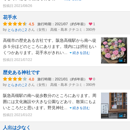
投稿日:2021/08/26
花手水
4.5
旅行時期：2021/07（約5年前）
1
by
さん（女性）
高槻・島本 クチコミ：390件
とらきのこ2
高槻市の歴史ある古社です。阪急高槻駅から南へ徒
歩５分ほどのところにあります。境内には摂社もい
くつかあります。花手水がきれい
...
続きを読む
投稿日:2021/07/22
2
歴史ある神社です
4.0
旅行時期：2021/01（約6年前）
0
by
さん（女性）
高槻・島本 クチコミ：390件
とらきのこ2
阪急高槻駅の南へ徒歩数分のところにあります。周
囲には文化施設や大きな公園などあり、散策にもよ
いところだと思います。野見神社
...
続きを読む
投稿日:2021/01/22
2
人出は少なく