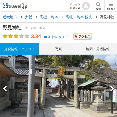
ログイン
新規登録
検索
MENU
近畿地方
大阪
高槻・島本
高槻・島本 観光
野見神社
野見神社
寺・神社・教会
3.34
アクセス
31件のクチコミ
施設情報・クチコミ
写真
地図・周辺情報