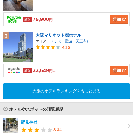
75,900
詳細
最安
円～
大阪マリオット都ホテル
3
エリア：
ミナミ（難波・天王寺）
4.35
33,649
詳細
最安
円～
大阪のホテルランキングをもっと見る
ホテルやスポットの閲覧履歴
野見神社
3.34