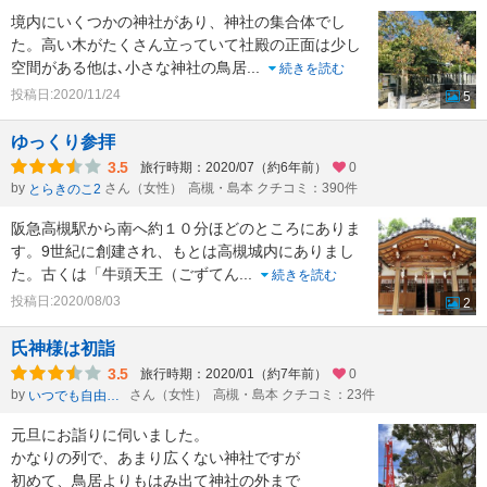
境内にいくつかの神社があり、神社の集合体でし
た。高い木がたくさん立っていて社殿の正面は少し
空間がある他は､小さな神社の鳥居
...
続きを読む
投稿日:2020/11/24
5
ゆっくり参拝
3.5
旅行時期：2020/07（約6年前）
0
by
さん（女性）
高槻・島本 クチコミ：390件
とらきのこ2
阪急高槻駅から南へ約１０分ほどのところにありま
す。9世紀に創建され、もとは高槻城内にありまし
た。古くは「牛頭天王（ごずてん
...
続きを読む
投稿日:2020/08/03
2
氏神様は初詣
3.5
旅行時期：2020/01（約7年前）
0
by
さん（女性）
高槻・島本 クチコミ：23件
いつでも自由時間
元旦にお詣りに伺いました。
かなりの列で、あまり広くない神社ですが
初めて、鳥居よりもはみ出て神社の外まで