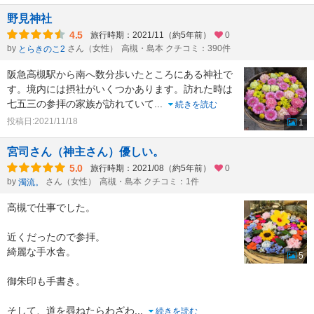
野見神社
4.5
旅行時期：2021/11（約5年前）
0
by
さん（女性）
高槻・島本 クチコミ：390件
とらきのこ2
阪急高槻駅から南へ数分歩いたところにある神社で
す。境内には摂社がいくつかあります。訪れた時は
七五三の参拝の家族が訪れていて
...
続きを読む
投稿日:2021/11/18
1
宮司さん（神主さん）優しい。
5.0
旅行時期：2021/08（約5年前）
0
by
さん（女性）
高槻・島本 クチコミ：1件
濁流。
高槻で仕事でした。
近くだったので参拝。
綺麗な手水舎。
5
御朱印も手書き。
そして、道を尋ねたらわざわ
...
続きを読む