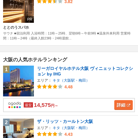
3.82
PR
ととのうスパホ
サウナ ■宿泊利用 入浴時間：11時～25時、翌朝6時～午前9時 ■温泉外来利用 営業時
間：11時～24時（最終入館23時・24時退館...
大阪の人気ホテルランキング
リーガロイヤルホテル大阪 ヴィニェットコレクシ
1
ョン by IHG
エリア：
キタ（大阪駅・梅田）
4.48
14,575
詳細
最安
円～
ザ・リッツ・カールトン大阪
2
エリア：
キタ（大阪駅・梅田）
4.43