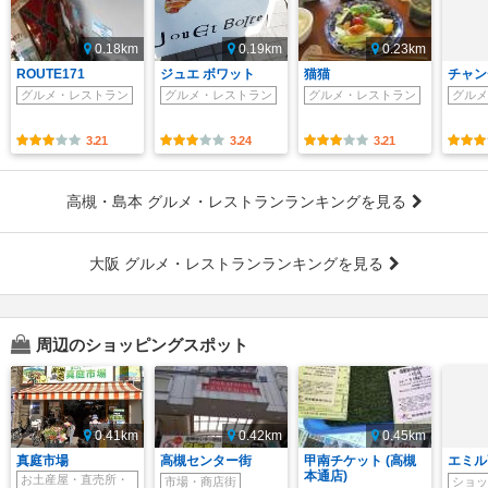
0.18km
0.19km
0.23km
ROUTE171
ジュエ ボワット
猫猫
チャン
グルメ・レストラン
グルメ・レストラン
グルメ・レストラン
グルメ
3.21
3.24
3.21
高槻・島本 グルメ・レストランランキングを見る
大阪 グルメ・レストランランキングを見る
周辺のショッピングスポット
0.41km
0.42km
0.45km
真庭市場
高槻センター街
甲南チケット (高槻
エミル
本通店)
お土産屋・直売所・
市場・商店街
ショッ