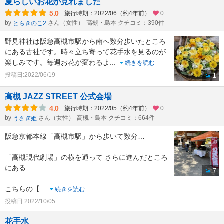
夏らしいお花が見れました
5.0
旅行時期：2022/06（約4年前）
0
by
さん（女性）
高槻・島本 クチコミ：390件
とらきのこ2
野見神社は阪急高槻市駅から南へ数分歩いたところ
にある古社です。時々立ち寄って花手水を見るのが
楽しみです。毎週お花が変わるよ
...
続きを読む
投稿日:2022/06/19
1
高槻 JAZZ STREET 公式会場
4.0
旅行時期：2022/05（約4年前）
0
by
さん（女性）
高槻・島本 クチコミ：664件
うさぎ姫
阪急京都本線「高槻市駅」から歩いて数分…
「高槻現代劇場」の横を通って さらに進んだところ
にある
7
こちらの【
...
続きを読む
投稿日:2022/10/05
花手水