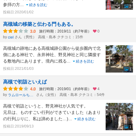
参拝の方
...
続きを読む
3
投稿日:2020/01/02
高槻城の移築と伝わる門もある。
3.0
旅行時期：2019/11（約7年前）
0
by
さん（男性）
高槻・島本 クチコミ：15件
ciel
高槻城の跡地にある高槻城跡公園から徒歩圏内で北
側にある神社で、永井神社、野見神社と同じ隣接す
る敷地内にあります。境内に残る
...
続きを読む
投稿日:2021/01/03
1
高槻で初詣といえば
4.0
旅行時期：2019/01（約8年前）
4
by
さん（女性）
高槻・島本 クチコミ：54件
ラムロールちゃん
高槻で初詣というと、野見神社が人気です。
元旦は、ものすごい行列ができていました（あまり
の行列ぶりに、私は諦めました…)
...
続きを読む
投稿日:2019/09/13
1