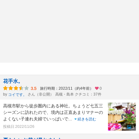
花手水。
3.5
旅行時期：2022/11（約4年前）
0
by
さん（非公開）
高槻・島本 クチコミ：37件
コイです。
高槻市駅から徒歩圏内にある神社。ちょうど七五三
シーズンに訪れたので、境内は正直あまりマナーの
よくない子連れ夫婦でいっぱいで
...
続きを読む
投稿日:2022/11/26
1