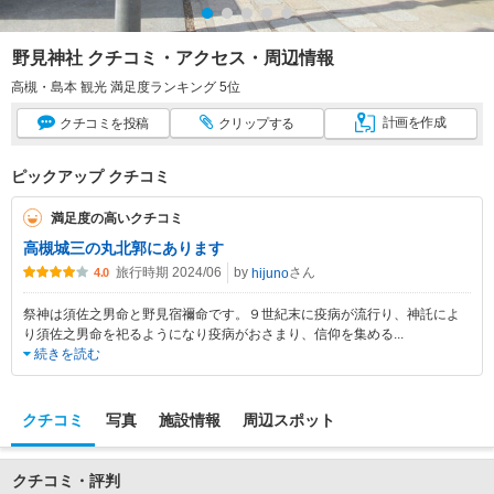
野見神社 クチコミ・アクセス・周辺情報
高槻・島本 観光 満足度ランキング 5位
計画
を作成
クチコミ
を投稿
クリップ
する
ピックアップ クチコミ
満足度の高いクチコミ
高槻城三の丸北郭にあります
旅行時期 2024/06
by
さん
hijuno
4.0
祭神は須佐之男命と野見宿禰命です。９世紀末に疫病が流行り、神託によ
り須佐之男命を祀るようになり疫病がおさまり、信仰を集める
...
続きを読む
クチコミ
写真
施設情報
周辺スポット
クチコミ・評判