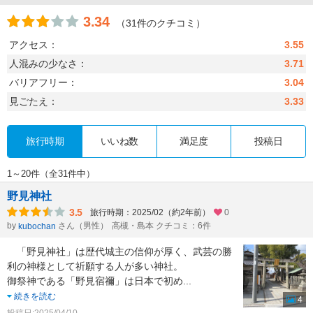
3.34
（31件のクチコミ）
アクセス：
3.55
人混みの少なさ：
3.71
バリアフリー：
3.04
見ごたえ：
3.33
旅行時期
いいね数
満足度
投稿日
1～20件（全31件中）
野見神社
3.5
旅行時期：2025/02（約2年前）
0
by
さん（男性）
高槻・島本 クチコミ：6件
kubochan
「野見神社」は歴代城主の信仰が厚く、武芸の勝
利の神様として祈願する人が多い神社。
御祭神である「野見宿禰」は日本で初め
...
続きを読む
4