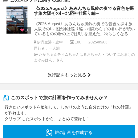
《2025.August》あみんちゅ風鈴の奏でる音色を探
す旅大阪そのⅠ～北摂神社巡り編～
《2025.August》あみんちゅ風鈴の奏でる音色を探す旅
大阪そのⅠ～北摂神社巡り編～相変わらずの暑い日が続い
10
ているものの暦の上では9月を迎えた。秋らしくなる...
伊丹空港・豊中
100
2025/09/03
同行者：一人旅
by たかちゃんティムちゃんはるおちゃん・ついでにおまけの
まゆみはん。さん
旅行記をもっと見る
このスポットで旅の計画を作ってみませんか？
行きたいスポットを追加して、しおりのように自分だけの「旅の計画」
が作れます。
クリップ したスポットから、まとめて登録も！
旅の計画を作成する