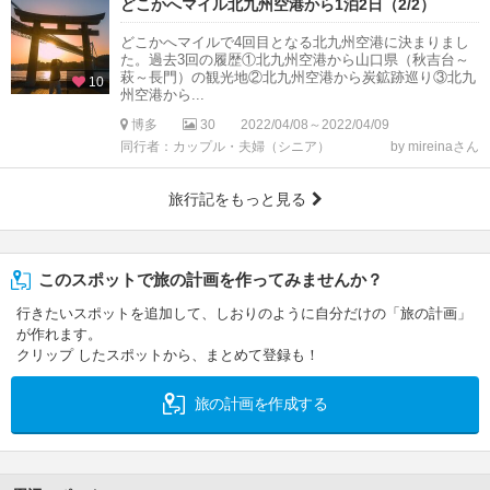
どこかへマイル北九州空港から1泊2日（2/2）
どこかへマイルで4回目となる北九州空港に決まりまし
た。過去3回の履歴①北九州空港から山口県（秋吉台～
萩～長門）の観光地②北九州空港から炭鉱跡巡り③北九
10
州空港から...
博多
30
2022/04/08～2022/04/09
同行者：カップル・夫婦（シニア）
by mireinaさん
旅行記をもっと見る
このスポットで旅の計画を作ってみませんか？
行きたいスポットを追加して、しおりのように自分だけの「旅の計画」
が作れます。
クリップ したスポットから、まとめて登録も！
旅の計画を作成する