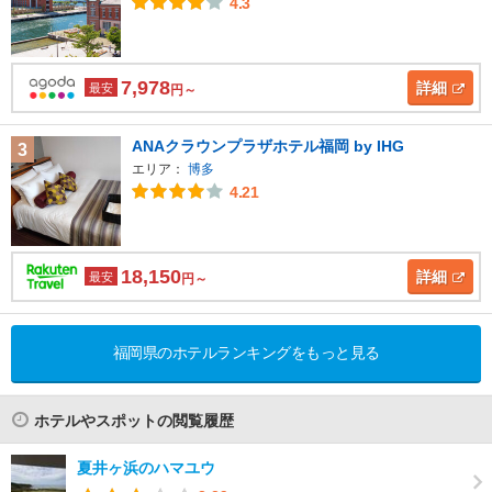
4.3
7,978
詳細
最安
円～
ANAクラウンプラザホテル福岡 by IHG
3
エリア：
博多
4.21
18,150
詳細
最安
円～
福岡県のホテルランキングをもっと見る
ホテルやスポットの閲覧履歴
夏井ヶ浜のハマユウ