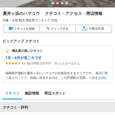
夏井ヶ浜のハマユウ クチコミ・アクセス・周辺情報
宗像・古賀 観光 満足度ランキング 25位
計画
を作成
クチコミ
を投稿
クリップ
する
ピックアップ クチコミ
満足度の高いクチコミ
7月～8月が見ごろです
旅行時期 2024/07
by
さん
ミスターＤ
4.0
福岡県芦屋町の夏井ヶ浜にハマユウが自然自生するエリアです。 南方に咲
く花とのことで、自然に自生するのは、この芦屋町が北限
...
続きを読む
クチコミ
施設情報
周辺スポット
クチコミ・評判