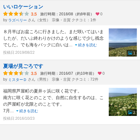
いいロケーション
3.5
旅行時期：2018/08（約8年前）
0
by
さん（女性）
宗像・古賀 クチコミ：1件
ラズベリー
８月半ばお盆ころに行きました。まだ咲いてはいま
したが、だいぶ終わりかけのような感じで少し残念
でした。でも海をバックに白いは
...
続きを読む
投稿日:2019/08/22
1
夏場が見ごろです
3.5
旅行時期：2016/07（約10年前）
0
by
さん（男性）
宗像・古賀 クチコミ：72件
ミスターＤ
福岡県芦屋町の夏井ヶ浜に咲く花です。
南方に咲く花とのことで、自然に自生するのは、こ
の芦屋町が北限とのことです。
7月
...
続きを読む
2
投稿日:2016/10/23