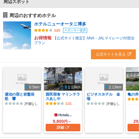
周辺スポット
周辺のおすすめホテル
ホテルニューオータニ博多
スポンサー提供
3.83
お得情報
【公式サイト限定】ANA・JALマイレージ付宿泊
プラン
公式サイトを見る
0.5km
1.19km
2.13km
湯治の宿と岩盤浴
国民宿舎 マリンテラ
ビジネスホテル 金
亀の井
処 響
スあしや
瑞
評価なし
3.31
評価なし
9,800
29
円～
詳細