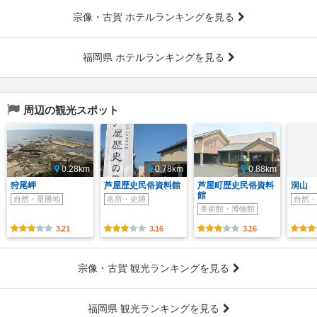
宗像・古賀 ホテルランキングを見る
福岡県 ホテルランキングを見る
周辺の観光スポット
0.28km
0.78km
0.88km
狩尾岬
芦屋歴史民俗資料館
芦屋町歴史民俗資料
洞山
館
自然・景勝地
名所・史跡
自然・
美術館・博物館
3.21
3.16
3.16
宗像・古賀 観光ランキングを見る
福岡県 観光ランキングを見る