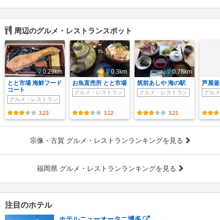
周辺のグルメ・レストランスポット
0.29km
0.3km
0.78km
とと市場 海鮮フード
お魚直売所 とと市場
筑前あしや 海の駅
芦屋釜
コート
グルメ・レストラン
グルメ・レストラン
グルメ
グルメ・レストラン
3.23
3.12
3.21
宗像・古賀 グルメ・レストランランキングを見る
福岡県 グルメ・レストランランキングを見る
注目のホテル
ホテルニューオータニ博多