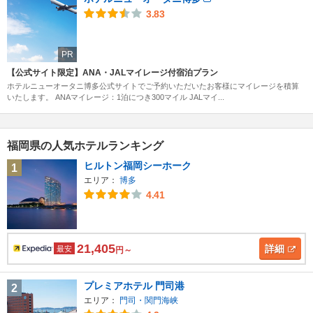
3.83
PR
【公式サイト限定】ANA・JALマイレージ付宿泊プラン
ホテルニューオータニ博多公式サイトでご予約いただいたお客様にマイレージを積算
いたします。 ANAマイレージ：1泊につき300マイル JALマイ...
福岡県の人気ホテルランキング
ヒルトン福岡シーホーク
1
エリア：
博多
4.41
21,405
詳細
最安
円～
プレミアホテル 門司港
2
エリア：
門司・関門海峡