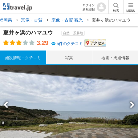
ログイン
新規登録
検索
MENU
福岡県
宗像・古賀
宗像・古賀 観光
夏井ヶ浜のハマユウ
夏井ヶ浜のハマユウ
自然・景勝地
3.29
アクセス
5件のクチコミ
施設情報・クチコミ
写真
地図・周辺情報