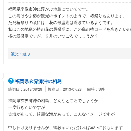
福岡県宗像市沖に浮かぶ地島についてです。
この島はやぶ椿が観光のポイントのようで、椿祭りもあります。
ただ椿祭りの頃には、花の最盛期は過ぎているようです。
私はこの地島の椿の花の最盛期に、この島の椿ロードを歩きたいの
椿の最盛期ですが、２月のいつごろでしょうか？
観光・遊ぶ
福岡県玄界灘沖の相島
締切日：2013/08/28
投稿日：2013/07/28
回答：
件
3
福岡県玄界灘沖の相島、どんなところでしょうか
一度行きたいですが
古墳があって、綺麗な海があって、こんなイメージですが
申しわけありませんが、御教示いただければ幸いにおもいます