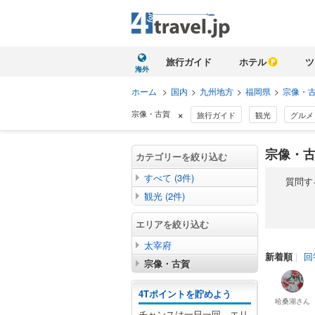
旅行ガイド
ホテル
ツ
海外
ホーム
>
国内
>
九州地方
>
福岡県
>
宗像・
×
宗像・古賀
旅行ガイド
観光
グルメ
宗像・古
カテゴリーを絞り込む
すべて (3件)
質問す
観光 (2件)
エリアを絞り込む
太宰府
新着順
｜
回
宗像・古賀
4Tポイントを貯めよう
哈桑湖
さん
チャンスは一日一回。エリ