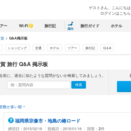
ゲストさん、こんにちは
ログインはこちら
アー
Wi-Fi
旅行記
旅行ガイド
ホテル
国内
古賀
>
Q&A掲示板
ショッピング
交通
ホテル
ツアー
旅行記
Q＆A
賀 旅行 Q&A 掲示板
る前に、過去に似たような質問がないか検索してみましょう。
答数が多い順
福岡県宗像市・地島の椿ロード
締切日：2015/02/16
投稿日：2015/01/16
回答：
件
2