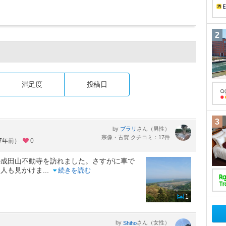
2
満足度
投稿日
3
by
さん（男性）
ブラリ
宗像・古賀 クチコミ：17件
約7年前）
0
の成田山不動寺を訪れました。さすがに車で
る人も見かけま
...
続きを読む
1
by
さん（女性）
Shiho