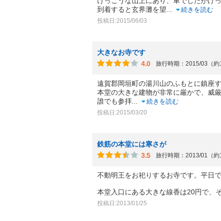
けっこうな山上にあり、車でしたがけ
到着すると玄界灘を望
...
続きを読む
投稿日:2015/06/03
大きなお寺です
4.0
旅行時期：2015/03（約
遠賀郡岡垣町の湯川山のふもとに鎮座
本堂の大きな建物が非常に厳かで、威
誰でも参拝
...
続きを読む
投稿日:2015/03/20
鉄筋の本堂には寒さが
3.5
旅行時期：2013/01（約
不動明王をお祀りするお寺です。平日
本堂入口にある大きな線香は20円で、
投稿日:2013/01/25