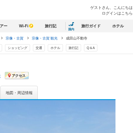
ゲストさん、
こんにちは
ログインはこちら
アー
Wi-Fi
旅行記
旅行ガイド
ホテル
国内
宗像・古賀
宗像・古賀 観光
成田山不動寺
ショッピング
交通
ホテル
旅行記
Q＆A
ミ
アクセス
地図・周辺情報