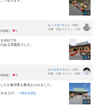
っこう登ります。
1
by
さん（男性）
ミスターＤ
宗像・古賀 クチコミ：72件
11年前）
1
する寺社です。
厳のある雰囲気でした。
4
by
さん（女性）
ひびき５６
宗像・古賀 クチコミ：92件
14年前）
0
でしたが参拝客も数名おられました。
それを上げ
...
続きを読む
2