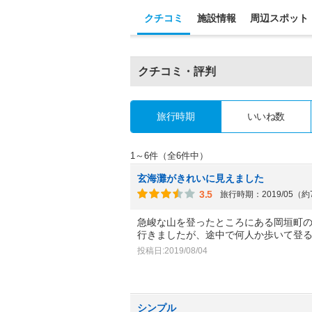
クチコミ
施設情報
周辺スポット
クチコミ・評判
旅行時期
いいね数
1～6件（全6件中）
玄海灘がきれいに見えました
3.5
旅行時期：2019/05（
急峻な山を登ったところにある岡垣町
行きましたが、途中で何人か歩いて登
投稿日:2019/08/04
シンプル