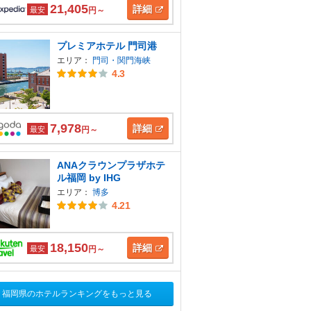
21,405
詳細
最安
円～
プレミアホテル 門司港
エリア：
門司・関門海峡
4.3
7,978
詳細
最安
円～
ANAクラウンプラザホテ
ル福岡 by IHG
エリア：
博多
4.21
18,150
詳細
最安
円～
福岡県のホテルランキングをもっと見る