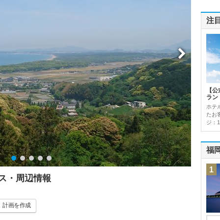
注
【公
ラン
ホテ
たお
ジ：1
福
1
ス・周辺情報
計画
を作成