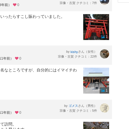
宗像・古賀 クチコミ：7件
約8年前）
0
んいったらすこし賑わっていました。
1
by
さん（女性）
kishy
宗像・古賀 クチコミ：22件
11年前）
0
有名なところですが、自分的にはイマイチわ
1
by
さん（男性）
ゴメス
宗像・古賀 クチコミ：5件
11年前）
0
して訪問。