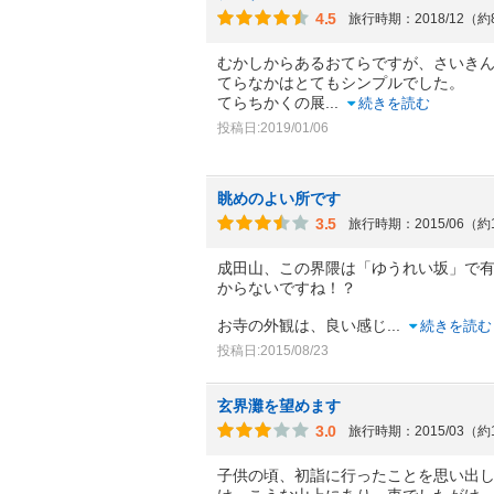
4.5
旅行時期：2018/12（
むかしからあるおてらですが、さいき
てらなかはとてもシンプルでした。
てらちかくの展
...
続きを読む
投稿日:2019/01/06
眺めのよい所です
3.5
旅行時期：2015/06（約
成田山、この界隈は「ゆうれい坂」で
からないですね！？
お寺の外観は、良い感じ
...
続きを読む
投稿日:2015/08/23
玄界灘を望めます
3.0
旅行時期：2015/03（約
子供の頃、初詣に行ったことを思い出