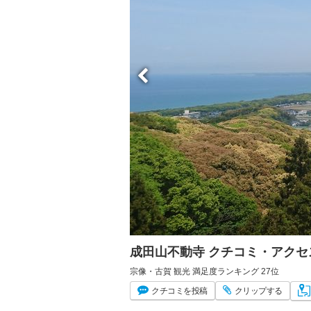
成田山不動寺 クチコミ・アクセ
宗像・古賀 観光 満足度ランキング 27位
クチコミ
を投稿
クリップ
する