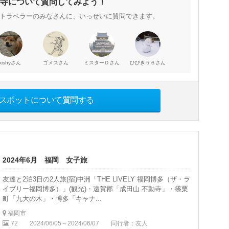
寺について質問してみよう！
トラベラーのみなさんに、いっせいに質問できます。
さん
さん
さん
さん
kishy
ゴメス
ミスターＤ
ひびき５６
スポットについて質問する
2024年6月 福岡 女子旅
友達と2泊3日の2人旅(宿)中洲「THE LIVELY 福岡博多（ザ・ラ
イブリー福岡博多）」(観光)・遠賀郡「成田山 不動寺」・篠栗
町「九大の木」・博多「キャナ...
福岡市
72
2024/06/05～2024/06/07
同行者：友人