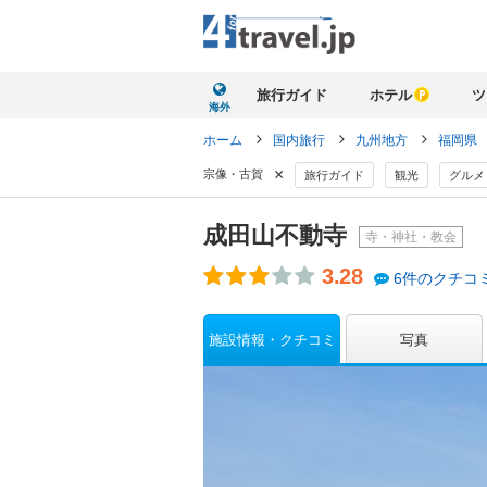
旅行ガイド
ホテル
ツ
海外
ホーム
国内旅行
九州地方
福岡県
×
宗像・古賀
旅行ガイド
観光
グルメ
成田山不動寺
寺・神社・教会
3.28
6件のクチコ
施設情報・クチコミ
写真