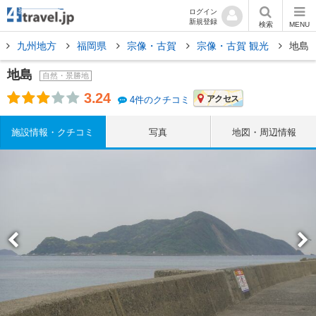
ログイン
新規登録
検索
MENU
九州地方
福岡県
宗像・古賀
宗像・古賀 観光
地島
地島
自然・景勝地
3.24
アクセス
4件のクチコミ
施設情報・クチコミ
写真
地図・周辺情報