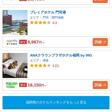
プレミアホテル 門司港
2
エリア：
門司・関門海峡
4.3
8,967
詳細
最安
円～
ANAクラウンプラザホテル福岡 by IHG
3
エリア：
博多
4.21
18,150
詳細
最安
円～
福岡県のホテルランキングをもっと見る