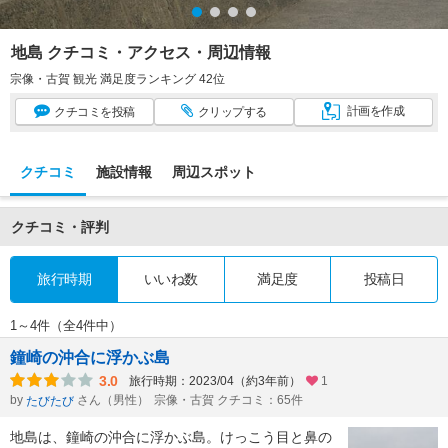
地島 クチコミ・アクセス・周辺情報
宗像・古賀 観光 満足度ランキング 42位
計画
を作成
クチコミ
を投稿
クリップ
する
クチコミ
施設情報
周辺スポット
クチコミ・評判
旅行時期
いいね数
満足度
投稿日
1～4件（全4件中）
鐘崎の沖合に浮かぶ島
3.0
旅行時期：2023/04（約3年前）
1
by
さん（男性）
宗像・古賀 クチコミ：65件
たびたび
地島は、鐘崎の沖合に浮かぶ島。けっこう目と鼻の