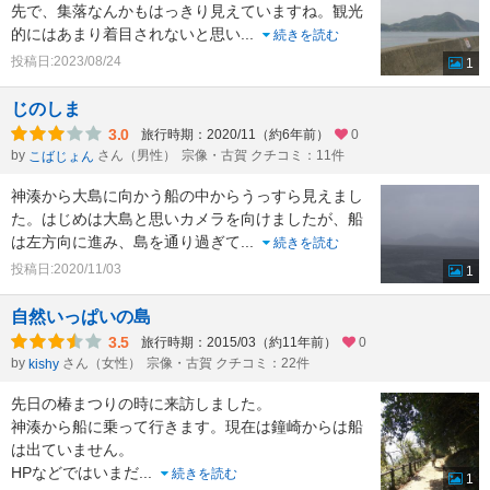
先で、集落なんかもはっきり見えていますね。観光
的にはあまり着目されないと思い
...
続きを読む
投稿日:2023/08/24
1
じのしま
3.0
旅行時期：2020/11（約6年前）
0
by
さん（男性）
宗像・古賀 クチコミ：11件
こばじょん
神湊から大島に向かう船の中からうっすら見えまし
た。はじめは大島と思いカメラを向けましたが、船
は左方向に進み、島を通り過ぎて
...
続きを読む
投稿日:2020/11/03
1
自然いっぱいの島
3.5
旅行時期：2015/03（約11年前）
0
by
さん（女性）
宗像・古賀 クチコミ：22件
kishy
先日の椿まつりの時に来訪しました。
神湊から船に乗って行きます。現在は鐘崎からは船
は出ていません。
HPなどではいまだ
...
続きを読む
1