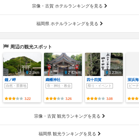
宗像・古賀 ホテルランキングを見る
福岡県 ホテルランキングを見る
周辺の観光スポット
2.3km
2.42km
3.23km
鐘ノ岬
織幡神社
四十四賀
深浜海
自然・景勝地
寺・神社・教会
祭り・イベント
ビーチ
3.22
3.26
3.08
宗像・古賀 観光ランキングを見る
福岡県 観光ランキングを見る