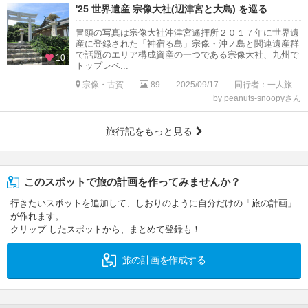
'25 世界遺産 宗像大社(辺津宮と大島) を巡る
冒頭の写真は宗像大社沖津宮遙拝所２０１７年に世界遺
産に登録された「神宿る島」宗像・沖ノ島と関連遺産群
で話題のエリア構成資産の一つである宗像大社、九州で
10
トップレベ...
宗像・古賀
89
2025/09/17
同行者：一人旅
by peanuts-snoopyさん
旅行記をもっと見る
このスポットで旅の計画を作ってみませんか？
行きたいスポットを追加して、しおりのように自分だけの「旅の計画」
が作れます。
クリップ したスポットから、まとめて登録も！
旅の計画を作成する