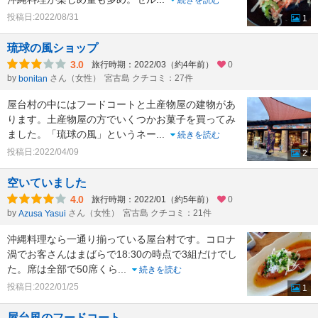
投稿日:2022/08/31
1
琉球の風ショップ
3.0
旅行時期：2022/03（約4年前）
0
by
さん（女性）
宮古島 クチコミ：27件
bonitan
屋台村の中にはフードコートと土産物屋の建物があ
ります。土産物屋の方でいくつかお菓子を買ってみ
ました。「琉球の風」というネー
...
続きを読む
投稿日:2022/04/09
2
空いていました
4.0
旅行時期：2022/01（約5年前）
0
by
さん（女性）
宮古島 クチコミ：21件
Azusa Yasui
沖縄料理なら一通り揃っている屋台村です。コロナ
渦でお客さんはまばらで18:30の時点で3組だけでし
た。席は全部で50席くら
...
続きを読む
投稿日:2022/01/25
1
屋台風のフードコート