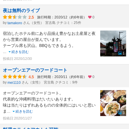
夜は無料のライブ
2.5
旅行時期：2020/12（約6年前）
0
by
さん（女性）
宮古島 クチコミ：25件
tamakoro
宿泊したホテル前にあり品揃え豊かなお土産屋と夜
から営業の屋台が並んでいます。
テーブル席も沢山。BBQもできるよう。
...
続きを読む
1
投稿日:2020/12/30
オープンエアーのフードコート
4.5
旅行時期：2020/11（約6年前）
0
by
さん（女性）
宮古島 クチコミ：9件
mei1110
オープンエアーのフードコート。
代表的な沖縄料理はだいたいあります。
味は当たりはずれあるものの全体的にはいいと思い
ま
...
続きを読む
3
投稿日:2020/11/27