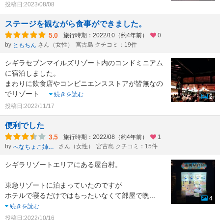
投稿日:2023/08/08
ステージを観ながら食事ができました。
5.0
旅行時期：2022/10（約4年前）
0
by
さん（女性）
宮古島 クチコミ：19件
ともちん
シギラセブンマイルズリゾート内のコンドミニアム
に宿泊しました。
まわりに飲食店やコンビニエンスストアが皆無なの
でリゾート
...
続きを読む
2
投稿日:2022/11/17
便利でした
3.5
旅行時期：2022/08（約4年前）
1
by
さん（女性）
宮古島 クチコミ：15件
へなちょこ姉さん
シギラリゾートエリアにある屋台村。
東急リゾートに泊まっていたのですが
ホテルで寝るだけではもったいなくて部屋で晩
...
4
続きを読む
投稿日:2022/10/16