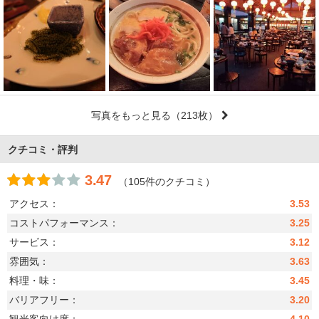
写真をもっと見る
（213枚）
クチコミ・評判
3.47
（105件のクチコミ）
アクセス：
3.53
コストパフォーマンス：
3.25
サービス：
3.12
雰囲気：
3.63
料理・味：
3.45
バリアフリー：
3.20
観光客向け度：
4.10