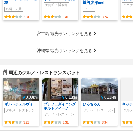
碑
専門店 海umi
美術館・博物館
ビーチ
名所・史跡
ビーチ
3.31
3.41
3.24
宮古島 観光ランキングを見る
沖縄県 観光ランキングを見る
周辺のグルメ・レストランスポット
0.08km
0.11km
0.12km
ポルトチェルヴォ
ブッフェダイニング
ひろちゃん
キッチ
ポルトフィーノ
グルメ・レストラン
グルメ・レストラン
グルメ
グルメ・レストラン
3.26
3.31
3.34