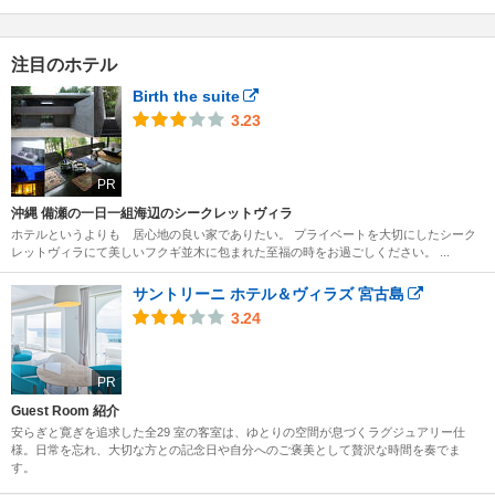
注目のホテル
Birth the suite
3.23
PR
沖縄 備瀬の一日一組海辺のシークレットヴィラ
ホテルというよりも 居心地の良い家でありたい。 プライベートを大切にしたシーク
レットヴィラにて美しいフクギ並木に包まれた至福の時をお過ごしください。 ...
サントリーニ ホテル＆ヴィラズ 宮古島
3.24
PR
Guest Room 紹介
安らぎと寛ぎを追求した全29 室の客室は、ゆとりの空間が息づくラグジュアリー仕
様。日常を忘れ、大切な方との記念日や自分へのご褒美として贅沢な時間を奏でま
す。