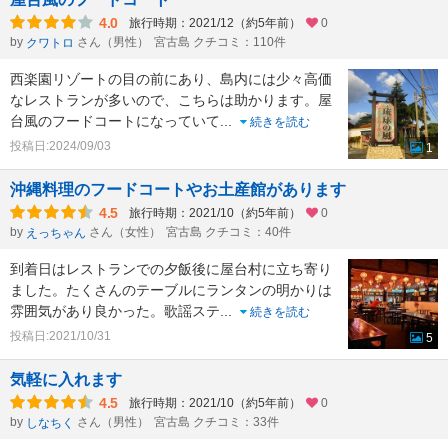
4.0
旅行時期：2021/12（約5年前）
0
by
さん（男性）
宮古島 クチコミ：110件
クワトロ
西楽園リゾートの目の前にあり、島内には少々高価
なレストランが多いので、こちらは助かります。屋
台風のフードコートになっていて
...
続きを読む
投稿日:2024/09/03
1
沖縄料理のフードコートやお土産館があります
4.5
旅行時期：2021/10（約5年前）
0
by
さん（女性）
宮古島 クチコミ：40件
えっちゃん
到着日はレストランでの夕飯後に屋台村に立ち寄り
ました。たくさんのテーブルにランタンの明かりは
雰囲気があり良かった。歌謡ステ
...
続きを読む
投稿日:2021/10/31
5
気軽に入れます
4.5
旅行時期：2021/10（約5年前）
0
by
さん（男性）
宮古島 クチコミ：33件
しなちく