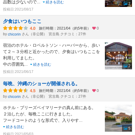
品数は少ないので
...
続きを読む
2
投稿日:2021/08/17
夕食はいつもここ
4.0
旅行時期：2021/04（約5年前）
0
by
さん（非公開）
宮古島 クチコミ：27件
chicorin
宿泊のホテル・ロベルトソン・ハーバーから、歩い
て２～３分程と近かったので、夕食はいつもここを
利用してました。
中の雰囲気
...
続きを読む
2
投稿日:2021/06/17
毎晩、沖縄のショーが開催される。
4.5
旅行時期：2021/04（約5年前）
0
by
さん（非公開）
宮古島 クチコミ：27件
chicorin
ホテル・ブリーズベイマリーナの真ん前にある。
２泊したが、毎晩ここに行きました。
フードコートのような形式で、入りやす
...
続きを読む
5
投稿日:2021/05/03