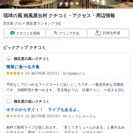
琉球の風 南風屋台村 クチコミ・アクセス・周辺情報
宮古島 グルメ 満足度ランキング 5位
計画
を作成
クチコミ
を投稿
クリップ
する
ピックアップ クチコミ
満足度の高いクチコミ
簡単に食べる夕食
旅行時期 2025/11
by
さん
Gonko
4.0
予約なしでたべれるフードコートに近いところです。一番庶民的な雰囲気
です。沖縄料理が食べれます。 宮古島おでん、豆腐チャン
...
続きを読む
満足度の低いクチコミ
ホテルからすぐ！！ ライブもあるよ。
旅行時期 2023/10
by
さん
コップとカー
1.0
無料で島唄ライブが楽しめます。 「安くてボリュームがある」と書き込み
を見ますが、期待しないで下さい。 注文する
...
続きを読む