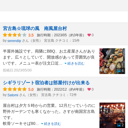
宮古島☆琉球の風 南風屋台村
3.5
旅行時期：2023/05（約3年前）
0
by
さん（女性）
宮古島 クチコミ：15件
serendip
半屋外施設です。両隣にBBQ、お土産屋さんがあり
ます。広々としていて、開放感があって雰囲気が良
いです。メニュー表が注文口近
...
続きを読む
投稿日:2023/05/30
6
シギラリゾート宿泊者は部屋付けが出来る
5.0
旅行時期：2022/12（約4年前）
0
by
さん（女性）
宮古島 クチコミ：72件
Satomi
屋台村は夕方５時からの営業。12月だっていうのに
野外ガーデンでも寒くなかった。さすが南国宮古島
です。
軟骨ソーキそば80
...
続きを読む
2