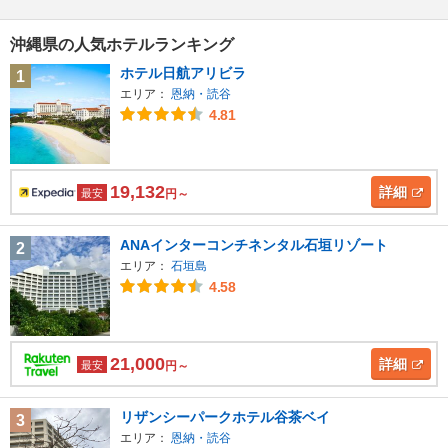
沖縄県の人気ホテルランキング
ホテル日航アリビラ
1
エリア：
恩納・読谷
4.81
19,132
詳細
最安
円～
ANAインターコンチネンタル石垣リゾート
2
エリア：
石垣島
4.58
21,000
詳細
最安
円～
リザンシーパークホテル谷茶ベイ
3
エリア：
恩納・読谷