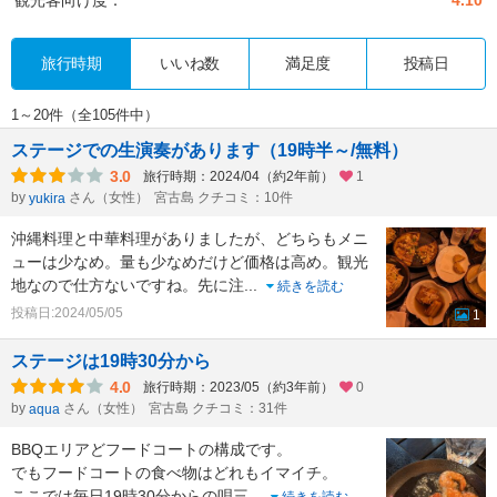
旅行時期
いいね数
満足度
投稿日
1～20件（全105件中）
ステージでの生演奏があります（19時半～/無料）
3.0
旅行時期：2024/04（約2年前）
1
by
さん（女性）
宮古島 クチコミ：10件
yukira
沖縄料理と中華料理がありましたが、どちらもメニ
ューは少なめ。量も少なめだけど価格は高め。観光
地なので仕方ないですね。先に注
...
続きを読む
投稿日:2024/05/05
1
ステージは19時30分から
4.0
旅行時期：2023/05（約3年前）
0
by
さん（女性）
宮古島 クチコミ：31件
aqua
BBQエリアどフードコートの構成です。
でもフードコートの食べ物はどれもイマイチ。
ここでは毎日19時30分からの唄三
...
続きを読む