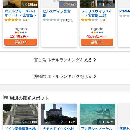
0.09km
0.26km
0.54km
ホテルブリーズベイ
ヒルズヴィラ宮古
フェリスヴィラスイ
Privat
マリーナ ＜宮古島＞
島
ート宮古島 上野
4.37
評価なし
3.31
12,482
45,631
円～
円～
詳細
詳細
宮古島 ホテルランキングを見る
沖縄県 ホテルランキングを見る
周辺の観光スポット
0.22km
0.31km
0.34km
ドイツ商船遭難の地
うえのドイツ文化村
宮古島シュノーケル
博愛わ