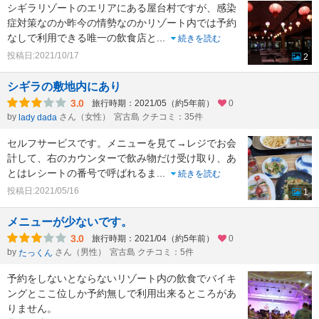
シギラリゾートのエリアにある屋台村ですが、感染
症対策なのか昨今の情勢なのかリゾート内では予約
なしで利用できる唯一の飲食店と
...
続きを読む
投稿日:2021/10/17
2
シギラの敷地内にあり
3.0
旅行時期：2021/05（約5年前）
0
by
さん（女性）
宮古島 クチコミ：35件
lady dada
セルフサービスです。メニューを見て→レジでお会
計して、右のカウンターで飲み物だけ受け取り、あ
とはレシートの番号で呼ばれるま
...
続きを読む
投稿日:2021/05/16
1
メニューが少ないです。
3.0
旅行時期：2021/04（約5年前）
0
by
さん（男性）
宮古島 クチコミ：5件
たっくん
予約をしないとならないリゾート内の飲食でバイキ
ングとここ位しか予約無しで利用出来るところがあ
りません。