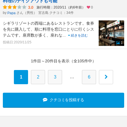
料理のテイクアウトも可能
3.0
旅行時期：2020/11（約6年前）
0
by
さん（男性）
宮古島 クチコミ：34件
Papa
シギラリゾートの西端にあるレストランです。食券
を先に購入して、順に料理を窓口にとりに行くシス
テムです。座席数が多く、座れな
...
続きを読む
投稿日:2020/11/25
1
1件目～20件目を表示（全105件中）
…
1
2
3
6
クチコミを投稿する