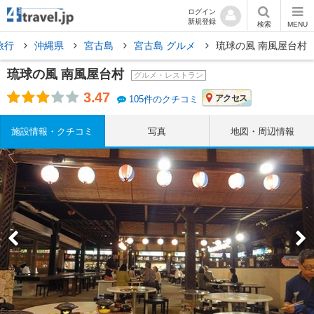
ログイン
新規登録
検索
MENU
旅行
沖縄県
宮古島
宮古島 グルメ
琉球の風 南風屋台村
琉球の風 南風屋台村
グルメ・レストラン
3.47
アクセス
105件のクチコミ
施設情報・クチコミ
写真
地図・周辺情報