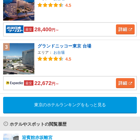
4.5
28,400
詳細
最安
円～
グランドニッコー東京 台場
3
エリア：
お台場
4.5
22,672
詳細
最安
円～
東京のホテルランキングをもっと見る
ホテルやスポットの閲覧履歴
迎賓館赤坂離宮