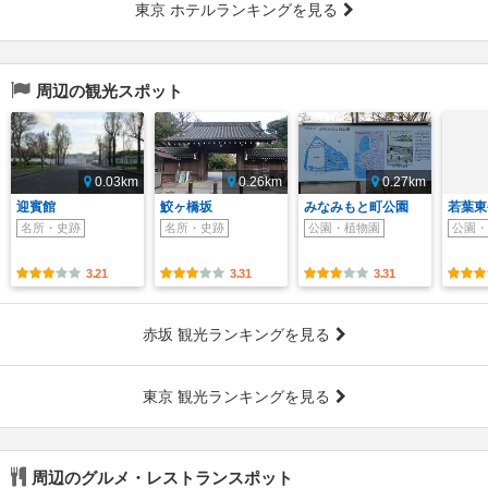
東京 ホテルランキングを見る
周辺の観光スポット
0.03km
0.26km
0.27km
迎賓館
鮫ヶ橋坂
みなみもと町公園
若葉東
名所・史跡
名所・史跡
公園・植物園
公園・
3.21
3.31
3.31
赤坂 観光ランキングを見る
東京 観光ランキングを見る
周辺のグルメ・レストランスポット