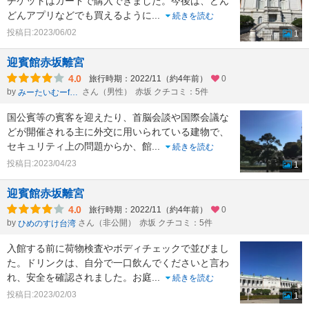
チケットはカードで購入できました。今後は、どん
どんアプリなどでも買えるように
...
続きを読む
投稿日:2023/06/02
1
迎賓館赤坂離宮
4.0
旅行時期：2022/11（約4年前）
0
by
さん（男性）
赤坂 クチコミ：5件
みーたいむーformひかのすけ
国公賓等の賓客を迎えたり、首脳会談や国際会議な
どが開催される主に外交に用いられている建物で、
セキュリティ上の問題からか、館
...
続きを読む
投稿日:2023/04/23
1
迎賓館赤坂離宮
4.0
旅行時期：2022/11（約4年前）
0
by
さん（非公開）
赤坂 クチコミ：5件
ひめのすけ台湾
入館する前に荷物検査やボディチェックで並びまし
た。ドリンクは、自分で一口飲んでくださいと言わ
れ、安全を確認されました。お庭
...
続きを読む
投稿日:2023/02/03
1