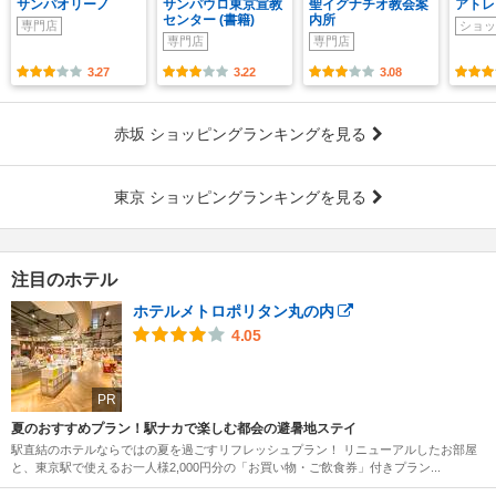
サンパオリーノ
サンパウロ東京宣教
聖イグナチオ教会案
アトレ
センター (書籍)
内所
専門店
ショッ
専門店
専門店
3.27
3.22
3.08
赤坂 ショッピングランキングを見る
東京 ショッピングランキングを見る
注目のホテル
ホテルメトロポリタン丸の内
4.05
PR
夏のおすすめプラン！駅ナカで楽しむ都会の避暑地ステイ
駅直結のホテルならではの夏を過ごすリフレッシュプラン！ リニューアルしたお部屋
と、東京駅で使えるお一人様2,000円分の「お買い物・ご飲食券」付きプラン...