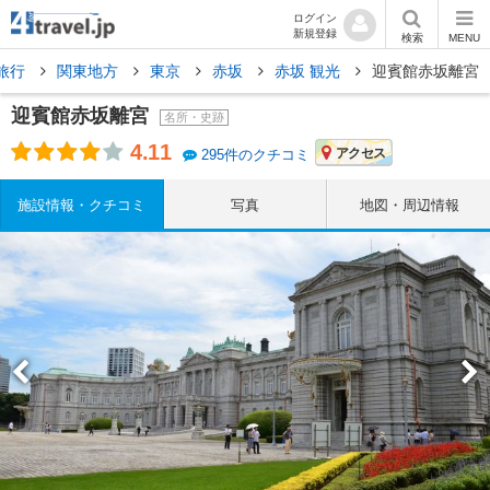
ログイン
新規登録
検索
MENU
旅行
関東地方
東京
赤坂
赤坂 観光
迎賓館赤坂離宮
迎賓館赤坂離宮
名所・史跡
4.11
アクセス
295件のクチコミ
施設情報・クチコミ
写真
地図・周辺情報