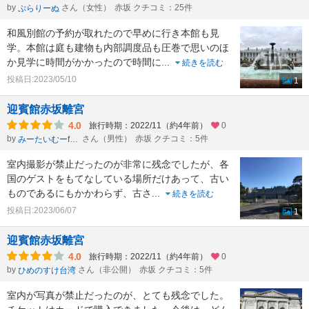
by
さん（女性）
赤坂 クチコミ：25件
ぷらりーぬ
和風別館の予約が取れたので早めに行き本館も見
学。本館は庭も建物も内部調度品も圧巻で思いのほ
か見学に時間がかかったので時間に
...
続きを読む
投稿日:2023/05/10
1
迎賓館赤坂離宮
4.0
旅行時期：2022/11（約4年前）
0
by
さん（男性）
赤坂 クチコミ：5件
みーたいむーformひかのすけ
室内撮影が禁止だったのが非常に残念でしたが、各
国のゲストをもてなしている場所だけあって、古い
ものであるにもかかわらず、古さ
...
続きを読む
投稿日:2023/06/07
1
迎賓館赤坂離宮
4.0
旅行時期：2022/11（約4年前）
0
by
さん（非公開）
赤坂 クチコミ：5件
ひめのすけ台湾
室内が写真が禁止だったのが、とても残念でした。