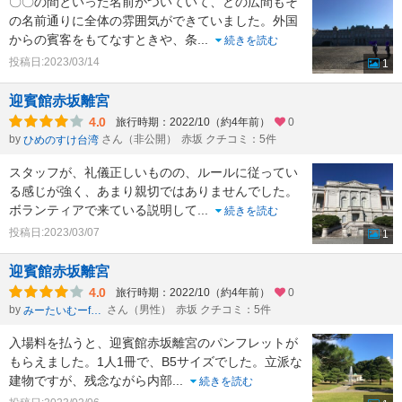
〇〇の間といった名前がついていて、どの広間もそ
の名前通りに全体の雰囲気ができていました。外国
からの賓客をもてなすときや、条
...
続きを読む
投稿日:2023/03/14
1
迎賓館赤坂離宮
4.0
旅行時期：2022/10（約4年前）
0
by
さん（非公開）
赤坂 クチコミ：5件
ひめのすけ台湾
スタッフが、礼儀正しいものの、ルールに従ってい
る感じが強く、あまり親切ではありませんでした。
ボランティアで来ている説明して
...
続きを読む
投稿日:2023/03/07
1
迎賓館赤坂離宮
4.0
旅行時期：2022/10（約4年前）
0
by
さん（男性）
赤坂 クチコミ：5件
みーたいむーformひかのすけ
入場料を払うと、迎賓館赤坂離宮のパンフレットが
もらえました。1人1冊で、B5サイズでした。立派な
建物ですが、残念ながら内部
...
続きを読む