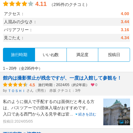
4.11
（295件のクチコミ）
アクセス：
4.00
人混みの少なさ：
3.44
バリアフリー：
3.16
見ごたえ：
4.34
旅行時期
いいね数
満足度
投稿日
1～20件（全295件中）
館内は撮影禁止が残念ですが、一度は入館して参観を！
4.5
旅行時期：2024/05（約2年前）
0
by
さん（男性）
赤坂 クチコミ：3件
ＴＯＳＨＩ
私のように個人で手配するのは面倒だと考える方
は、バスツアーでの団体入場がおすすめです。
入口である西門から入る見学者は皆
...
続きを読む
投稿日:2024/05/05
10