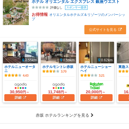
ホテル オリエンタル エクスプレス 銀座ウエスト
スポンサー提供
評価なし
お得情報
オリエンタルホテルズ＆リゾーツのメンバーシッ
プ
公式サイトを見る
0.55km
0.59km
0.62km
ホテルニューオータ
ホテルモントレ赤坂
ホテルニューショー
東急ス
ニ
ヘイ
3.70
4.43
3.21
30,950
11,748
20,000
16
円～
円～
円～
詳細
詳細
詳細
赤坂 ホテルランキングを見る