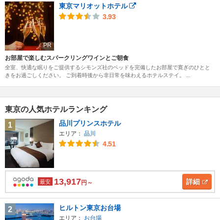
東京マリオットホテル
3.93
PR
お部屋で楽しむスパークリングワインとご朝食
全室、快適な眠りをご提供するシモンズ社のベッドを完備したお部屋で寛ぎのひとと
きをお過ごしください。 ご到着時後から非日常を味わえるホテルステイ。 ...
東京の人気ホテルランキング
品川プリンスホテル
1
エリア：
品川
4.51
13,917
詳細
最安
円～
ヒルトン東京お台場
2
エリア：
お台場