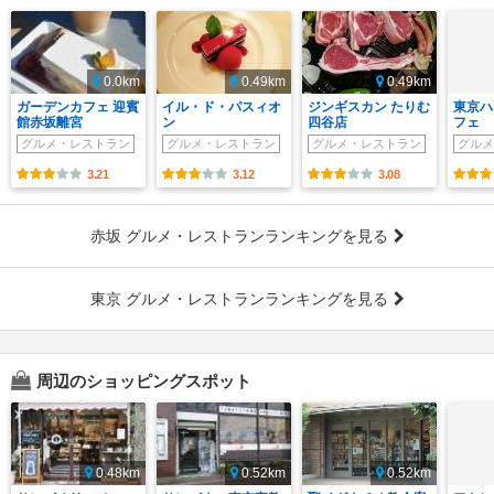
0.0km
0.49km
0.49km
ガーデンカフェ 迎賓
イル・ド・パスィオ
ジンギスカン たりむ
東京ハ
館赤坂離宮
ン
四谷店
フェ
グルメ・レストラン
グルメ・レストラン
グルメ・レストラン
グルメ
3.21
3.12
3.08
赤坂 グルメ・レストランランキングを見る
東京 グルメ・レストランランキングを見る
周辺のショッピングスポット
0.48km
0.52km
0.52km