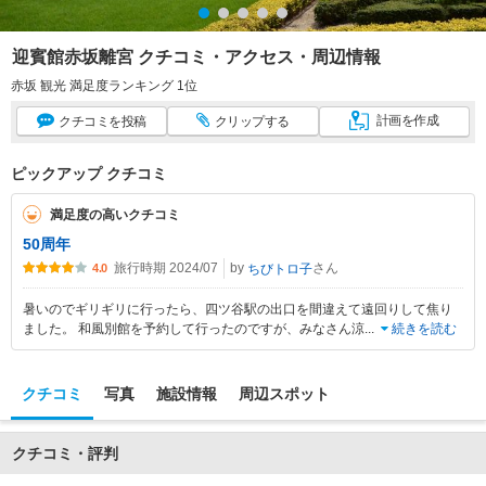
迎賓館赤坂離宮 クチコミ・アクセス・周辺情報
赤坂 観光 満足度ランキング 1位
計画
を作成
クチコミ
を投稿
クリップ
する
ピックアップ クチコミ
満足度の高いクチコミ
50周年
旅行時期 2024/07
by
さん
ちびトロ子
4.0
暑いのでギリギリに行ったら、四ツ谷駅の出口を間違えて遠回りして焦り
ました。 和風別館を予約して行ったのですが、みなさん涼
...
続きを読む
クチコミ
写真
施設情報
周辺スポット
クチコミ・評判