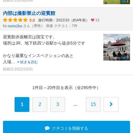
投稿日:2023/02/06
1
内部は撮影禁止の迎賓館
5.0
旅行時期：2022/10（約4年前）
15
by
さん（男性）
赤坂 クチコミ：7件
norio2bo
迎賓館赤坂離宮は国宝です。
場所はJR、地下鉄四ツ谷駅から徒歩5分です
かなり厳重なインスペクションのあと
3
入場
...
続きを読む
投稿日:2022/10/31
1件目～20件目を表示（全295件中）
…
1
2
3
15
クチコミを投稿する