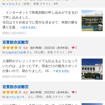
by
さん（女性）
赤坂 クチコミ：4件
イロコ
インターネットで和風別館の申し込みができるの
で申し込みました。
当日は３０分前までに受付を済ませて、本館の横を
通り主庭
...
続きを読む
10
投稿日:2023/09/11
迎賓館赤坂離宮
4.0
旅行時期：2022/10（約4年前）
0
by
さん（非公開）
赤坂 クチコミ：5件
ひめのすけ台湾
入場料がクレジットカードでも払えるようになって
いたのは、よかったです。現金だけの観光スポット
が多いので、助かりました。15
...
続きを読む
投稿日:2023/04/24
1
迎賓館赤坂離宮
4.0
旅行時期：2022/10（約4年前）
0
by
さん（男性）
赤坂 クチコミ：5件
みーたいむーformひかのすけ