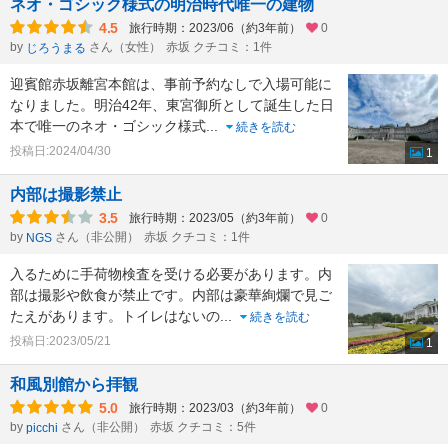
ネオ・ゴシック様式の明治時代唯一の建物
4.5
旅行時期：2023/06（約3年前）
0
by
さん（女性）
赤坂 クチコミ：1件
じろうまる
迎賓館赤坂離宮本館は、事前予約なしで入場可能に
なりました。明治42年、東宮御所として誕生した日
本で唯一のネオ・ゴシック様式
...
続きを読む
投稿日:2024/04/30
1
内部は撮影禁止
3.5
旅行時期：2023/05（約3年前）
0
by
さん（非公開）
赤坂 クチコミ：1件
NGS
入るために手荷物検査を受ける必要があります。内
部は撮影や飲食が禁止です。内部は豪華絢爛で見ご
たえがあります。トイレはないの
...
続きを読む
投稿日:2023/05/21
1
和風別館から拝観
5.0
旅行時期：2023/03（約3年前）
0
by
さん（非公開）
赤坂 クチコミ：5件
picchi