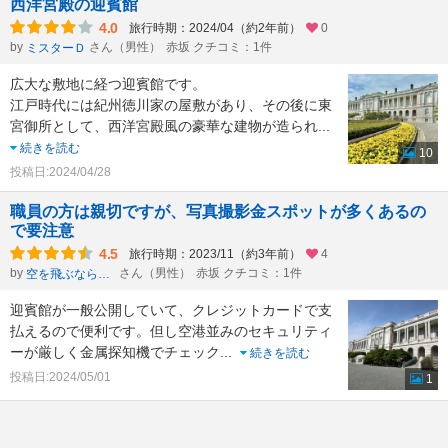
西洋宮殿の迎賓館
4.0
旅行時期：2024/04（約2年前）
0
by
さん（男性）
赤坂 クチコミ：1件
ミスターＤ
広大な敷地に経つ迎賓館です。
江戸時代には紀州徳川家の屋敷があり、その後に東
宮御所として、西洋宮殿風の豪華な建物が造られ
...
続きを読む
10
投稿日:2024/04/28
職員の方は親切ですが、写真撮影金スポットが多くあるの
で要注意
4.5
旅行時期：2023/11（約3年前）
4
by
さん（男性）
赤坂 クチコミ：1件
空を飛ぶなら青の翼に星屑の仲間たち
迎賓館が一般公開していて、クレジットカードで支
払えるので便利です。但し空港並みのセキュリティ
ーが厳しく金属探知機でチェック
...
続きを読む
投稿日:2024/05/01
1