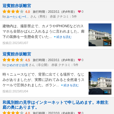
迎賓館赤坂離宮
4.0
旅行時期：2022/11（約4年前）
0
by
さん（男性）
赤坂 クチコミ：5件
みーたいむーformひかのすけ
建物内は、撮影禁止で、カメラやIPHONEなどのス
マホも全部かばんに入れるように言われました。廊
下の装飾を一生懸命見ていた
...
続きを読む
投稿日:2023/01/07
1
迎賓館赤坂離宮
4.5
旅行時期：2022/11（約4年前）
0
by
さん（非公開）
赤坂 クチコミ：5件
ひめのすけ台湾
時々ニュースなどで、背景に出てくる場所で、なじ
みがありましたが、実際に訪れてみると全然違うス
ケールで圧倒されました。ボラン
...
続きを読む
投稿日:2023/01/04
1
和風別館の見学はインターネットで申し込めます。本館主
庭の奥にあります。
4.0
旅行時期：2022/10（約4年前）
0