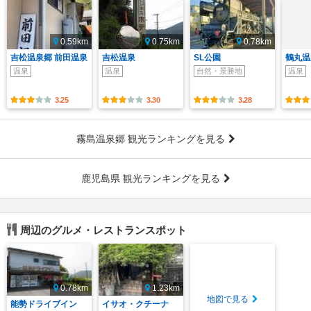
0.59km
0.75km
0.78km
吉松温泉郷 前田温泉
吉松温泉
SL公園
鶴丸温
温泉
温泉
自然・景勝地
温泉
3.25
3.30
3.28
霧島温泉郷 観光ランキングを見る
鹿児島県 観光ランキングを見る
周辺のグルメ・レストランスポット
0.78km
1.23km
地図で見る
能勢ドライブイン
イサオ・クチーナ