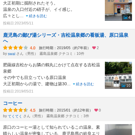
大正初期に掘削されたそう。
温泉の入口付近の硝子が、イイ感じ。
広々とし
...
続きを読む
4
投稿日:2023/05/11
鹿児島の鄙び湯シリーズ・吉松温泉郷の看板湯、原口温泉
へ
4.0
旅行時期：2019/05（約7年前）
2
by
さん（男性）
霧島温泉郷 クチコミ：10件
swal
肥薩線吉松からお隣の鶴丸にかけて点在する吉松温
泉郷
その中でも目立っている原口温泉
大正初期からの湯で、建物は築30
...
続きを読む
10
投稿日:2019/05/21
コーヒー
4.5
旅行時期：2015/01（約12年前）
0
by
さん（男性）
霧島温泉郷 クチコミ：3件
てくてく
原口のコーヒー湯として知られているこの温泉。素
晴らしい温泉が密集している、鹿児島県の姶良エリ