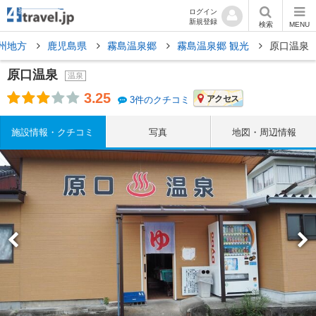
ログイン
新規登録
検索
MENU
州地方
鹿児島県
霧島温泉郷
霧島温泉郷 観光
原口温泉
原口温泉
温泉
3.25
アクセス
3件のクチコミ
施設情報・クチコミ
写真
地図・周辺情報