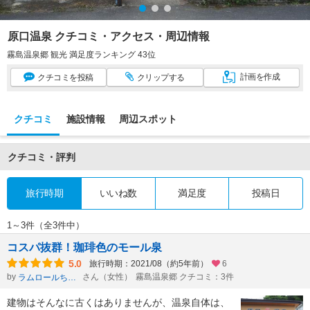
原口温泉 クチコミ・アクセス・周辺情報
霧島温泉郷 観光 満足度ランキング 43位
計画
を作成
クチコミ
を投稿
クリップ
する
クチコミ
施設情報
周辺スポット
クチコミ・評判
旅行時期
いいね数
満足度
投稿日
1～3件（全3件中）
コスパ抜群！珈琲色のモール泉
5.0
旅行時期：2021/08（約5年前）
6
by
さん（女性）
霧島温泉郷 クチコミ：3件
ラムロールちゃん
建物はそんなに古くはありませんが、温泉自体は、