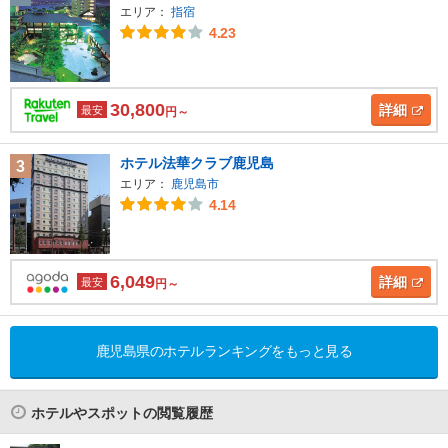
エリア：
指宿
4.23
30,800
詳細
最安
円～
ホテル法華クラブ鹿児島
3
エリア：
鹿児島市
4.14
6,049
詳細
最安
円～
鹿児島県のホテルランキングをもっと見る
ホテルやスポットの閲覧履歴