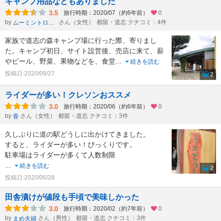
キャンプ用品などもありました
3.5
旅行時期：2020/07（約6年前）
0
by
さん（女性）
都留・道志 クチコミ：4件
ムーミントロール
家族で道志の森キャンプ場に行った際、寄りまし
た。キャンプ初日、サイト設営後、売店に来て、薪
やビール、野菜、果物などを、食堂
...
続きを読む
投稿日:2020/09/27
2
ライダーが多い！クレソンおススメ
3.0
旅行時期：2020/06（約6年前）
0
by
さん（女性）
都留・道志 クチコミ：3件
香
久しぶりに道の駅どうしに出かけてきました。
すると、ライダーが多い！びっくりです。
駐車場はライダーが多くて人数制限
...
続きを読む
2
投稿日:2020/06/28
田舎漬けが値段も手頃で美味しかった
3.0
旅行時期：2020/02（約7年前）
0
by
さん（男性）
都留・道志 クチコミ：3件
まめ夫婦