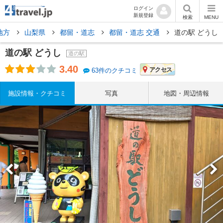
ログイン
新規登録
検索
MENU
地方
山梨県
都留・道志
都留・道志 交通
道の駅 どうし
道の駅 どうし
道の駅
3.40
アクセス
63件のクチコミ
施設情報・クチコミ
写真
地図・周辺情報