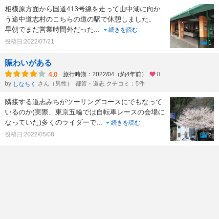
相模原方面から国道413号線を走って山中湖に向か
う途中道志村のこちらの道の駅で休憩しました。
早朝でまだ営業時間外だった
...
続きを読む
投稿日:2022/07/21
1
賑わいがある
4.0
旅行時期：2022/04（約4年前）
0
by
さん（男性）
都留・道志 クチコミ：5件
しなちく
隣接する道志みちがツーリングコースにでもなって
いるのか(実際、東京五輪では自転車レースの会場に
なっていた)多くのライダーで
...
続きを読む
投稿日:2022/05/08
2