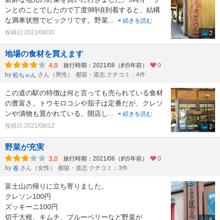
ンとのことでしたので丁度9時頃到着すると、結構
な満車状態でビックリです。野菜
...
続きを読む
投稿日:2021/08/30
2
地場の食材を買えます
4.0
旅行時期：2021/08（約5年前）
0
by
さん（男性）
都留・道志 クチコミ：4件
松ちゃん
この道の駅の特徴は何と言っても売られている食材
の豊富さ。トウモロコシや茄子は定番だが、クレソ
ンや漬物も置かれている。開店し
...
続きを読む
投稿日:2021/08/12
2
野菜が充実
3.0
旅行時期：2021/06（約5年前）
0
by
さん（女性）
都留・道志 クチコミ：3件
香
富士山の帰りに立ち寄りました。
クレソン100円
ズッキーニ100円
切干大根、キムチ、ブルーベリーなど野菜が