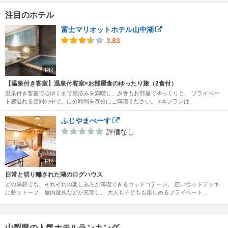
注目のホテル
富士マリオットホテル山中湖
3.83
PR
【温泉付き客室】温泉付客室×お部屋食のゆったり旅（2食付）
温泉付き客室で心ゆくまで湯浴みを満喫し、夕食もお部屋でゆっくりと。 プライベー
ト感溢れる空間の中で、自分時間を存分にご満喫ください。 ※本プランは...
ふじやまべーす
評価なし
PR
日常と切り離された湖のログハウス
どの季節でも、それぞれの楽しみ方が満喫できるウッドコテージ。 広いウッドデッキ
に薪ストーブ、屋内遊具などが充実し、 大人も子どもも楽しめるプライベート...
山梨県の人気ホテルランキング