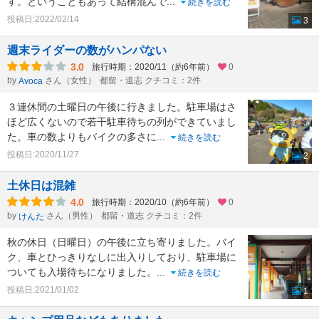
す。ということもあって結構混んで
...
続きを読む
投稿日:2022/02/14
3
週末ライダーの数がハンパない
3.0
旅行時期：2020/11（約6年前）
0
by
さん（女性）
都留・道志 クチコミ：2件
Avoca
３連休間の土曜日の午後に行きました。駐車場はさ
ほど広くないので若干駐車待ちの列ができていまし
た。車の数よりもバイクの多さに
...
続きを読む
投稿日:2020/11/27
2
土休日は混雑
4.0
旅行時期：2020/10（約6年前）
0
by
さん（男性）
都留・道志 クチコミ：2件
けんた
秋の休日（日曜日）の午後に立ち寄りました。バイ
ク、車とひっきりなしに出入りしており、駐車場に
ついても入場待ちになりました。
...
続きを読む
投稿日:2021/01/02
1