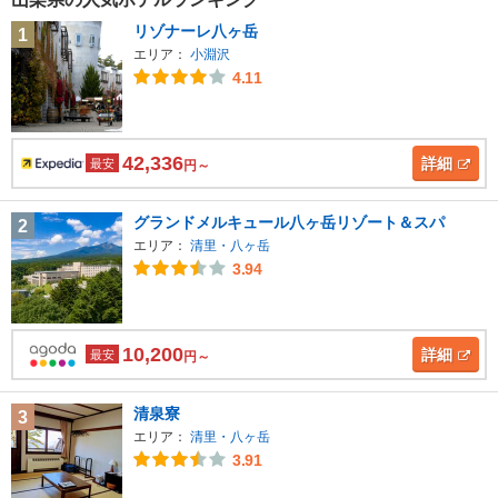
リゾナーレ八ヶ岳
1
エリア：
小淵沢
4.11
42,336
詳細
最安
円～
グランドメルキュール八ヶ岳リゾート＆スパ
2
エリア：
清里・八ヶ岳
3.94
10,200
詳細
最安
円～
清泉寮
3
エリア：
清里・八ヶ岳
3.91