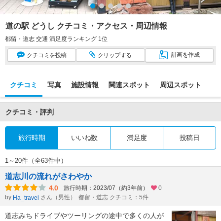
道の駅 どうし クチコミ・アクセス・周辺情報
都留・道志 交通 満足度ランキング 1位
計画
を作成
クチコミ
を投稿
クリップ
する
クチコミ
写真
施設情報
関連スポット
周辺スポット
クチコミ・評判
旅行時期
いいね数
満足度
投稿日
1～20件（全63件中）
道志川の流れがさわやか
4.0
旅行時期：2023/07（約3年前）
0
by
さん（男性）
都留・道志 クチコミ：5件
Ha_travel
道志みちドライブやツーリングの途中で多くの人が