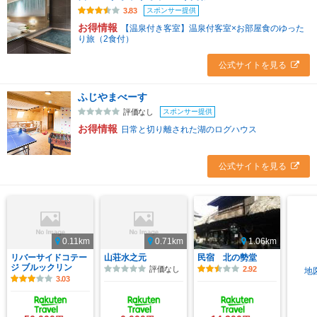
スポンサー提供
3.83
お得情報
【温泉付き客室】温泉付客室×お部屋食のゆった
り旅（2食付）
公式サイトを見る
ふじやまべーす
スポンサー提供
評価なし
お得情報
日常と切り離された湖のログハウス
公式サイトを見る
0.11km
0.71km
1.06km
リバーサイドコテー
山荘水之元
民宿 北の勢堂
ジ ブルックリン
評価なし
2.92
地
3.03