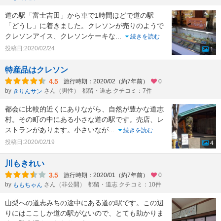
道の駅「富士吉田」から車で1時間ほどで道の駅
「どうし」に着きました。クレソンが売りのようで
クレソンアイス、クレソンケーキな
...
続きを読む
投稿日:2020/02/24
1
特産品はクレソン
4.5
旅行時期：2020/02（約7年前）
0
by
さん（男性）
都留・道志 クチコミ：7件
きりんサン
都会に比較的近くにありながら、自然が豊かな道志
村。その町の中にある小さな道の駅です。売店、レ
ストランがあります。小さいなが
...
続きを読む
投稿日:2020/02/19
4
川もきれい
3.5
旅行時期：2020/01（約7年前）
0
by
さん（非公開）
都留・道志 クチコミ：10件
ももちゃん
山梨への道志みちの途中にある道の駅です。この辺
りにはここしか道の駅がないので、とても助かりま