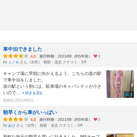
車中泊できました
4.0
旅行時期：2021/09（約5年前）
0
by
さん（女性）
都留・道志 クチコミ：3件
Ｊ／Ｈ
キャンプ場に早朝に向かえるよう、こちらの道の駅
で車中泊をしました。
道の駅という割には、駐車場のキャパシティが小さ
いので
...
続きを読む
1
投稿日:2021/09/21
朝早くから車がいっぱい
4.0
旅行時期：2021/08（約5年前）
0
by
さん（女性）
都留・道志 クチコミ：3件
みけ
新鮮な地元の野菜を買いに行きました。9時オープ