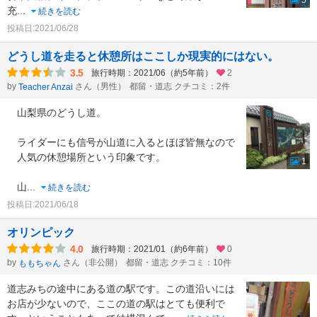
5
充
...
続きを読む
投稿日:2021/06/28
どうし道を走ると休憩所はここしか現実的にはない。
3.5
旅行時期：2021/06（約5年前）
2
by
さん（男性）
都留・道志 クチコミ：2件
Teacher Anzai
山梨県のどうし道。
ライダーにも信号が山道に入るとほぼ皆無なので
人気の休憩場所という印象です。
1
山
...
続きを読む
投稿日:2021/06/18
オリンピック
4.0
旅行時期：2021/01（約6年前）
0
by
さん（非公開）
都留・道志 クチコミ：10件
ももちゃん
道志みちの途中にある道の駅です。この道沿いには
お店が少ないので、ここの道の駅はとても便利で