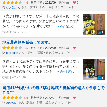
4.0
旅行時期：2022/09（約4年前）
0
by
さん（女性）
都留・道志 クチコミ：4件
ぴおにょん
何度か利用してます。散策出来る遊歩道があって綺
麗な川にも降りれます。流れは激しいので子供や犬
が入って遊べるような川ではない
...
続きを読む
投稿日:2022/10/12
2
地元農産物を販売してます。
3.5
旅行時期：2022/09（約4年前）
0
by
さん（男性）
都留・道志 クチコミ：4件
chokotan
国道４１３号線を走って山中湖に向かう途中に立ち
寄りました。多くのライダーで賑わっていました。
地元農産物の販売やレストランも
...
続きを読む
投稿日:2022/10/09
1
国道413号線沿いの道の駅は地域の農産物の購入や食事もで
きます
4.0
旅行時期：2022/07（約4年前）
0
by
さん（男性）
都留・道志 クチコミ：1件
ぬいぬい