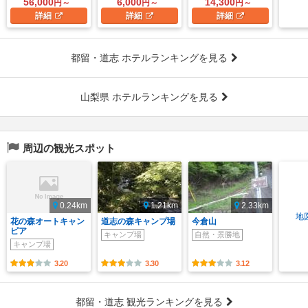
56,000
6,000
14,300
円～
円～
円～
詳細
詳細
詳細
都留・道志 ホテルランキングを見る
山梨県 ホテルランキングを見る
周辺の観光スポット
0.24km
1.21km
2.33km
地
花の森オートキャン
道志の森キャンプ場
今倉山
ピア
キャンプ場
自然・景勝地
キャンプ場
3.20
3.30
3.12
都留・道志 観光ランキングを見る