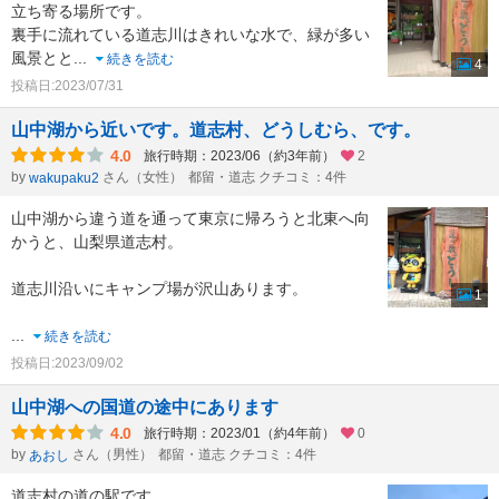
立ち寄る場所です。
裏手に流れている道志川はきれいな水で、緑が多い
風景とと
...
続きを読む
4
投稿日:2023/07/31
山中湖から近いです。道志村、どうしむら、です。
4.0
旅行時期：2023/06（約3年前）
2
by
さん（女性）
都留・道志 クチコミ：4件
wakupaku2
山中湖から違う道を通って東京に帰ろうと北東へ向
かうと、山梨県道志村。
道志川沿いにキャンプ場が沢山あります。
1
...
続きを読む
投稿日:2023/09/02
山中湖への国道の途中にあります
4.0
旅行時期：2023/01（約4年前）
0
by
さん（男性）
都留・道志 クチコミ：4件
あおし
道志村の道の駅です。