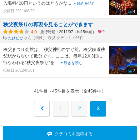
入場料400円というのはどうかな
...
続きを読む
投稿日:2011/08/20
4
秩父夜祭りの再現を見ることができます
4.0
旅行時期：2011/07（約15年前）
0
by
さん（男性）
秩父 クチコミ：96件
たびたび
秩父まつり会館は、 秩父神社のすぐ前。秩父鉄道秩
父駅から歩いて数分です。ここは、毎年12月3日に
行なわれる”秩父夜祭り”を
...
続きを読む
投稿日:2012/05/01
2
41件目～45件目を表示（全45件中）
1
2
3
クチコミを投稿する