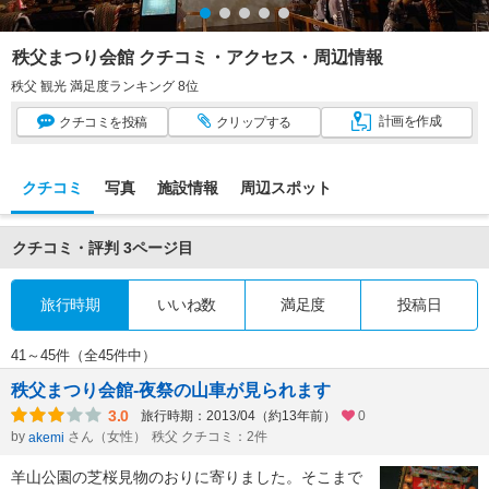
秩父まつり会館 クチコミ・アクセス・周辺情報
秩父 観光 満足度ランキング 8位
計画
を作成
クチコミ
を投稿
クリップ
する
クチコミ
写真
施設情報
周辺スポット
クチコミ・評判
3ページ目
旅行時期
いいね数
満足度
投稿日
41～45件（全45件中）
秩父まつり会館-夜祭の山車が見られます
3.0
旅行時期：2013/04（約13年前）
0
by
さん（女性）
秩父 クチコミ：2件
akemi
羊山公園の芝桜見物のおりに寄りました。そこまで