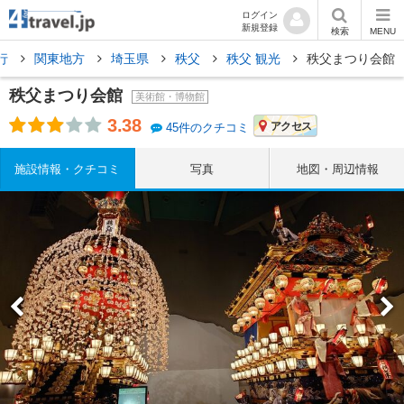
ログイン
新規登録
検索
MENU
行
関東地方
埼玉県
秩父
秩父 観光
秩父まつり会館
秩父まつり会館
美術館・博物館
3.38
アクセス
45件のクチコミ
施設情報・クチコミ
写真
地図・周辺情報