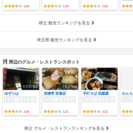
3.84
3.39
3.08
秩父 観光ランキングを見る
埼玉県 観光ランキングを見る
周辺のグルメ・レストランスポット
0.07km
0.07km
0.08km
ゆずりは
見晴亭 宮側店
手打そば 武蔵屋
わんち
グルメ・レストラン
グルメ・レストラン
グルメ・レストラン
グルメ
3.08
3.21
3.32
秩父 グルメ・レストランランキングを見る