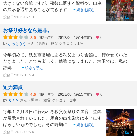
大きくない会館ですが、夜祭に関する資料や、山車
の展示を通年見ることができます
...
続きを読む
投稿日:2015/02/10
1
お祭り好きなら是非。
3.0
旅行時期：2012/06（約14年前）
0
by
さん（男性）
秩父 クチコミ：1件
なっとうう
今年初めて、秩父市番場にある秩父まつり会館に、行かせていた
だきました。とても楽しく、勉強になりました。埼玉では、私の
故郷、
...
続きを読む
投稿日:2012/11/29
迫力満点
4.0
旅行時期：2011/08（約15年前）
0
by
さん（男性）
秩父 クチコミ：2件
ＳＡＭ
毎年１２月３日に行われる秩父夜祭りの屋台・笠鉾
が展示されていました。屋台の出来栄えは本当にす
ばらしいものでした。その時期に
...
続きを読む
投稿日:2012/09/24
2