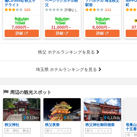
働Co-living 秩父サ
ベーシックホテル秩
アパホテル 埼玉秩父
NIPP
テライト
父
駅前
町
3.03
評価なし
3.11
7,000
11,000
8,000
37
円～
円～
円～
詳細
詳細
詳細
秩父 ホテルランキングを見る
埼玉県 ホテルランキングを見る
周辺の観光スポット
0.12km
0.12km
0.12km
秩父神社
秩父夜祭
秩父神社御田植祭
母巣山
十五番
寺・神社・教会
祭り・イベント
祭り・イベント
寺・神