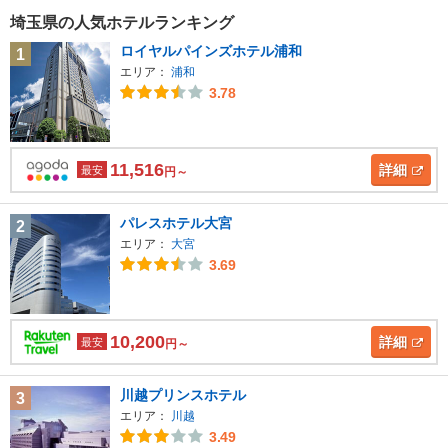
埼玉県の人気ホテルランキング
ロイヤルパインズホテル浦和
1
エリア：
浦和
3.78
11,516
詳細
最安
円～
パレスホテル大宮
2
エリア：
大宮
3.69
10,200
詳細
最安
円～
川越プリンスホテル
3
エリア：
川越
3.49