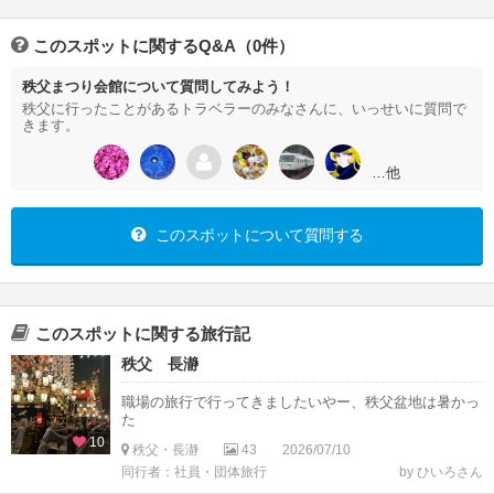
このスポットに関するQ&A（0件）
秩父まつり会館について質問してみよう！
秩父に行ったことがあるトラベラーのみなさんに、いっせいに質問で
きます。
…他
このスポットについて質問する
このスポットに関する旅行記
秩父 長瀞
職場の旅行で行ってきましたいやー、秩父盆地は暑かっ
た
10
秩父・長瀞
43
2026/07/10
同行者：社員・団体旅行
by ひいろさん