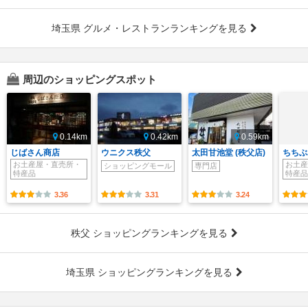
埼玉県 グルメ・レストランランキングを見る
周辺のショッピングスポット
0.14km
0.42km
0.59km
じばさん商店
ウニクス秩父
太田甘池堂 (秩父店)
ちちぶ
お土産屋・直売所・
お土産
ショッピングモール
専門店
特産品
特産品
3.36
3.31
3.24
秩父 ショッピングランキングを見る
埼玉県 ショッピングランキングを見る