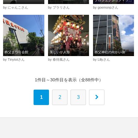
by にゃんこさん
by ブラリさん
by goemonpさん
秩父まつり会館
美しいが人形
秩父神社の向かい側
by Tinytotさん
by 春待風さん
by Lillyさん
1件目～30件目を表示（全88件中）
1
2
3