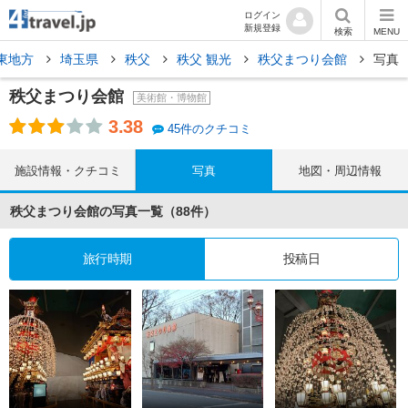
ログイン
新規登録
検索
MENU
東地方
埼玉県
秩父
秩父 観光
秩父まつり会館
写真
秩父まつり会館
美術館・博物館
3.38
45件のクチコミ
施設情報・クチコミ
写真
地図・周辺情報
秩父まつり会館の写真一覧（88件）
旅行時期
投稿日