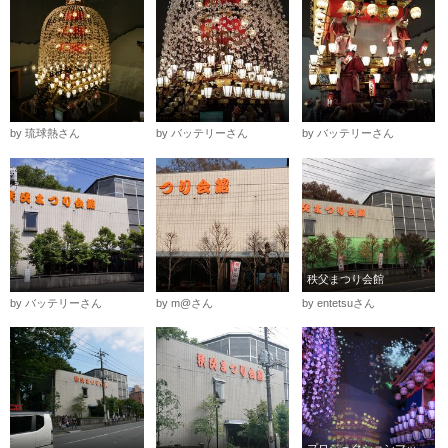
by 琉球熱さん
by バッテリーさん
by バッテリーさん
秩父まつり会館
by バッテリーさん
by m@さん
by entetsuさん
プロジェクションマッピング