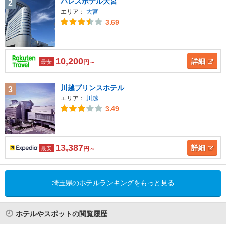
パレスホテル大宮
2
エリア：
大宮
3.69
10,200
詳細
最安
円～
川越プリンスホテル
3
エリア：
川越
3.49
13,387
詳細
最安
円～
埼玉県のホテルランキングをもっと見る
ホテルやスポットの閲覧履歴