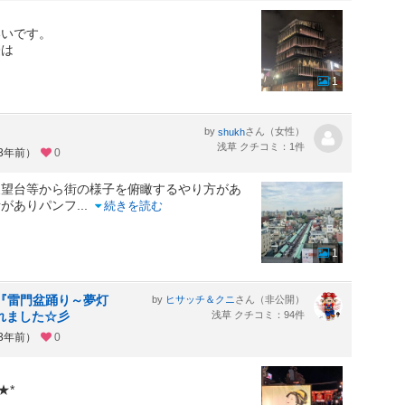
いいです。
際は
1
by
さん（女性）
shukh
浅草 クチコミ：1件
約3年前）
0
展望台等から街の様子を俯瞰するやり方があ
所がありパンフ
...
続きを読む
1
レ『雷門盆踊り～夢灯
by
さん（非公開）
ヒサッチ＆クニ
されました☆彡
浅草 クチコミ：94件
約3年前）
0
★*