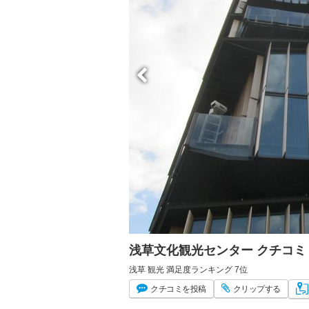
浅草文化観光センター クチコ
浅草 観光 満足度ランキング 7位
クチコミ
を投稿
クリップ
する