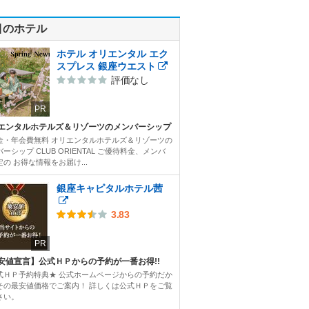
目のホテル
ホテル オリエンタル エク
スプレス 銀座ウエスト
評価なし
PR
エンタルホテルズ＆リゾーツのメンバーシップ
金・年会費無料 オリエンタルホテルズ＆リゾーツの
ーシップ CLUB ORIENTAL ご優待料金、メンバ
の お得な情報をお届け...
銀座キャピタルホテル茜
3.83
PR
安値宣言】公式ＨＰからの予約が一番お得!!
式ＨＰ予約特典★ 公式ホームページからの予約だか
その最安値価格でご案内！ 詳しくは公式ＨＰをご覧
さい。