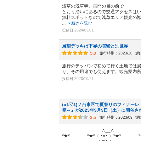
浅草の浅草寺、雷門の目の前で
とおり沿いにあるので交通アクセスは
無料スポットなので浅草エリア観光の
...
続きを読む
投稿日:2024/03/01
展望デッキは下界の喧騒と別世界
5.0
旅行時期：2023/10（
旅行のテッパンで初めて行く土地では
り、その用途でも使えます。観光案内
投稿日:2023/10/21
(o≧▽≦)ノ台東区で夏祭りのフィナー
篭～』が2023年9月9日（土）に開催
3.5
旅行時期：2023/09（
∧__∧
*★*――――*★*（ ･∀･ ）*★*――――*