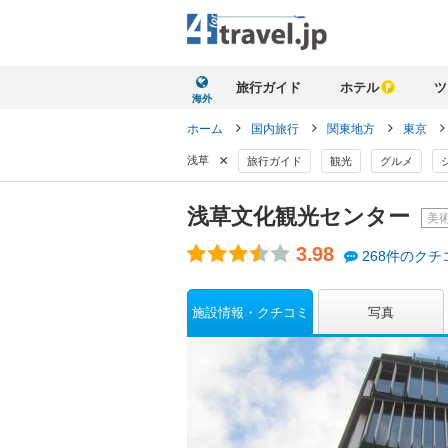
旅行ガイド
ホテル
ツ
海外
ホーム
国内旅行
関東地方
東京
×
浅草
旅行ガイド
観光
グルメ
浅草文化観光センター
美
3.98
268件のクチ
施設情報・クチコミ
写真