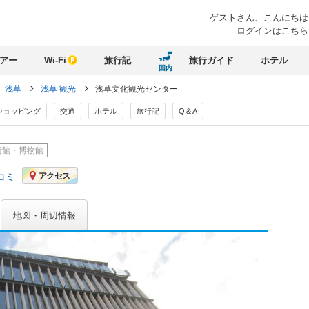
ゲストさん、
こんにちは
ログインはこちら
アー
Wi-Fi
旅行記
旅行ガイド
ホテル
国内
浅草
浅草 観光
浅草文化観光センター
ショッピング
交通
ホテル
旅行記
Q＆A
術館・博物館
コミ
アクセス
地図・周辺情報