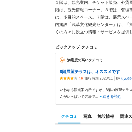
１階は、観光案内、チケット販売、外貨
階は、観光情報コーナー。３階は、管理
は、多目的スペース。７階は、展示スペ
内施設「浅草文化観光センター」は、「
くの方々に役立つ情報・サービスを提供
ピックアップ クチコミ
満足度の高いクチコミ
8階展望テラスは、オススメです
旅行時期 2023/11
by
kiyo69
4.0
いわゆる観光案内所ですが、8階の展望テラ
続きを読む
んがいっぱいで穴場で
...
クチコミ
写真
施設情報
関連