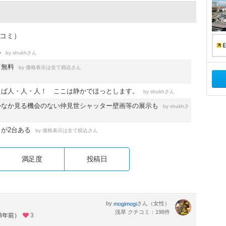
チコミ）
い
by
さん
shukh
て無料
by
さん
価格表示は全て税込
えば人・人・人！ ここは静かでほっとします。
by
さん
shukh
かなか見る機会のない仲見世シャッター壁画等の展示も
by
さ
shukh
が2台ある
by
さん
価格表示は全て税込
満足度
投稿日
by
さん（女性）
mogimogi
浅草 クチコミ：198件
約3年前）
3