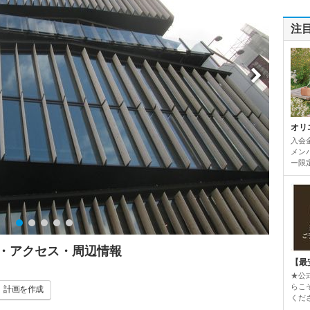
注
オリ
入会
メンバ
ー限定
ミ・アクセス・周辺情報
【最
★公
らこ
計画
を作成
くだ