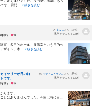
ターに足を運びました。夜の早い浅草にあっ
いです。雷門
...
続きを読む
1
by
さん（女性）
まんご
浅草 クチコミ：225件
約4年前）
0
会議室、多目的ホール、展示室という目的の
なデザイン。木
...
続きを読む
1
スカイツリーが目の前
by
さん（男性）
イチ・ニ・サン・シー・ニー・ニー
ットです。
浅草 クチコミ：129件
約4年前）
0
わかります。
たことはありませんでした。今回は特に目
...