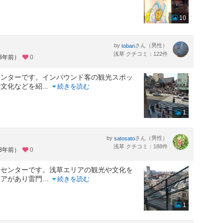
10
by
さん（男性）
toban
浅草 クチコミ：122件
約3年前）
0
センターです。インバウンド客の観光スポッ
や文化などを紹
...
続きを読む
1
by
さん（男性）
satosato
浅草 クチコミ：188件
約3年前）
0
光センターです。浅草エリアの観光や文化を
リアがあり雷門
...
続きを読む
1