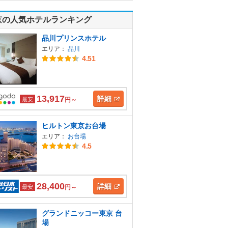
京の人気ホテルランキング
品川プリンスホテル
エリア：
品川
4.51
13,917
詳細
最安
円～
ヒルトン東京お台場
エリア：
お台場
4.5
28,400
詳細
最安
円～
グランドニッコー東京 台
場