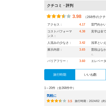
クチコミ・評判
3.98
（268件のク
アクセス：
4.17
雷門向か
コストパフォーマ
4.38
見学は全
ンス：
人混みの少なさ：
3.42
浅草とい
展示内容：
3.65
普段はな
ん
バリアフリー：
3.60
エレベータ
旅行時期
いいね数
1～20件（全268件中）
気軽に
3.5
旅行時期：2024/02（