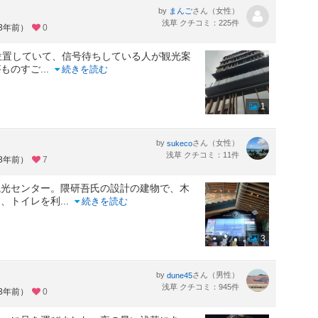
by
さん（女性）
まんご
浅草 クチコミ：225件
約3年前）
0
に位置していて、信号待ちしている人が観光案
がものすご
...
続きを読む
1
by
さん（女性）
sukeco
浅草 クチコミ：11件
約3年前）
7
観光センター。隈研吾氏の設計の建物で、木
は、トイレを利
...
続きを読む
3
by
さん（男性）
dune45
浅草 クチコミ：945件
約3年前）
0