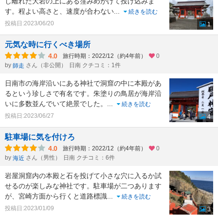
し離れた大岩の上にある窪みめがけて投げ込みま
す。程よい高さと、速度が合わない
...
続きを読む
投稿日:2023/06/20
1
元気な時に行くべき場所
4.0
旅行時期：2022/12（約4年前）
0
by
さん（非公開）
日南 クチコミ：1件
師走
日南市の海岸沿いにある神社で洞窟の中に本殿があ
るという珍しさで有名です。朱塗りの鳥居が海岸沿
いに多数並んでいて絶景でした。
...
続きを読む
投稿日:2023/06/27
4
駐車場に気を付けろ
4.0
旅行時期：2022/12（約4年前）
0
by
さん（男性）
日南 クチコミ：6件
海近
岩屋洞窟内の本殿と石を投げて小さな穴に入るか試
せるのが楽しみな神社です。駐車場が二つあります
が、宮崎方面から行くと道路標識
...
続きを読む
投稿日:2023/01/09
3