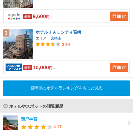
9,600
詳細
最安
円～
ホテルＪＡＬシティ宮崎
3
エリア：
宮崎市
3.94
10,000
詳細
最安
円～
宮崎県のホテルランキングをもっと見る
ホテルやスポットの閲覧履歴
鵜戸神宮
4.17