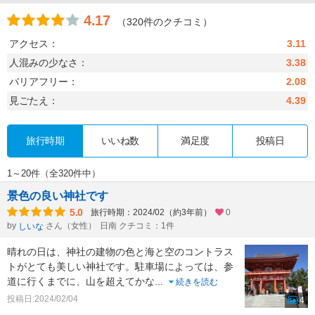
4.17
（320件のクチコミ）
アクセス：
3.11
人混みの少なさ：
3.38
バリアフリー：
2.08
見ごたえ：
4.39
旅行時期
いいね数
満足度
投稿日
1～20件（全320件中）
景色の良い神社です
5.0
旅行時期：2024/02（約3年前）
0
by
さん（女性）
日南 クチコミ：1件
しいな
晴れの日は、神社の建物の色と海と空のコントラス
トがとても美しい神社です。駐車場によっては、参
道に行くまでに、山を超えてかな
...
続きを読む
投稿日:2024/02/04
4