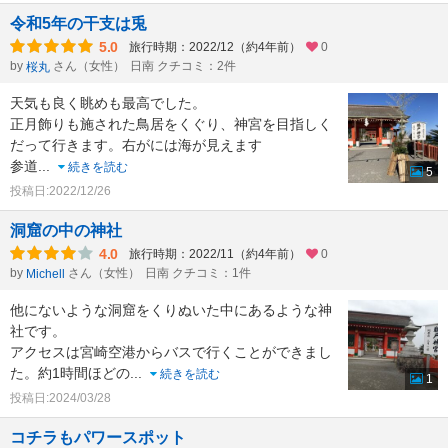
令和5年の干支は兎
5.0
旅行時期：2022/12（約4年前）
0
by
さん（女性）
日南 クチコミ：2件
桜丸
天気も良く眺めも最高でした。
正月飾りも施された鳥居をくぐり、神宮を目指しく
だって行きます。右がには海が見えます
参道
...
続きを読む
5
投稿日:2022/12/26
洞窟の中の神社
4.0
旅行時期：2022/11（約4年前）
0
by
さん（女性）
日南 クチコミ：1件
Michell
他にないような洞窟をくりぬいた中にあるような神
社です。
アクセスは宮崎空港からバスで行くことができまし
た。約1時間ほどの
...
続きを読む
1
投稿日:2024/03/28
コチラもパワースポット