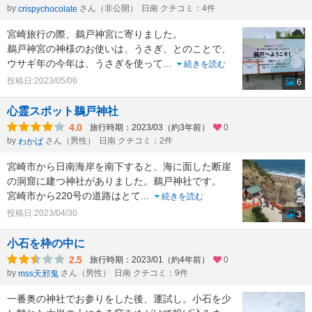
by
さん（非公開）
日南 クチコミ：4件
crispychocolate
宮崎旅行の際、鵜戸神宮に寄りました。
鵜戸神宮の神様のお使いは、うさぎ、とのことで、
ウサギ年の今年は、うさぎを使って
...
続きを読む
投稿日:2023/05/06
6
心霊スポット鵜戸神社
4.0
旅行時期：2023/03（約3年前）
0
by
さん（男性）
日南 クチコミ：2件
わかば
宮崎市から日南海岸を南下すると、海に面した断崖
の洞窟に建つ神社がありました。鵜戸神社です。
宮崎市から220号の道路はとて
...
続きを読む
投稿日:2023/04/30
3
小石を枠の中に
2.5
旅行時期：2023/01（約4年前）
0
by
さん（男性）
日南 クチコミ：9件
mss天邪鬼
一番奥の神社でお参りをした後、運試し。小石を少