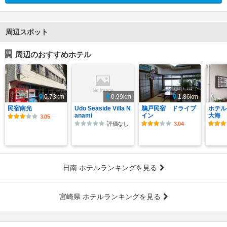
周辺スポット
周辺のおすすめホテル
0.73km
0.99km
1.86km
民宿南光
Udo Seaside Villa N
鵜戸民宿 ドライブ
ホテル
anami
イン
大海
3.05
評価なし
3.04
日南 ホテルランキングを見る
宮崎県 ホテルランキングを見る