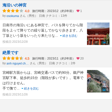
海沿いの神宮
4.0
旅行時期：2023/12（約3年前）
1
by
さん（男性）
日南 クチコミ：13件
osokuma
日南市の海沿いにある神宮で、バスを降りてから階
段を上って降りての繰り返しでかなり歩きます。八
丁坂という坂をいったり来たりな
...
続きを読む
投稿日:2023/12/28
2
絶景です
4.5
旅行時期：2023/11（約3年前）
20
by
さん（男性）
日南 クチコミ：2件
anh nguyet chan
宮崎駅方面からは、宮崎交通バスで約90分。鵜戸神
宮駅下車、徒歩約15分（階段が多いです）。電車で
は行けません。
手で撫で
...
続きを読む
6
投稿日:2023/11/26