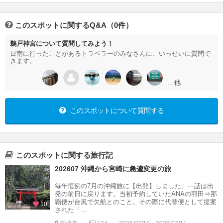
このスポットに関するQ&A（0件）
鵜戸神宮について質問してみよう！
日南に行ったことがあるトラベラーのみなさんに、いっせいに質問で
きます。
…他
このスポットについて質問する
このスポットに関する旅行記
202607 沖縄から宮崎に急遽変更の旅
毎年恒例の7月の沖縄旅に【出発】しました。⋯話は出
発の前日に戻ります。当初予約していたANAの羽田⇒那
覇便が台風で欠航とのこと。その際に代替便として提案
10
された「...