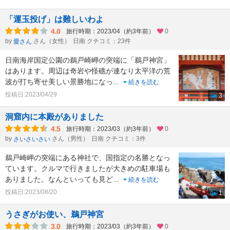
「運玉投げ」は難しいわよ
4.0
旅行時期：2023/04（約3年前）
0
by
さん（女性）
日南 クチコミ：23件
愛さん
日南海岸国定公園の鵜戸崎岬の突端に「鵜戸神宮」
はあります。周辺は奇岩や怪礁が連なり太平洋の荒
波が打ち寄せ美しい景勝地になっ
...
続きを読む
投稿日:2023/04/29
3
洞窟内に本殿がありました
4.5
旅行時期：2023/03（約3年前）
0
by
さん（男性）
日南 クチコミ：3件
さいさいさい
鵜戸崎岬の突端にある神社で、国指定の名勝となっ
ています。クルマで行きましたが大きめの駐車場も
ありました。なんといっても見ど
...
続きを読む
投稿日:2023/08/20
1
うさぎがお使い、鵜戸神宮
3.0
旅行時期：2023/03（約3年前）
0