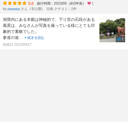
5.0
旅行時期：2023/05（約3年前）
1
by
さん（非公開）
日南 クチコミ：2件
chemire
洞窟内にある本殿は神秘的で、下り宮の石段がある
風景は、みなさんが写真を撮っている様にとても印
象的で素敵でした。
参道の途
...
続きを読む
1
投稿日:2023/09/17