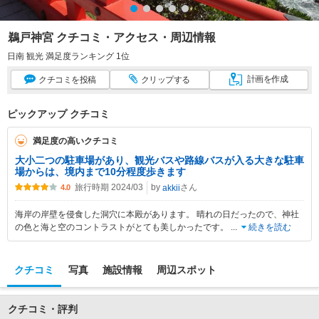
鵜戸神宮 クチコミ・アクセス・周辺情報
日南 観光 満足度ランキング 1位
計画
を作成
クチコミ
を投稿
クリップ
する
ピックアップ クチコミ
満足度の高いクチコミ
大小二つの駐車場があり、観光バスや路線バスが入る大きな駐車
場からは、境内まで10分程度歩きます
旅行時期 2024/03
by
さん
akkii
4.0
海岸の岸壁を侵食した洞穴に本殿があります。 晴れの日だったので、神社
の色と海と空のコントラストがとても美しかったです。
...
続きを読む
クチコミ
写真
施設情報
周辺スポット
クチコミ・評判