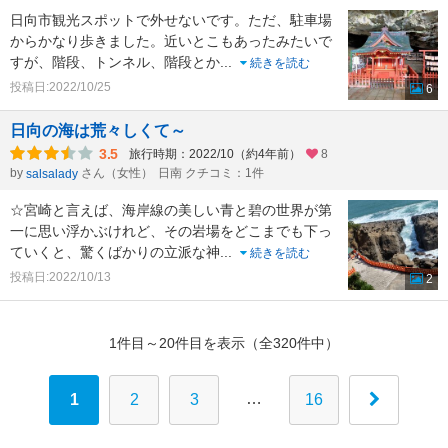
日向市観光スポットで外せないです。ただ、駐車場
からかなり歩きました。近いとこもあったみたいで
すが、階段、トンネル、階段とか
...
続きを読む
投稿日:2022/10/25
6
日向の海は荒々しくて～
3.5
旅行時期：2022/10（約4年前）
8
by
さん（女性）
日南 クチコミ：1件
salsalady
☆宮崎と言えば、海岸線の美しい青と碧の世界が第
一に思い浮かぶけれど、その岩場をどこまでも下っ
ていくと、驚くばかりの立派な神
...
続きを読む
投稿日:2022/10/13
2
1件目～20件目を表示（全320件中）
…
1
2
3
16