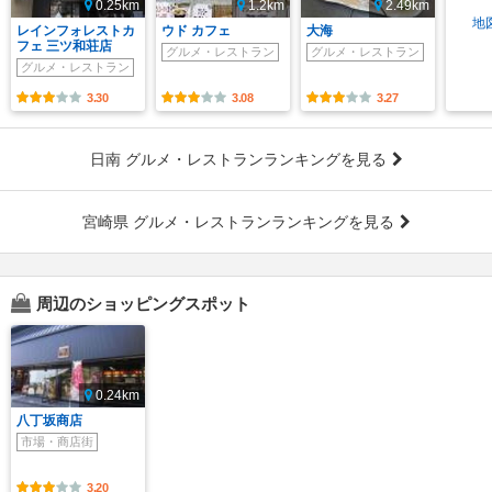
0.25km
1.2km
2.49km
地
レインフォレストカ
ウド カフェ
大海
フェ 三ツ和荘店
グルメ・レストラン
グルメ・レストラン
グルメ・レストラン
3.30
3.08
3.27
日南 グルメ・レストランランキングを見る
宮崎県 グルメ・レストランランキングを見る
周辺のショッピングスポット
0.24km
八丁坂商店
市場・商店街
3.20