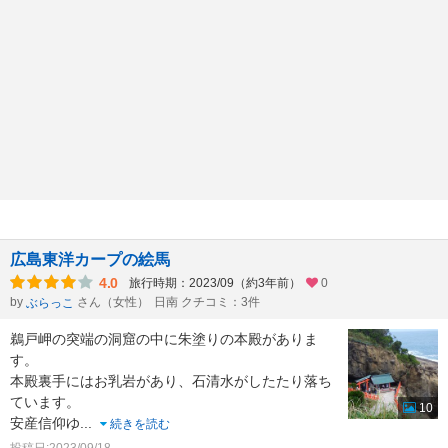
広島東洋カープの絵馬
4.0
旅行時期：2023/09（約3年前）
0
by
さん（女性）
日南 クチコミ：3件
ぶらっこ
鵜戸岬の突端の洞窟の中に朱塗りの本殿がありま
す。
本殿裏手にはお乳岩があり、石清水がしたたり落ち
ています。
10
安産信仰ゆ
...
続きを読む