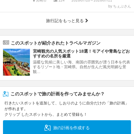
宮崎市
124
2026/07/10～2026/07/11
by ちぇぶさん
旅行記をもっと見る
このスポットが紹介されたトラベルマガジン
宮崎観光の人気スポット18選！モアイや青島などお
すすめの名所を厳選
温暖な気候に美しい海、南国の雰囲気が漂う日本を代表
するリゾート地・宮崎県。自然が生んだ風光明媚な景
観...
このスポットで旅の計画を作ってみませんか？
行きたいスポットを追加して、しおりのように自分だけの「旅の計画」
が作れます。
クリップ したスポットから、まとめて登録も！
旅の計画を作成する