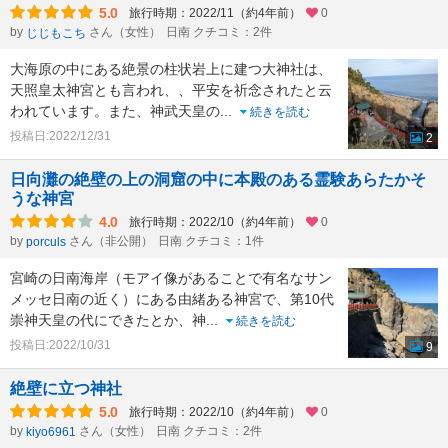
5.0
旅行時期：2022/11（約4年前）
0
by
さん（女性）
日南 クチコミ：2件
じじもこち
大海原の中にある絶景の柱状岩上に建つ大神社は、
天照皇太神宮とも言われ、、平安を祈念されたと云
われています。また、神武天皇の
...
続きを読む
投稿日:2022/12/31
2
日向灘の絶壁の上の洞窟の中に本殿のある霊験あらたかそ
うな神宮
4.0
旅行時期：2022/10（約4年前）
0
by
さん（非公開）
日南 クチコミ：1件
porculs
宮崎の日南海岸（モアイ像があることで有名なサン
メッセ日南の近く）にある由緒ある神宮で、第10代
崇神天皇の代にできたとか、神
...
続きを読む
投稿日:2022/10/31
9
絶壁に立つ神社
5.0
旅行時期：2022/10（約4年前）
0
by
さん（女性）
日南 クチコミ：2件
kiyo6961