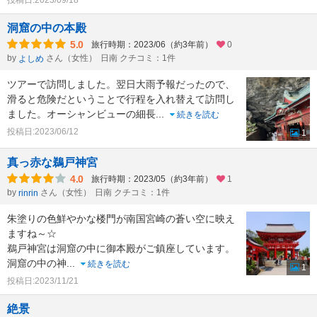
投稿日:2023/09/18
洞窟の中の本殿
5.0
旅行時期：2023/06（約3年前）
0
by
さん（女性）
日南 クチコミ：1件
よしめ
ツアーで訪問しました。翌日大雨予報だったので、
滑ると危険だということで行程を入れ替えて訪問し
ました。オーシャンビューの細長
...
続きを読む
投稿日:2023/06/12
1
真っ赤な鵜戸神宮
4.0
旅行時期：2023/05（約3年前）
1
by
さん（女性）
日南 クチコミ：1件
rinrin
朱塗りの色鮮やかな楼門が南国宮崎の蒼い空に映え
ますね～☆
鵜戸神宮は洞窟の中に御本殿がご鎮座しています。
洞窟の中の神
...
続きを読む
1
投稿日:2023/11/21
絶景