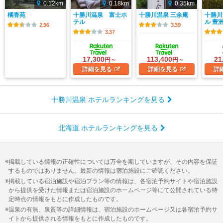
0.12km
0.18km
0.35km
橘香苑
十勝川温泉 富士ホ
十勝川温泉 三余庵
十勝川
テル
ル 豊
2.96
3.39
3.37
17,300
113,400
21
円～
円～
詳細
を見る
詳細
を見る
詳
十勝川温泉 ホテルランキングを見る
北海道 ホテルランキングを見る
掲載している情報の正確性については万全を期していますが、その内容を保証
するものではありません。最新の情報は宿泊施設にご確認ください。
掲載している宿泊施設や宿泊プラン等の情報は、各宿泊予約サイトや宿泊施設
から提供を受けた情報または宿泊施設のホームページ等にて公開されている特
定時点の情報をもとに作成したものです。
温泉の有無、泉質等の詳細情報は、宿泊施設のホームページ又は各宿泊予約サ
イトから提供される情報をもとに作成したものです。