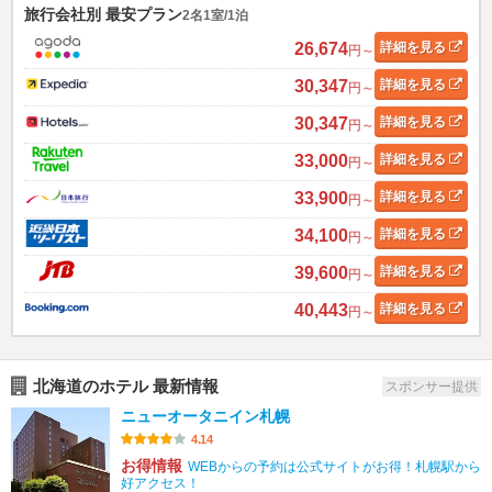
旅行会社別 最安プラン
2名1室/1泊
26,674
詳細
を見る
円～
30,347
詳細
を見る
円～
30,347
詳細
を見る
円～
33,000
詳細
を見る
円～
33,900
詳細
を見る
円～
34,100
詳細
を見る
円～
39,600
詳細
を見る
円～
40,443
詳細
を見る
円～
北海道のホテル 最新情報
スポンサー提供
ニューオータニイン札幌
4.14
お得情報
WEBからの予約は公式サイトがお得！札幌駅から
好アクセス！