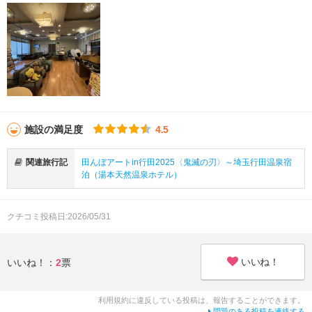
施設の満足度
4.5
関連旅行記
田んぼアートin行田2025〈鬼滅の刃〉～埼玉行田温泉宿
泊（湯本天然温泉ホテル）
クチコミ投稿日:2026/05/31
いいね！
いいね！：
2
票
利用規約に違反している投稿は、報告することができます。
問題のある投稿を連絡する