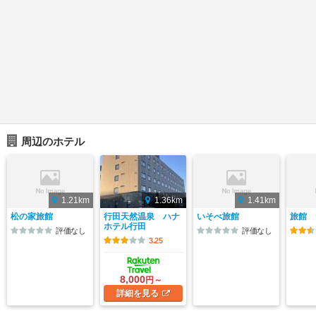
周辺のホテル
1.21km
1.36km
1.41km
松の家旅館
行田天然温泉 ハナ
いそべ旅館
旅館 
ホテル行田
評価なし
評価なし
3.25
8,000
円～
詳細
を見る