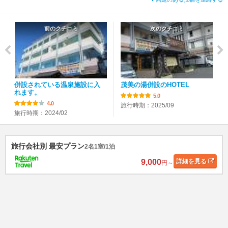
前のクチコミ
次のクチコミ
併設されている温泉施設に入
茂美の湯併設のHOTEL
れます。
5.0
4.0
旅行時期：2025/09
旅行時期：2024/02
旅行会社別 最安プラン
2名1室/1泊
9,000
詳細
を見る
円～