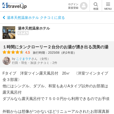
ログイン
新規登録
検索
MENU
湯本天然温泉ホテル クチコミに戻る
湯本天然温泉ホテル
ホテル
１時間にタンクローリー２台分のお湯が湧き出る茂美の湯
4.5
旅行時期：2025/08（約1年前）
by
こぐまラテ
さん
（女性）
行田・羽生・加須 クチコミ：2件
Fタイプ 洋室ツイン露天風呂付 20㎡ 〈洋室ツインタイプ
全３部屋〉
他にはシングル、ダブル、和室もありAタイプ以外のお部屋は
露天風呂付
ダブルなら露天風呂付で７５００円から利用できるのでお手頃
外観からは想像がつかないほどリニューアルされたお部屋真新