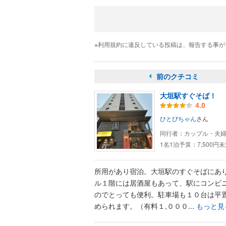
※利用規約に違反している投稿は、報告する事
前のクチコミ
大垣駅すぐそば！
4.0
ひとぴちゃん
さん
同行者：
カップル・夫
1名1泊予算：
7,500円
所用があり宿泊。大垣駅のすぐそばにあ
ル１階には居酒屋もあって、駅にコンビ
のでとっても便利。駐車場も１０台は平
められます。（有料１,０００...
もっと見