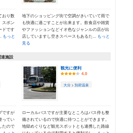
ており数
地下のショッピング街で空調がきいていて雨で
。スポン
も快適に過ごすことが出来ます。飲食店や雑貨
ードです
やファッションなどイオ色なジャンルの店が出
.
もっと
店していますし空きスペースもあるた...
もっと
見る
関連施設
観光に便利
4.0
大分
>
別府温泉
プですが
ローカルバスですが主要なところはバス停も整
整ってい
備されているので快適に待つことができます。
したので
地獄めぐりなど観光スポットとも連携した路線
.
もっと
になっているので利用すると便利でし...
もっと