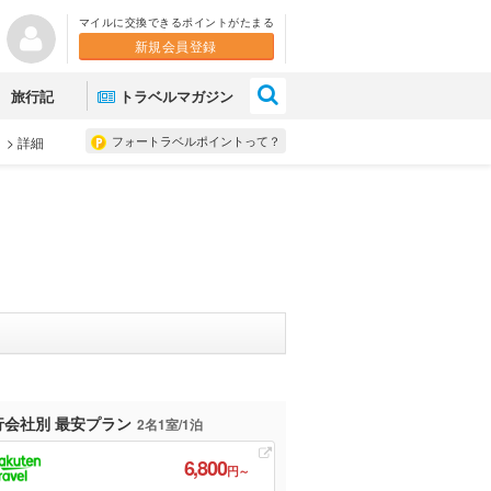
マイルに交換できるポイントがたまる
新規会員登録
×
旅行記
トラベルマガジン
フォートラベルポイントって？
ミ
>
詳細
行会社別 最安プラン
2名1室/1泊
6,800
円～