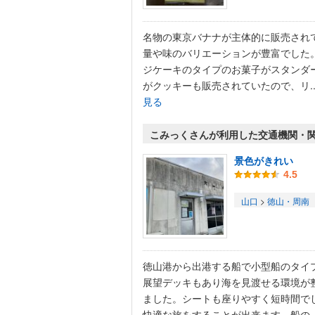
名物の東京バナナが主体的に販売され
量や味のバリエーションが豊富でした
ジケーキのタイプのお菓子がスタンダ
がクッキーも販売されていたので、リ..
見る
こみっくさんが利用した交通機関・
景色がきれい
4.5
山口
>
徳山・周南
徳山港から出港する船で小型船のタイ
展望デッキもあり海を見渡せる環境が
ました。シートも座りやすく短時間で
快適な旅をすることが出来ます。船の..