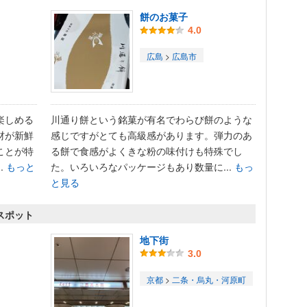
餅のお菓子
4.0
広島
>
広島市
楽しめる
川通り餅という銘菓が有名でわらび餅のような
材が新鮮
感じですがとても高級感があります。弾力のあ
ことが特
る餅で食感がよくきな粉の味付けも特殊でし
.
もっと
た。いろいろなパッケージもあり数量に...
もっ
と見る
スポット
地下街
3.0
京都
>
二条・烏丸・河原町