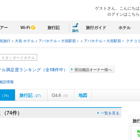
ゲストさん、こんにちは
ログインはこちら
アー
Wi-Fi
旅行記
旅行ガイド
ホテル
国内
垣旅行
>
大垣 ホテル
>
アパホテル＜大垣駅前＞
>
アパホテル＜大垣駅前＞ クチコ
スタンダードホテル
テル満足度ランキング（全
15
件中）
宿泊施設オーナー様へ
施設情報
ミ
旅行記
Q&A
地図
（74）
（27）
（0）
（74件）
一覧を見る
旅