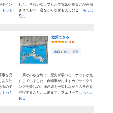
がポイン
した。きれいなカプセルで電気や棚などが完備
.
もっと
されており、寝ながら映像も楽しむこ...
もっと
見る
散策できる
4.0
山口
>
徳山・周南
要素を見
一周が小さな島で、歴史が学べるスポットが点
もあり社
在していました。自転車がおすすめでサイクリ
あるので
ングを楽しめ、海岸線を一望しながらの景色を
.
もっと
満喫することが出来ます。フェリーで...
もっと
見る