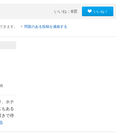
いいね：
0
票
いいね！
ができます。
問題のある投稿を連絡する
婦
未満
り、ホテ
ニもある
置きで停
る