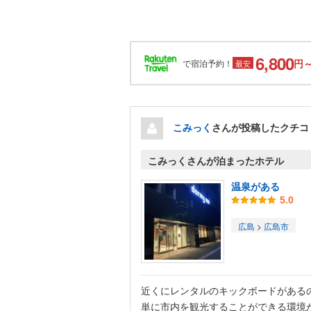
6,800
円
で宿泊予約！
最安
こみっく
さんが投稿したクチコ
こみっくさんが泊まったホテル
温泉がある
5.0
広島
>
広島市
近くにレンタルのキックボードがある
単に市内を観光することができる環境