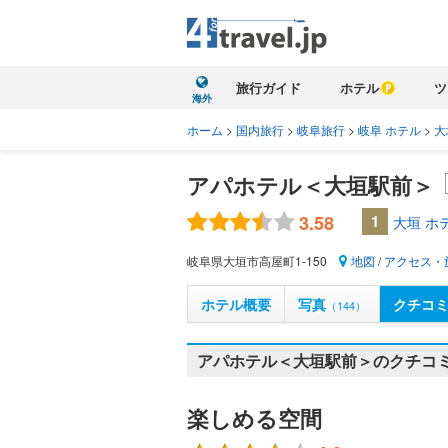
旅行ガイド
ホテル
ツ
海外
ホーム
>
国内旅行
>
岐阜旅行
>
岐阜 ホテル
>
大
アパホテル＜大垣駅前＞
3.58
1
大垣 ホ
岐阜県大垣市高屋町1-150
地図
/
アクセス・
ホテル概要
写真
クチコ
（144）
アパホテル＜大垣駅前＞のクチコミ
楽しめる空間