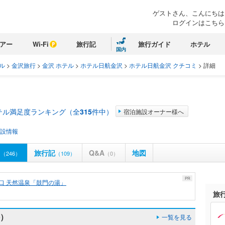
ゲストさん、こんにちは
ログインはこちら
アー
Wi-Fi
旅行記
旅行ガイド
ホテル
国内
ル
>
金沢旅行
>
金沢 ホテル
>
ホテル日航金沢
>
ホテル日航金沢 クチコミ
>
詳細
テル満足度ランキング（全
315
件中）
宿泊施設オーナー様へ
設情報
ミ
旅行記
Q&A
地図
（246）
（109）
（0）
PR
東口 天然温泉「鼓門の湯」
旅
件）
一覧を見る