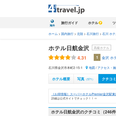
旅行ガイド
ホテル
ツ
海外
ホーム
>
国内旅行
>
北陸
>
石川旅行
>
石川 ホテ
ホテル日航金沢
高級ホテル
4.31
1
金沢 ホ
石川県金沢市本町2-15-1
地図
/
アクセス・施
ホテル概要
写真
クチコ
（571）
［お得情報］スーパーホテルPremier金沢駅
詳細は公式サイトでチェック！！⇒
ホテル日航金沢のクチコミ（246