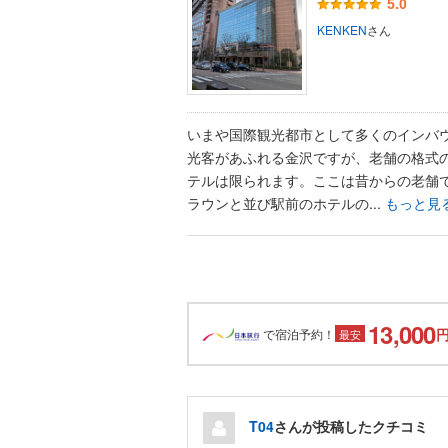
5.0
KENKEN
さん
いまや国際観光都市として多くのインバ
光客があふれる金沢ですが、老舗の格式
テルは限られます。ここは昔からの老舗で
ラウンと並び駅前のホテルの...
もっと見
13,000
で宿泊予約！
最安
T04
さんが投稿したクチコミ