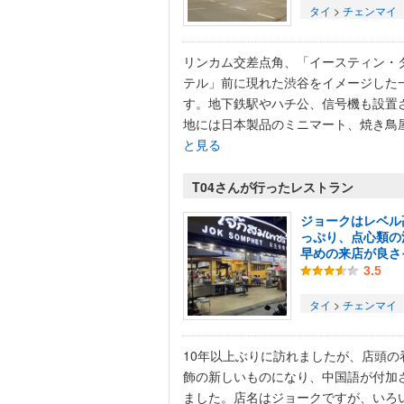
タイ
>
チェンマイ
リンカム交差点角、「イースティン・
テル」前に現れた渋谷をイメージした
す。地下鉄駅やハチ公、信号機も設置
地には日本製品のミニマート、焼き鳥屋.
と見る
T04さんが行ったレストラン
ジョークはレベル
っぷり、点心類の
早めの来店が良さ
3.5
タイ
>
チェンマイ
10年以上ぶりに訪れましたが、店頭の
飾の新しいものになり、中国語が付加
ました。店名はジョークですが、いろ