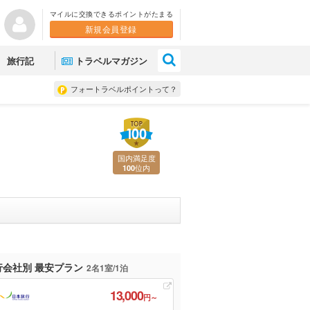
マイルに交換できるポイントがたまる
新規会員登録
×
旅行記
トラベルマガジン
フォートラベルポイントって？
国内満足度
位内
100
行会社別 最安プラン
2名1室/1泊
13,000
円～