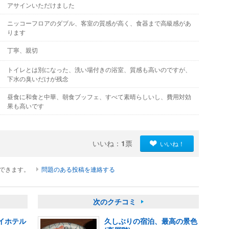
アサインいただけました
ニッコーフロアのダブル、客室の質感が高く、食器まで高級感があ
ります
丁寧、親切
トイレとは別になった、洗い場付きの浴室、質感も高いのですが、
下水の臭いだけが残念
昼食に和食と中華、朝食ブッフェ、すべて素晴らしいし、費用対効
果も高いです
いいね：
1
票
いいね！
ができます。
問題のある投稿を連絡する
次のクチコミ
イホテル
久しぶりの宿泊、最高の景色