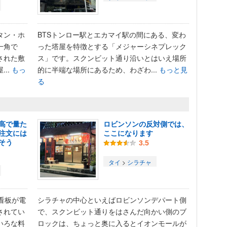
タン・ホ
BTSトンロー駅とエカマイ駅の間にある、変わ
一角で
った塔屋を特徴とする「メジャーシネプレック
された敷
ス」です。スクンビット通り沿いとはいえ場所
..
もっ
的に半端な場所にあるため、わざわ...
もっと見
る
高で量た
ロビンソンの反対側では、
注文には
ここになります
そう
3.5
タイ
>
シラチャ
看板が電
シラチャの中心といえばロビンソンデパート側
されてい
で、スクンビット通りをはさんだ向かい側のブ
いろな料
ロックは、ちょっと奥に入るとイオンモールが