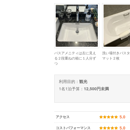
バスアメニティは左に見え
洗い場付きバスタ
る２段重ねの箱に１人分ず
マット２枚
つ
利用目的：
観光
1名1泊予算：
12,500円未満
アクセス
5.0
コストパフォーマンス
5.0