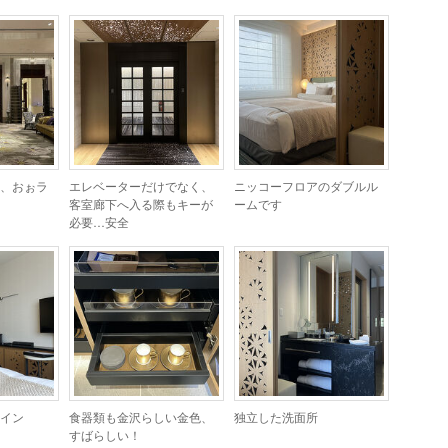
、おぉラ
エレベーターだけでなく、
ニッコーフロアのダブルル
客室廊下へ入る際もキーが
ームです
必要…安全
イン
食器類も金沢らしい金色、
独立した洗面所
すばらしい！