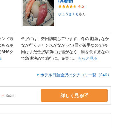
(高層階)
4.5
ひこうきくも
さん
ウンド観
金沢には、数回訪問しています。冬の北陸はなか
のあるホ
なか行くチャンスがなかった(雪が苦手なので)今
ANAク
回はまだ金沢駅前には雪がなく、鰤を食す旅なの
る
で急遽決めて旅行に。充実し...
もっと見る
ホテル日航金沢のクチコミ一覧（246）
詳しく見る
円～
1泊2名