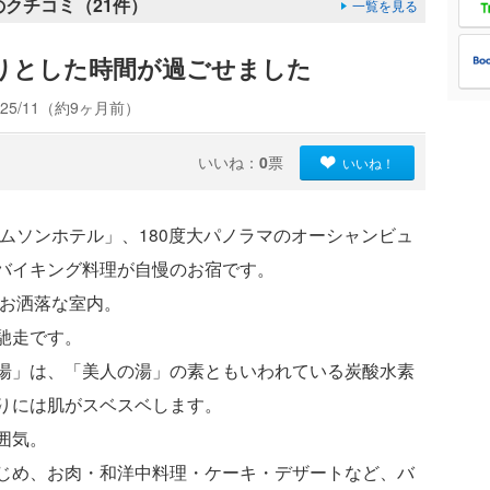
クチコミ（21件）
一覧を見る
りとした時間が過ごせました
25/11（約9ヶ月前）
いいね：
0
票
いいね！
ムソンホテル」、180度大パノラマのオーシャンビュ
バイキング料理が自慢のお宿です。
でお洒落な室内。
馳走です。
湯」は、「美人の湯」の素ともいわれている炭酸水素
りには肌がスベスベします。
囲気。
じめ、お肉・和洋中料理・ケーキ・デザートなど、バ