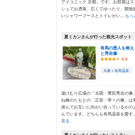
アイコニック 京都」です。お部屋はス
シュでお洒落、広くてゆったり、開放
いシャワーブースとトイレがい...
もっ
夏ミカンさんが行った観光スポット
有馬の恩人を称え
と秀吉像
4.0
兵庫
>
有馬温泉
湯けむり広場の「太閤・豊臣秀吉の像
ね橋のたもとの「正室・寧々の像」は
挟んでお互いに向かい合っているかの
んでいます。どちらも有馬温泉を愛す..
見る
夏ミカンさんが行ったレストラン