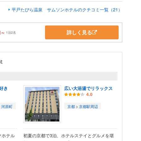
平戸たびら温泉 サムソンホテルのクチコミ一覧（21）
詳しく見る
円～
1泊2名
ミ
好き
広い大浴湯でリラックス
4.0
・河原町
京都
>
京都駅周辺
クホテル
初夏の京都で3泊、ホテルステイとグルメを堪