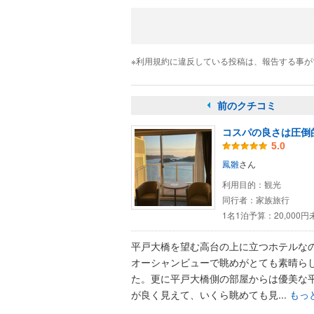
※利用規約に違反している投稿は、報告する事
前のクチコミ
コスパの良さは圧倒
5.0
鳳雛
さん
利用目的：
観光
同行者：
家族旅行
1名1泊予算：
20,000
平戸大橋を望む高台の上に立つホテルな
オーシャンビューで眺めがとても素晴ら
た。更に平戸大橋側の部屋からは優美な
が良く見えて、いくら眺めても見...
もっ