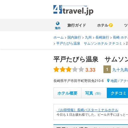
旅行ガイド
ホテル
ツ
海外
ホーム
>
国内旅行
>
九州
>
長崎旅行
>
長崎 ホテ
>
平戸たびら温泉 サムソンホテル クチコミ
>
平戸たびら温泉 サムソ
3.33
1
九十九島
長崎県平戸市田平町野田免210-6
地図
/
アク
ホテル概要
写真
クチコミ
（50）
［お得情報］長崎バスターミナルホテル
今日も１日お疲れ様でした。ビール片手にほっと一息