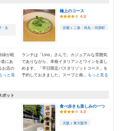
極上のコース
4.0
野・太
京都
>
二条・烏丸・河原町
新緑が眩
ランチは「Lino」さんで。カジュアルな雰囲気
参道にあ
でありながら、本格イタリアンとワインを楽し
るお店の
めます。「平日限定パスタリゾットコース」を
もっと見
予約しておきました。スープと南...
もっと見る
スポット
食べ歩きも楽しみの一つ
4.0
大阪
>
東大阪市