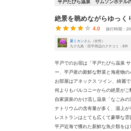
平戸たびら温泉 サムソンホテルの
絶景を眺めながらゆっく
4.0
旅行時期：20
夏ミカン
さん（女性）
九十九島・田平周辺のクチコミ：8件
平戸でのお宿は「平戸たびら温泉 サ
ー、平戸産の新鮮な野菜と海産物の
お部屋はアネックス ツイン、綺麗
何よりもバルコニーからの絶景がご
自家源泉のかけ流し温泉「なごみの
ナトリウムの含有量が多く、湯上が
レストランはとても広くて豪華な雰
平戸近海で獲れた新鮮な魚介類をは