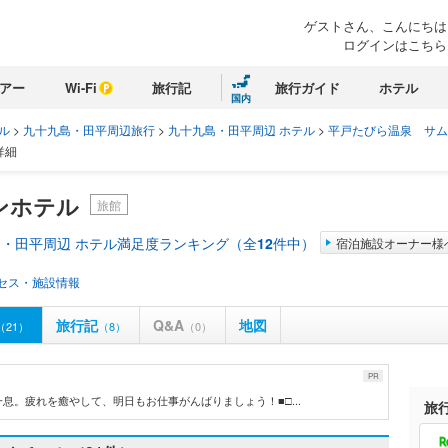
ゲストさん、こんにちは
ログインはこちら
アー
Wi-Fi
旅行記
旅行ガイド
ホテル
国内
ル
>
九十九島・田平周辺旅行
>
九十九島・田平周辺 ホテル
>
平戸たびら温泉 サム
詳細
ンホテル
旅館
・田平周辺 ホテル満足度ランキング（全
12
件中）
宿泊施設オーナー様
セス・施設情報
旅行記
Q&A
地図
（21）
（8）
（0）
PR
。疲れを癒やして、明日もお仕事がんばりましょう！■□...
旅