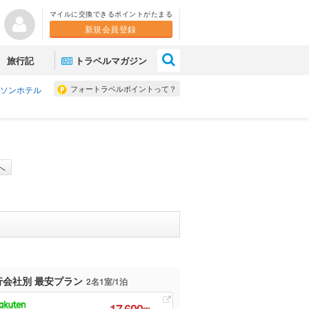
マイルに交換できるポイントがたまる
新規会員登録
×
旅行記
トラベルマガジン
フォートラベルポイントって？
ソンホテル
へ
行会社別 最安プラン
2名1室/1泊
17,600