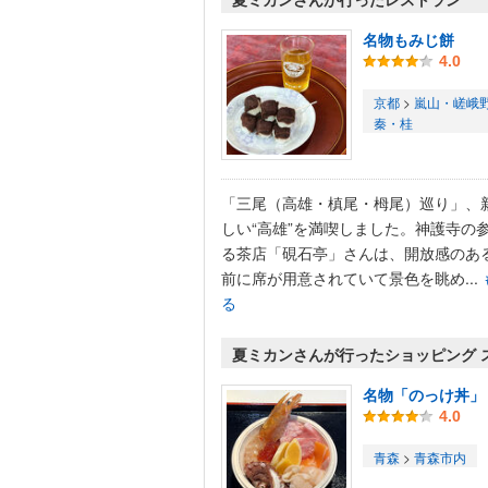
名物もみじ餅
4.0
京都
>
嵐山・嵯峨
秦・桂
「三尾（高雄・槙尾・栂尾）巡り」、
しい“高雄”を満喫しました。神護寺の
る茶店「硯石亭」さんは、開放感のあ
前に席が用意されていて景色を眺め...
る
夏ミカンさんが行ったショッピング 
名物「のっけ丼」
4.0
青森
>
青森市内