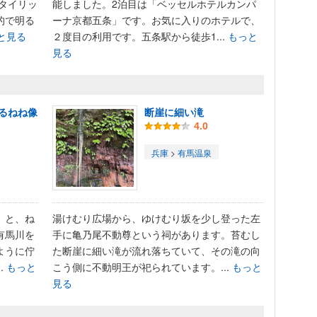
タイリッ
能しました。2泊目は「ベッセルホテルカンパ
的で明る
ーナ京都五条」です。お気に入りのホテルで、
と見る
２度目の利用です。五条駅から徒歩1...
もっと
見る
るねね像
断崖に細い滝
4.0
兵庫
>
有馬温泉
」と、ね
湯けむり広場から、ゆけむり坂を少し登った左
有馬川を
手に亀乃尾不動尊という祠があります。苔むし
ように佇
た断崖に細い滝が流れ落ちていて、その滝の向
.
もっと
こう側に不動明王が祀られています。...
もっと
見る