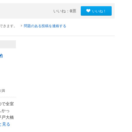
いいね：
0
票
いいね！
ができます。
問題のある投稿を連絡する
的
円未満
ので全室
しかっ
平戸大橋
と見る