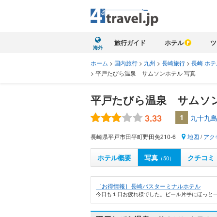
旅行ガイド
ホテル
ツ
海外
ホーム
>
国内旅行
>
九州
>
長崎旅行
>
長崎 ホテ
>
平戸たびら温泉 サムソンホテル 写真
平戸たびら温泉 サムソ
3.33
1
九十九島
長崎県平戸市田平町野田免210-6
地図
/
アク
ホテル概要
写真
クチコミ
（50）
［お得情報］長崎バスターミナルホテル
今日も１日お疲れ様でした。ビール片手にほっと一息