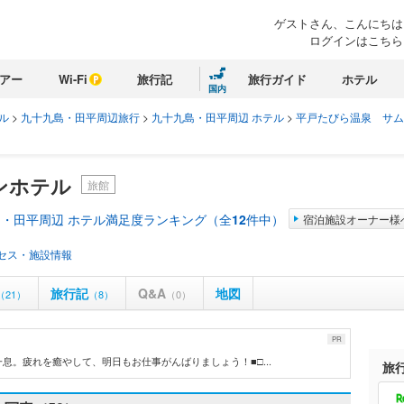
ゲストさん、こんにちは
ログインはこちら
アー
Wi-Fi
旅行記
旅行ガイド
ホテル
国内
ル
>
九十九島・田平周辺旅行
>
九十九島・田平周辺 ホテル
>
平戸たびら温泉 サム
ンホテル
旅館
・田平周辺 ホテル満足度ランキング（全
12
件中）
宿泊施設オーナー様
セス・施設情報
旅行記
Q&A
地図
（21）
（8）
（0）
PR
。疲れを癒やして、明日もお仕事がんばりましょう！■□...
旅