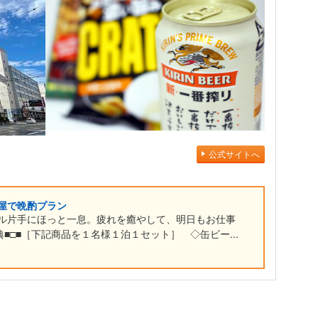
公式サイトへ
屋で晩酌プラン
ル片手にほっと一息。疲れを癒やして、明日もお仕事
■□■［下記商品を１名様１泊１セット］ ◇缶ビー...