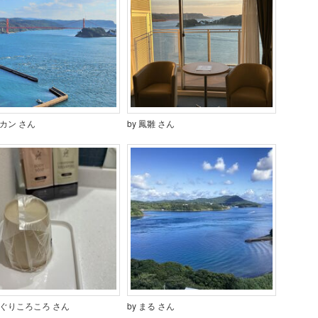
ミカン さん
by 鳳雛 さん
んぐりころころ さん
by まる さん