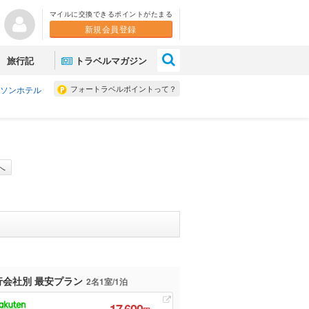
マイルに交換できるポイントがたまる
新規会員登録
×
旅行記
トラベルマガジン
フォートラベルポイントって？
ソンホテル
へ
行会社別 最安プラン
2名1室/1泊
17,600