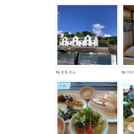
by まる さん
by コ