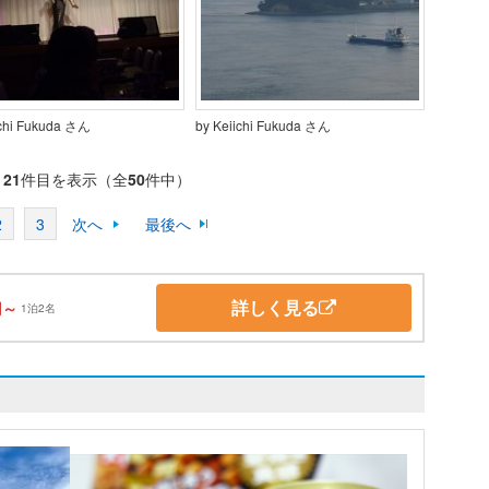
ichi Fukuda さん
by Keiichi Fukuda さん
～
21
件目を表示（全
50
件中）
2
3
次へ
最後へ
詳しく見る
円～
1泊2名