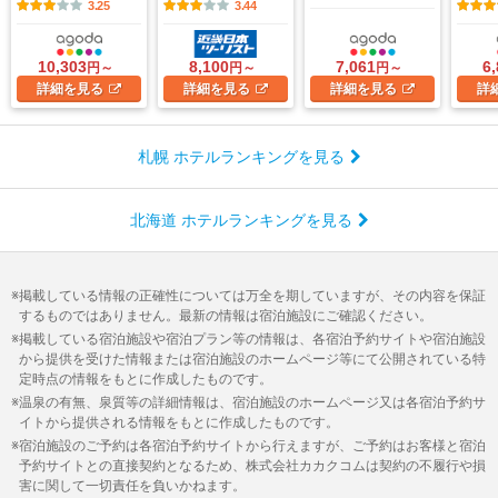
3.25
3.44
10,303
8,100
7,061
6
円～
円～
円～
詳細
を見る
詳細
を見る
詳細
を見る
詳
札幌 ホテルランキングを見る
北海道 ホテルランキングを見る
掲載している情報の正確性については万全を期していますが、その内容を保証
するものではありません。最新の情報は宿泊施設にご確認ください。
掲載している宿泊施設や宿泊プラン等の情報は、各宿泊予約サイトや宿泊施設
から提供を受けた情報または宿泊施設のホームページ等にて公開されている特
定時点の情報をもとに作成したものです。
温泉の有無、泉質等の詳細情報は、宿泊施設のホームページ又は各宿泊予約サ
イトから提供される情報をもとに作成したものです。
宿泊施設のご予約は各宿泊予約サイトから行えますが、ご予約はお客様と宿泊
予約サイトとの直接契約となるため、株式会社カカクコムは契約の不履行や損
害に関して一切責任を負いかねます。