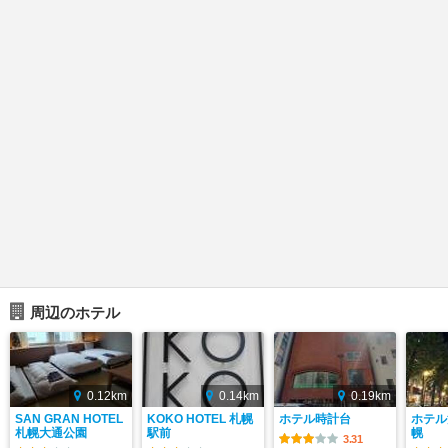
周辺のホテル
0.12km
0.14km
0.19km
SAN GRAN HOTEL
KOKO HOTEL 札幌
ホテル時計台
ホテル
札幌大通公園
駅前
幌
3.31