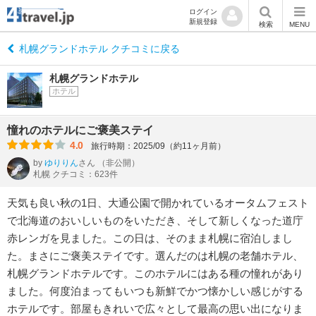
ログイン
新規登録
検索
MENU
札幌グランドホテル クチコミに戻る
札幌グランドホテル
ホテル
憧れのホテルにご褒美ステイ
4.0
旅行時期：2025/09（約11ヶ月前）
by
ゆりりん
さん
（非公開）
札幌 クチコミ：623件
天気も良い秋の1日、大通公園で開かれているオータムフェスト
で北海道のおいしいものをいただき、そして新しくなった道庁
赤レンガを見ました。この日は、そのまま札幌に宿泊しまし
た。まさにご褒美ステイです。選んだのは札幌の老舗ホテル、
札幌グランドホテルです。このホテルにはある種の憧れがあり
ました。何度泊まってもいつも新鮮でかつ懐かしい感じがする
ホテルです。部屋もきれいで広々として最高の思い出になりま