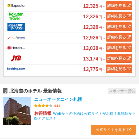
12,325
詳細
を見る
円～
12,326
詳細
を見る
円～
12,326
詳細
を見る
円～
12,926
詳細
を見る
円～
13,038
詳細
を見る
円～
13,174
詳細
を見る
円～
13,775
詳細
を見る
円～
北海道のホテル 最新情報
スポンサー提供
ニューオータニイン札幌
4.14
お得情報
WEBからの予約は公式サイトがお得！札幌駅から
好アクセス！
公式サイトを見る