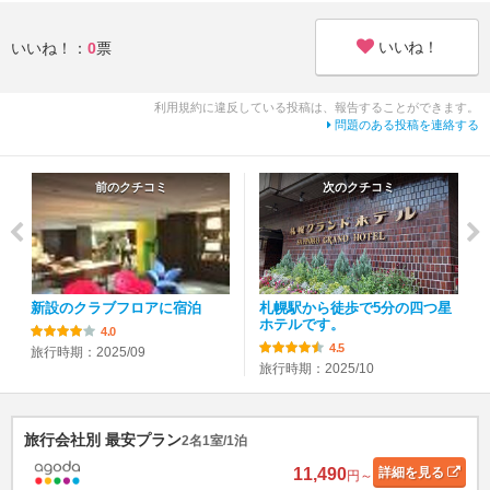
いいね！
いいね！：
0
票
利用規約に違反している投稿は、報告することができます。
問題のある投稿を連絡する
前のクチコミ
次のクチコミ
新設のクラブフロアに宿泊
札幌駅から徒歩で5分の四つ星
ホテルです。
4.0
4.5
旅行時期：2025/09
旅行時期：2025/10
旅行会社別 最安プラン
2名1室/1泊
11,490
詳細
を見る
円～