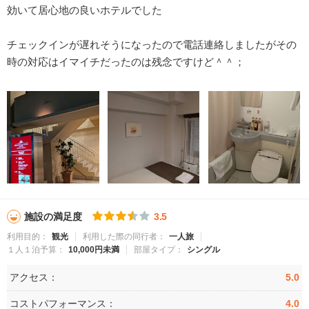
効いて居心地の良いホテルでした
チェックインが遅れそうになったので電話連絡しましたがその
時の対応はイマイチだったのは残念ですけど＾＾；
施設の満足度
3.5
利用目的：
観光
利用した際の同行者：
一人旅
１人１泊予算：
10,000円未満
部屋タイプ：
シングル
アクセス：
5.0
コストパフォーマンス：
4.0