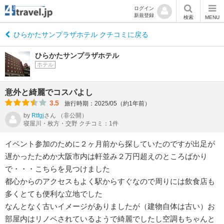
ログイン
新規登録
検索
MENU
ひらかたサンプラザホテル クチコミに戻る
ひらかたサンプラザホテル
ホテル
意外と綺麗でコスパよし
3.5
旅行時期：2025/05（約1年前）
by
Rtfgj
さん
（非公開）
寝屋川・枚方・交野 クチコミ：1件
イベント参加のために２ヶ月前から探していたのですが出足が
遅かったためか大阪市内は軒並み２万円超えのところばかり
で・・・こちらを見つけました
都心からのアクセスもよく駅からすぐなので周りには飲食店も
多くとても便利な立地でした
なんとなく古いイメージがありましたが（建物自体は古い）お
部屋内はリノベされているようで綺麗でしたし空調もちゃんと