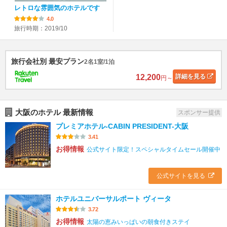
レトロな雰囲気のホテルです
4.0
旅行時期：2019/10
旅行会社別 最安プラン
2名1室/1泊
12,200
詳細
を見る
円～
大阪のホテル 最新情報
スポンサー提供
プレミアホテル-CABIN PRESIDENT-大阪
3.41
お得情報
公式サイト限定！スペシャルタイムセール開催中
公式サイトを見る
ホテルユニバーサルポート ヴィータ
3.72
お得情報
太陽の恵みいっぱいの朝食付きステイ