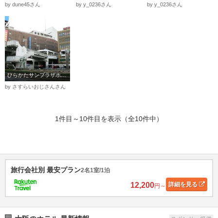
by dune45さん
by y_0236さん
by y_0236さん
ひらかたサンプラザホテル周辺の光景
by さすらいおじさんさん
1件目～10件目を表示（全10件中）
旅行会社別 最安プラン
2名1室/1泊
12,200
詳細
を見る
円～