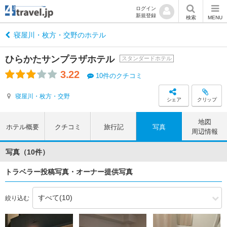
ログイン
新規登録
検索
MENU
寝屋川・枚方・交野のホテル
ひらかたサンプラザホテル
スタンダードホテル
3.22
10件のクチコミ
寝屋川・枚方・交野
シェア
クリップ
地図
ホテル概要
クチコミ
旅行記
写真
周辺情報
写真（10件）
トラベラー投稿写真・オーナー提供写真
絞り込む