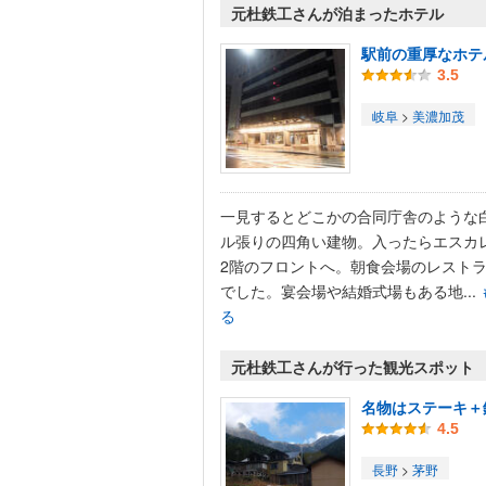
元杜鉄工さんが泊まったホテル
駅前の重厚なホテ
3.5
岐阜
>
美濃加茂
一見するとどこかの合同庁舎のような
ル張りの四角い建物。入ったらエスカ
2階のフロントへ。朝食会場のレストラ
でした。宴会場や結婚式場もある地...
る
元杜鉄工さんが行った観光スポット
名物はステーキ＋
4.5
長野
>
茅野