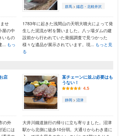
群馬
>
嬬恋・北軽井沢
りませ
1783年に起きた浅間山の天明大噴火によって発
小屋の中
生した泥流が村を襲いました。八ッ場ダムの建
きいもの
設前から行われていた発掘調査で見つかった
..
もっ
様々な遺品が展示されています。現...
もっと見
る
お店
某チェーンに並ぶ必要はも
うない！
4.5
静岡
>
沼津
市の外
大井川鐵道旅行の帰りに立ち寄りました。沼津
付近には
駅から北側に徒歩10分弱。大通りからわき道に