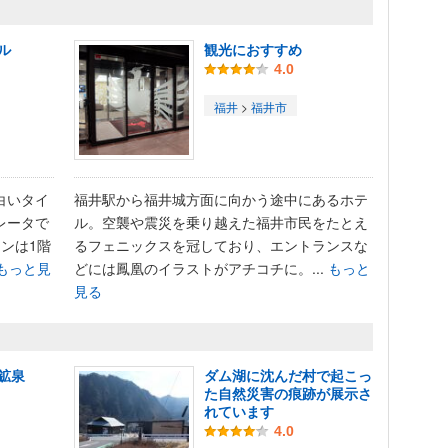
ル
観光におすすめ
4.0
福井
>
福井市
白いタイ
福井駅から福井城方面に向かう途中にあるホテ
レータで
ル。空襲や震災を乗り越えた福井市民をたとえ
ンは1階
るフェニックスを冠しており、エントランスな
もっと見
どには鳳凰のイラストがアチコチに。...
もっと
見る
鉱泉
ダム湖に沈んだ村で起こっ
た自然災害の痕跡が展示さ
れています
4.0