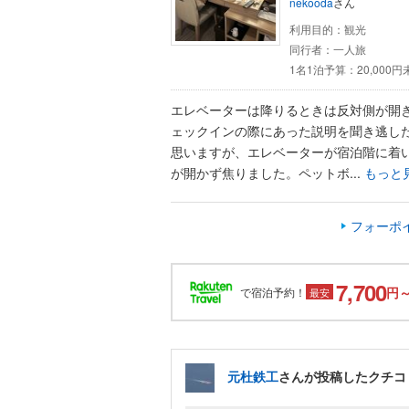
nekooda
さん
利用目的：
観光
同行者：
一人旅
1名1泊予算：
20,000
エレベーターは降りるときは反対側が開
ェックインの際にあった説明を聞き逃し
思いますが、エレベーターが宿泊階に着
が開かず焦りました。ペットボ...
もっと
フォーポイ
7,700
円
で宿泊予約！
最安
元杜鉄工
さんが投稿したクチコ