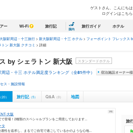
ゲストさん、こんにちは
ログインはこちら
アー
Wi-Fi
旅行記
旅行ガイド
ホテル
国内
大阪駅周辺・十三旅行
>
新大阪駅周辺・十三 ホテル
>
フォーポイント フレックス b
ラトン 新大阪 クチコミ
>
詳細
 by シェラトン 新大阪
スタンダードホテル
駅周辺・十三 ホテル満足度ランキング（全
81
件中）
宿泊施設オーナー様
セス・施設情報
旅行記
Q&A
地図
（20）
（5）
（0）
PR
NT-大阪
で登場！2種類のスペシャルプランをご用意しております...
旅
ータ
適性を追求し、まるでご自宅で過ごしているかのような心地...