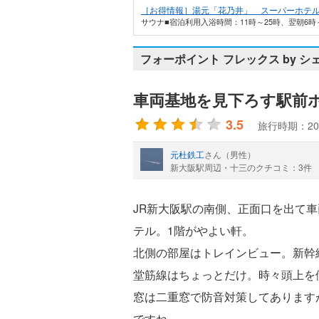
［お得情報］湯元「花乃井」 スーパーホテ
サウナ■宿泊利用入浴時間：11時～25時、翌朝6時～
フォーポイント フレックス by シ
車両基地を見下ろす駅前
3.5
旅行時期：20
元杜鉄工
さん（男性）
新大阪駅周辺・十三のクチコミ：3件
JR新大阪駅の南側、正面口を出て
テル。1階がやよい軒。
北側の部屋はトレインビュー。新幹
堂筋線はちょっとだけ。時々頭上を
窓は二重窓で防音対策してあります
ですね。