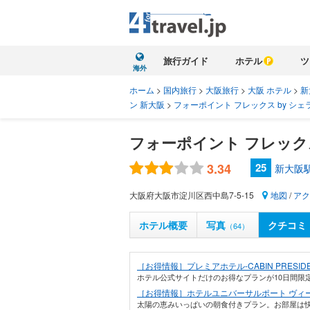
旅行ガイド
ホテル
ツ
海外
ホーム
>
国内旅行
>
大阪旅行
>
大阪 ホテル
>
新
ン 新大阪
>
フォーポイント フレックス by シェ
フォーポイント フレックス
3.34
25
新大阪
大阪府大阪市淀川区西中島7-5-15
地図
/
アク
ホテル概要
写真
クチコミ
（64）
［お得情報］プレミアホテル-CABIN PRESIDE
ホテル公式サイトだけのお得なプランが10日間限定
［お得情報］ホテルユニバーサルポート ヴィ
太陽の恵みいっぱいの朝食付きプラン。お部屋は快