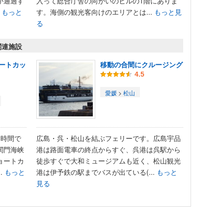
が通過す
入って総合庁舎の向かいのビルの1階にありま
.
もっと
す。海側の観光客向けのエリアとは...
もっと見
る
関連施設
ートカッ
移動の合間にクルージング
4.5
愛媛
>
松山
2時間で
広島・呉・松山を結ぶフェリーです。広島宇品
関門海峡
港は路面電車の終点からすぐ、呉港は呉駅から
ョートカ
徒歩すぐで大和ミュージアムも近く、松山観光
.
もっと
港は伊予鉄の駅までバスが出ている(...
もっと
見る