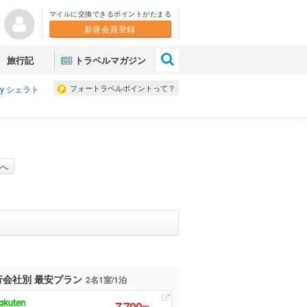
マイルに交換できるポイントがたまる
新規会員登録
×
旅行記
トラベルマガジン
フォートラベルポイントって？
y シェラト
へ
行会社別 最安プラン
2名1室/1泊
7,700