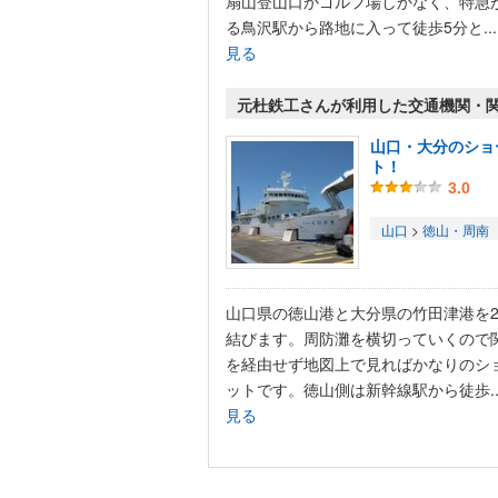
扇山登山口かゴルフ場しかなく、特急
る鳥沢駅から路地に入って徒歩5分と..
見る
元杜鉄工さんが利用した交通機関・
山口・大分のショ
ト！
3.0
山口
>
徳山・周南
山口県の徳山港と大分県の竹田津港を
結びます。周防灘を横切っていくので
を経由せず地図上で見ればかなりのシ
ットです。徳山側は新幹線駅から徒歩..
見る