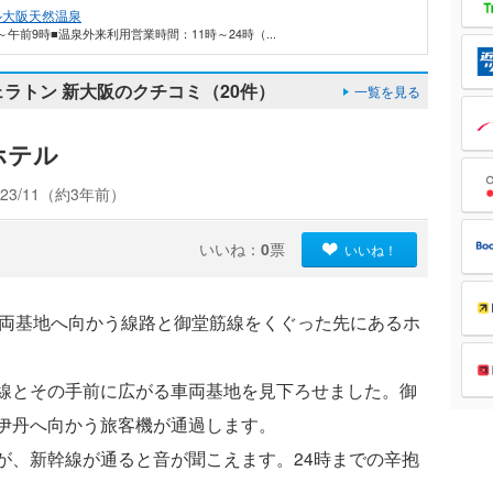
ル大阪天然温泉
午前9時■温泉外来利用営業時間：11時～24時（...
ェラトン 新大阪のクチコミ（20件）
一覧を見る
ホテル
23/11（約3年前）
いいね：
0
票
いいね！
車両基地へ向かう線路と御堂筋線をくぐった先にあるホ
線とその手前に広がる車両基地を見下ろせました。御
伊丹へ向かう旅客機が通過します。
が、新幹線が通ると音が聞こえます。24時までの辛抱