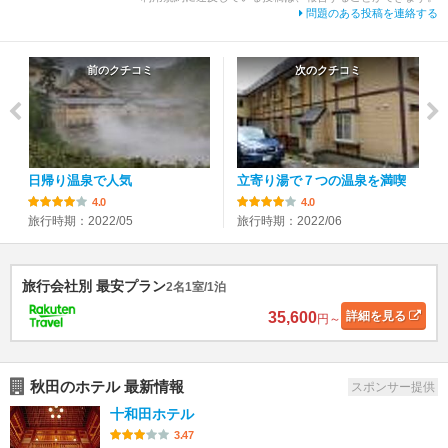
問題のある投稿を連絡する
前のクチコミ
次のクチコミ
日帰り温泉で人気
立寄り湯で７つの温泉を満喫
4.0
4.0
旅行時期：2022/05
旅行時期：2022/06
旅行会社別 最安プラン
2名1室/1泊
35,600
詳細
を見る
円～
秋田のホテル 最新情報
スポンサー提供
十和田ホテル
3.47