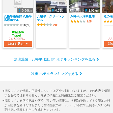
0.54km
0.62km
1.05km
八幡平温泉郷 八幡平
八幡平 グリーンホ
八幡平大沼茶屋湖
蒸の湯
高原ホテル
テル
3.05
評価なし
2.88
24,500
33
円～
詳細
を見る
詳
湯瀬温泉・八幡平(秋田側) ホテルランキングを見る
秋田 ホテルランキングを見る
掲載している情報の正確性については万全を期していますが、その内容を保証
するものではありません。最新の情報は宿泊施設にご確認ください。
掲載している宿泊施設や宿泊プラン等の情報は、各宿泊予約サイトや宿泊施設
から提供を受けた情報または宿泊施設のホームページ等にて公開されている特
定時点の情報をもとに作成したものです。