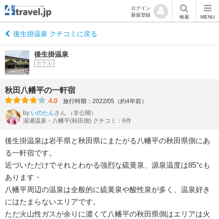
ログイン
新規登録
検索
MENU
後生掛温泉 クチコミに戻る
後生掛温泉
ホテル
秋田八幡平の一軒宿
4.0
旅行時期：2022/05（約4年前）
by
いのたん
さん
（非公開）
湯瀬温泉・八幡平(秋田側) クチコミ：6件
後生掛温泉は岩手県と秋田県にまたがる八幡平の秋田県側にあ
る一軒宿です。
近づいただけでそれとわかる強烈な硫黄泉、源泉温度は85°cも
あります・
八幡平周辺の温泉は全般的に硫黄泉や酸性泉が多く、温泉好き
にはたまらないエリアです。
ただ火山性ガスが余りに濃くて八幡平の秋田県側はエリアは火