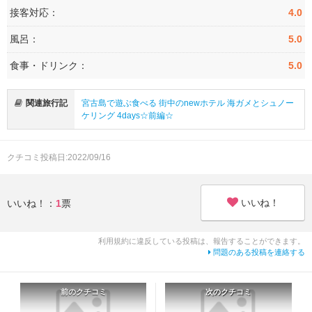
接客対応：
4.0
風呂：
5.0
食事・ドリンク：
5.0
関連旅行記
宮古島で遊ぶ食べる 街中のnewホテル 海ガメとシュノー
ケリング 4days☆前編☆
クチコミ投稿日:2022/09/16
いいね！
いいね！：
1
票
利用規約に違反している投稿は、報告することができます。
問題のある投稿を連絡する
前のクチコミ
次のクチコミ