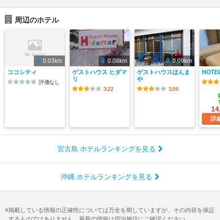
周辺のホテル
0.03km
0.08km
0.09km
ココシティ
ゲストハウス ヒダマ
ゲストハウスほんま
HOTEL
リ
や
評価なし
3.22
3.09
14
詳
宮古島 ホテルランキングを見る
沖縄 ホテルランキングを見る
掲載している情報の正確性については万全を期していますが、その内容を保証
するものではありません。最新の情報は宿泊施設にご確認ください。