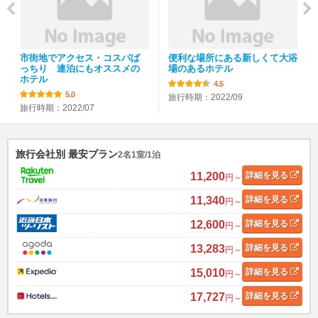
市街地でアクセス・コスパば
便利な場所にある新しくて大浴
っちり 連泊にもオススメの
場のあるホテル
ホテル
4.5
5.0
旅行時期：2022/09
旅行時期：2022/07
旅行会社別 最安プラン
2名1室/1泊
11,200
詳細
を見る
円～
11,340
詳細
を見る
円～
12,600
詳細
を見る
円～
13,283
詳細
を見る
円～
15,010
詳細
を見る
円～
17,727
詳細
を見る
円～