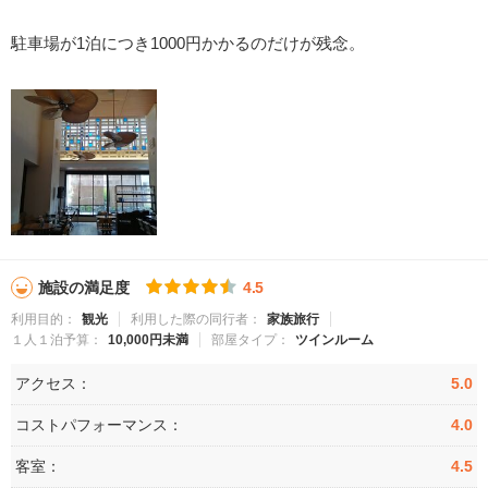
駐車場が1泊につき1000円かかるのだけが残念。
施設の満足度
4.5
利用目的：
観光
利用した際の同行者：
家族旅行
１人１泊予算：
10,000円未満
部屋タイプ：
ツインルーム
アクセス：
5.0
コストパフォーマンス：
4.0
客室：
4.5