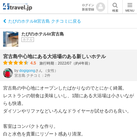
ログイン
新規登録
検索
MENU
たびのホテルlit宮古島 クチコミに戻る
たびのホテルlit宮古島
ホテル
宮古島中心地にある大浴場のある新しいホテル
4.5
旅行時期：2022/07（約4年前）
by
dogigong
さん
（女性）
宮古島 クチコミ：2件
宮古島の中心地にオープンしたばかりなのでとにかく綺麗。
レストランの朝食は美味しいし、1階にある大浴場は小さいなが
らも快適。
ダイソンやリファなどいろんなドライヤーが試せるのも良い。
客室はコンパクトな作り。
白と水色を貴重にリゾート感あり清潔。