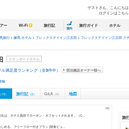
ゲストさん、こんにちは
ログインはこちら
アー
Wi-Fi
旅行記
旅行ガイド
ホテル
国内
馬旅行
>
練馬 ホテル
>
フレックステイイン江古田
>
フレックステイイン江古田 ク
田
スタンダードホテル
テル満足度ランキング（全
3
件中）
宿泊施設オーナー様へ
情報
旅行記
Q&A
地図
（10）
（2）
（0）
PR
出は、ホテル負担でカーボン・オフセットされます。（C...
旅
に愉しめる、フリーフロー付きプラン [朝食ビュ...