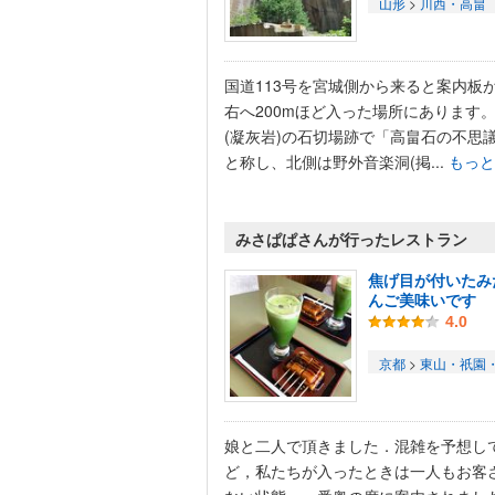
山形
>
川西・高畠
国道113号を宮城側から来ると案内板
右へ200mほど入った場所にあります
(凝灰岩)の石切場跡で「高畠石の不思
と称し、北側は野外音楽洞(掲...
もっと
みさぱぱさんが行ったレストラン
焦げ目が付いたみ
んご美味いです
4.0
京都
>
東山・祇園
娘と二人で頂きました．混雑を予想し
ど，私たちが入ったときは一人もお客