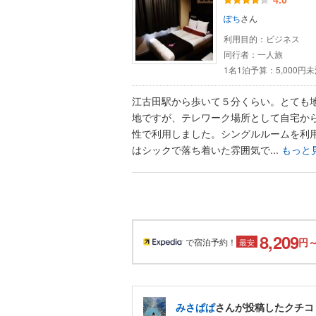
4.0
ぽち
さん
利用目的：
ビジネス
同行者：
一人旅
1名1泊予算：
5,000円
江古田駅から歩いて５分くらい。とても
地ですが、テレワーク場所として自宅か
性で利用しました。シングルルームを利
はシックで落ち着いた雰囲気で...
もっと
8,209
円
で宿泊予約！
最安
みさぱぱ
さんが投稿したクチコ