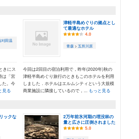
津軽半島めぐりの拠点とし
て最適なホテル
4.0
遠刈田温
青森
>
五所川原
ときにス
今回は2回目の宿泊利用で，昨年(2020年)秋の
時は「宮
津軽半島めぐり旅行のときもこのホテルを利用
した。今
しました．ホテルはエルムシティという大規模
と見る
商業施設に隣接しているので，...
もっと見る
リックな
2万年前氷河期の埋没林の
量と広さに圧倒されました
5.0