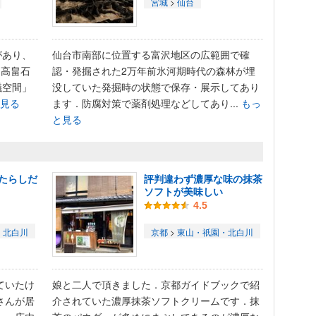
宮城
>
仙台
があり、
仙台市南部に位置する富沢地区の広範囲で確
。高畠石
認・発掘された2万年前氷河期時代の森林が埋
議空間」
没していた発掘時の状態で保存・展示してあり
見る
ます．防腐対策で薬剤処理などしてあり...
もっ
と見る
たらしだ
評判違わず濃厚な味の抹茶
ソフトが美味しい
4.5
・北白川
京都
>
東山・祇園・北白川
ていたけ
娘と二人で頂きました．京都ガイドブックで紹
さんが居
介されていた濃厚抹茶ソフトクリームです．抹