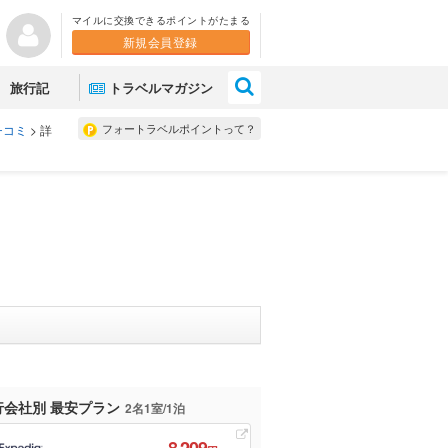
マイルに交換できるポイントがたまる
新規会員登録
×
旅行記
トラベルマガジン
フォートラベルポイントって？
チコミ
>
詳
行会社別 最安プラン
2名1室/1泊
8,209