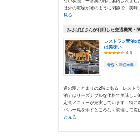
ない状態，一番奥の席に案内されまし
は外の喧噪が嘘のように閑静で，美味..
見る
みさぱぱさんが利用した交通機関・
レストラン竜泊の
は美味い
4.0
青森
>
津軽半島
道の駅こどまりの2階にある「レスト
泊」はリーズナブルな価格で美味しい
定食メニューが充実しています．特に
バル一尾を余すところなく調理して提供.
と見る