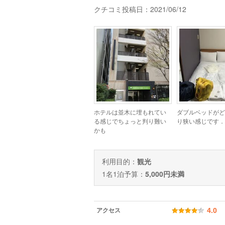
クチコミ投稿日：2021/06/12
ホテルは並木に埋もれてい
ダブルベッドがど
る感じでちょっと判り難い
り狭い感じです．
かも
利用目的：
観光
1名1泊予算：
5,000円未満
アクセス
4.0