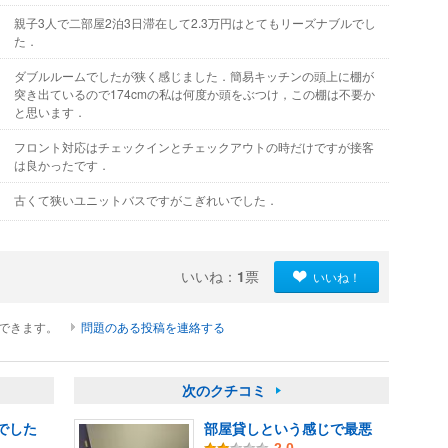
親子3人で二部屋2泊3日滞在して2.3万円はとてもリーズナブルでし
た．
ダブルルームでしたが狭く感じました．簡易キッチンの頭上に棚が
突き出ているので174cmの私は何度か頭をぶつけ，この棚は不要か
と思います．
フロント対応はチェックインとチェックアウトの時だけですが接客
は良かったです．
古くて狭いユニットバスですがこぎれいでした．
いいね：
1
票
いいね！
ができます。
問題のある投稿を連絡する
次のクチコミ
でした
部屋貸しという感じで最悪