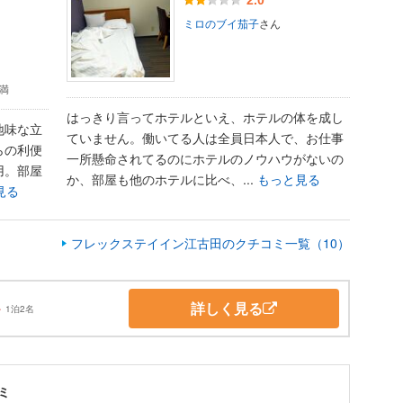
2.0
ミロのブイ茄子
さん
未満
はっきり言ってホテルといえ、ホテルの体を成し
地味な立
ていません。働いてる人は全員日本人で、お仕事
らの利便
一所懸命されてるのにホテルのノウハウがないの
用。部屋
か、部屋も他のホテルに比べ、...
もっと見る
見る
フレックステイイン江古田のクチコミ一覧（10）
詳しく見る
～
1泊2名
ミ