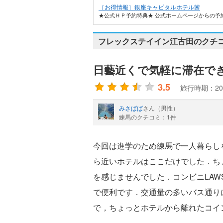
［お得情報］銀座キャピタルホテル茜
★公式ＨＰ予約特典★ 公式ホームページからの予約
フレックステイイン江古田のクチコ
日藝近くで気軽に滞在で
3.5
旅行時期：20
みさぱぱ
さん（男性）
練馬のクチコミ：1件
今回は進学のため練馬で一人暮らし
ら近いホテルはここだけでした．ち
を感じませんでした．コンビニLAW
で便利です．交通量の多いバス通り
で，ちょっとホテルから離れたコイ