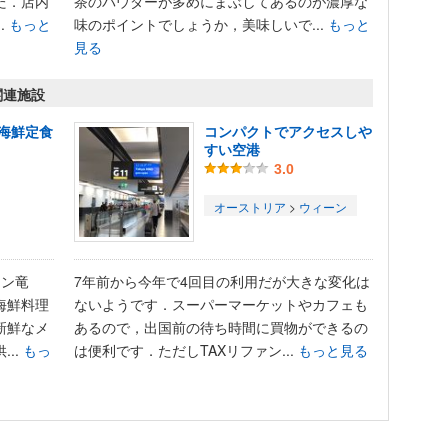
た．店内
茶のパウダーが多めにまぶしてあるのが濃厚な
.
もっと
味のポイントでしょうか，美味しいで...
もっと
見る
関連施設
海鮮定食
コンパクトでアクセスしや
すい空港
3.0
オーストリア
>
ウィーン
ラン竜
7年前から今年で4回目の利用だが大きな変化は
海鮮料理
ないようです．スーパーマーケットやカフェも
新鮮なメ
あるので，出国前の待ち時間に買物ができるの
..
もっ
は便利です．ただしTAXリファン...
もっと見る