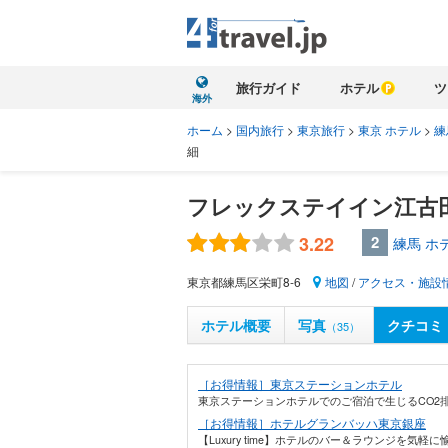
旅行ガイド
ホテル
ツ
海外
ホーム
>
国内旅行
>
東京旅行
>
東京 ホテル
>
練
細
フレックステイイン江古
3.22
2
練馬 ホ
東京都練馬区栄町8-6
地図
/
アクセス・施設
ホテル概要
写真
クチコミ
（35）
［お得情報］東京ステーションホテル
東京ステーションホテルでのご宿泊で生じるCO2排
［お得情報］ホテルグランバッハ東京銀座
【Luxury time】ホテルのバー＆ラウンジを気軽