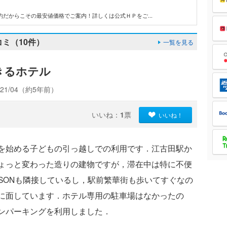
だからこその最安値価格でご案内！詳しくは公式ＨＰをご...
ミ（10件）
一覧を見る
きるホテル
21/04（約5年前）
いいね：
1
票
いいね！
を始める子どもの引っ越しでの利用です．江古田駅か
ょっと変わった造りの建物ですが，滞在中は特に不便
SONも隣接しているし，駅前繁華街も歩いてすぐなの
に面しています．ホテル専用の駐車場はなかったの
ンパーキングを利用しました．