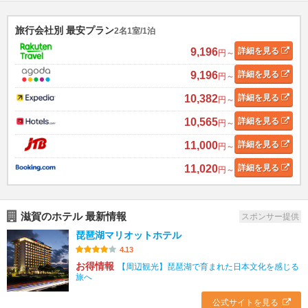
旅行会社別 最安プラン
2名1室/1泊
9,196
詳細
を見る
円～
9,196
詳細
を見る
円～
10,382
詳細
を見る
円～
10,565
詳細
を見る
円～
11,000
詳細
を見る
円～
11,020
詳細
を見る
円～
滋賀のホテル 最新情報
スポンサー提供
琵琶湖マリオットホテル
4.13
お得情報
【周辺観光】琵琶湖で育まれた日本文化を感じる
旅へ
公式サイトを見る