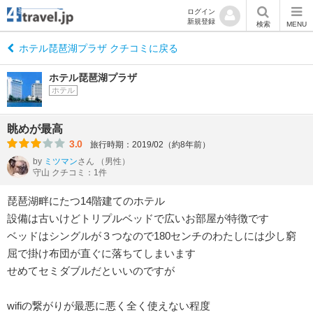
ログイン
新規登録
検索
MENU
ホテル琵琶湖プラザ クチコミに戻る
ホテル琵琶湖プラザ
ホテル
眺めが最高
3.0
旅行時期：2019/02（約8年前）
by
ミツマン
さん
（男性）
守山 クチコミ：1件
琵琶湖畔にたつ14階建てのホテル
設備は古いけどトリプルベッドで広いお部屋が特徴です
ベッドはシングルが３つなので180センチのわたしには少し窮
屈で掛け布団が直ぐに落ちてしまいます
せめてセミダブルだといいのですが
wifiの繋がりが最悪に悪く全く使えない程度