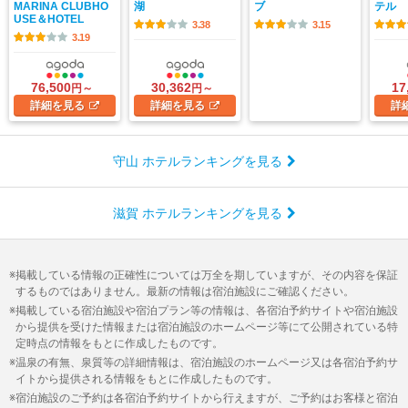
MARINA CLUBHO
湖
ブ
テル
USE＆HOTEL
3.38
3.15
3.19
76,500
30,362
17
円～
円～
詳細
を見る
詳細
を見る
詳
守山 ホテルランキングを見る
滋賀 ホテルランキングを見る
掲載している情報の正確性については万全を期していますが、その内容を保証
するものではありません。最新の情報は宿泊施設にご確認ください。
掲載している宿泊施設や宿泊プラン等の情報は、各宿泊予約サイトや宿泊施設
から提供を受けた情報または宿泊施設のホームページ等にて公開されている特
定時点の情報をもとに作成したものです。
温泉の有無、泉質等の詳細情報は、宿泊施設のホームページ又は各宿泊予約サ
イトから提供される情報をもとに作成したものです。
宿泊施設のご予約は各宿泊予約サイトから行えますが、ご予約はお客様と宿泊