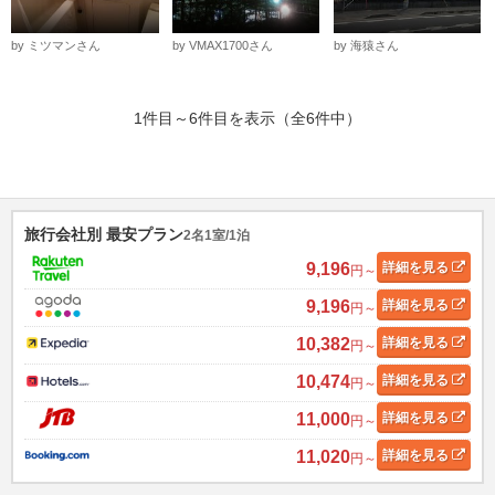
by ミツマンさん
by VMAX1700さん
by 海猿さん
1件目～6件目を表示（全6件中）
旅行会社別 最安プラン
2名1室/1泊
9,196
詳細
を見る
円～
9,196
詳細
を見る
円～
10,382
詳細
を見る
円～
10,474
詳細
を見る
円～
11,000
詳細
を見る
円～
11,020
詳細
を見る
円～