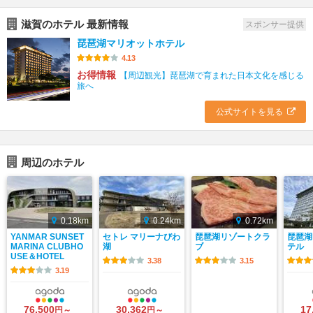
滋賀のホテル 最新情報
スポンサー提供
琵琶湖マリオットホテル
4.13
お得情報
【周辺観光】琵琶湖で育まれた日本文化を感じる
旅へ
公式サイトを見る
周辺のホテル
0.18km
0.24km
0.72km
YANMAR SUNSET
セトレ マリーナびわ
琵琶湖リゾートクラ
琵琶湖
MARINA CLUBHO
湖
ブ
テル
USE＆HOTEL
3.38
3.15
3.19
76,500
30,362
17
円～
円～