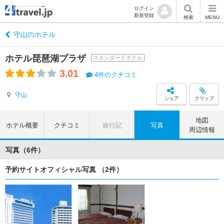
ログイン
新規登録
検索
MENU
守山のホテル
ホテル琵琶湖プラザ
スタンダードホテル
3.01
4件のクチコミ
守山
シェア
クリップ
地図
ホテル概要
クチコミ
旅行記
写真
周辺情報
写真（6件）
予約サイトオフィシャル写真 （2件）