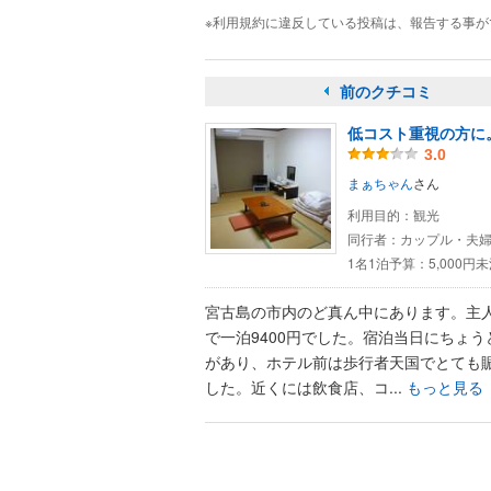
※利用規約に違反している投稿は、報告する事
前のクチコミ
低コスト重視の方に
3.0
まぁちゃん
さん
利用目的：
観光
同行者：
カップル・夫
1名1泊予算：
5,000円
宮古島の市内のど真ん中にあります。主
で一泊9400円でした。宿泊当日にちょう
があり、ホテル前は歩行者天国でとても
した。近くには飲食店、コ...
もっと見る