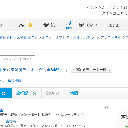
ゲストさん、こんにちは
ログインはこちら
アー
Wi-Fi
旅行記
旅行ガイド
ホテル
国内
古島旅行
>
宮古島 ホテル
>
ホテル オアシティ共和
>
ホテル オアシティ共和 ク
スタンダードホテル
 ホテル満足度ランキング（全
348
件中）
宿泊施設オーナー様へ
セス・施設情報
旅行記
Q&A
地図
（23）
（15）
（0）
PR
縄
★】2連泊でバナナボート1回無料！さらにプールサイド...
旅
ト 宮古島
える白亜の空間で、特別なひと時をお過ごしください。伊良...