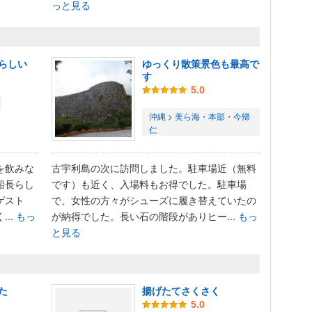
っと見る
らしい
ゆっくり散策景色も最高で
す
5.0
沖縄
>
美ら海・本部・今帰
仁
を飲みな
古宇利島の次に訪問しました。駐車場近（無料
船長らし
です）も近く、入場料もお得でした。駐車場
ゲスト
で、女性の方々がシューズに履き替えていたの
..
もっ
が納得でした。長い石の階段がありヒー...
もっ
と見る
た
揚げたてさくさく
5.0