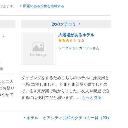
ができます。
問題のある投稿を連絡する
次のクチコミ
。。
大浴場があるホテル
3.5
シークレットガーデン
さん
婦
未満
ダイビングをするためこちらのホテルに妹夫婦と
人と二人
一所に3泊しました。たまたま部屋が隣でしたの
どお祭り
で、往き来が楽で助かりました。友人や親戚で泊
賑やかで
まるには便利てだと思います。...
もっと見る
ホテル オアシティ共和のクチコミ一覧（23）