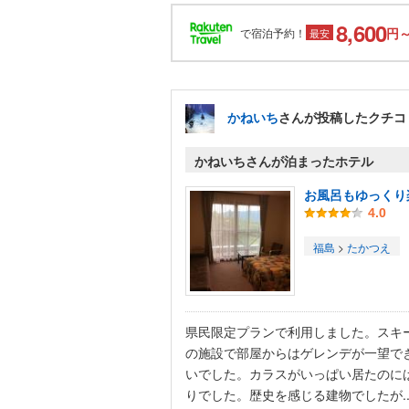
8,600
円
で宿泊予約！
最安
かねいち
さんが投稿したクチコ
かねいちさんが泊まったホテル
お風呂もゆっくり
4.0
福島
>
たかつえ
県民限定プランで利用しました。スキ
の施設で部屋からはゲレンデが一望で
いでした。カラスがいっぱい居たのに
りでした。歴史を感じる建物でしたが..