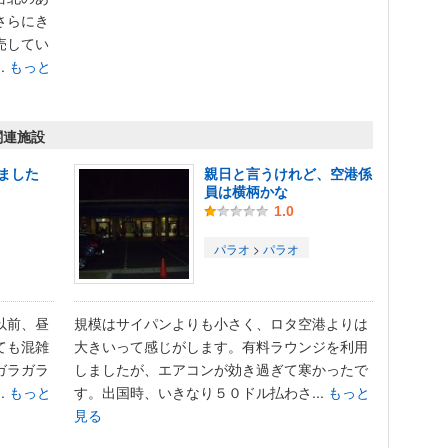
さらにき
売してい
.
もっと
関連施設
ました
親日と言うけれど、空港係
員は横柄かな
1.0
パラオ
>
パラオ
以前、昼
規模はサイパンよりも小さく、ロタ空港よりは
ても混雑
大きいって感じがします。有料ラウンジを利用
ガラガラ
しましたが、エアコンが効き過ぎて寒かったで
.
もっと
す。出国時、いきなり５０ドル払わさ...
もっと
見る