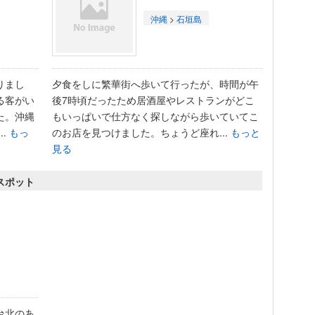
沖縄
>
石垣島
りまし
夕食をしに繁華街へ歩いて行ったが、時間が午
る客がい
後7時頃だったため居酒屋やレストランがどこ
た。沖縄
もいっぱいで仕方なく探しながら歩いていてこ
..
もっ
のお店を見つけました。ちょうど座れ...
もっと
見る
スポット
台北のあ