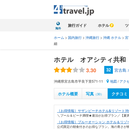
旅行ガイド
ホテル
ツ
海外
ホーム
>
国内旅行
>
沖縄旅行
>
沖縄 ホテル
>
宮
細
ホテル オアシティ共和
3.30
32
宮古島
沖縄県宮古島市平良下里571-11
地図
/
アク
ホテル概要
写真
クチコミ
（30）
［お得情報］サザンビーチホテル&リゾート沖
＼プール＆ビーチ満喫★連泊がお得プラン／【夏満喫
［お得情報］ブルーオーシャン ホテル＆リゾー
公式限定の朝食付きのお得なプラン。海の青さが映