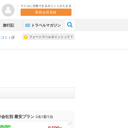
マイルに交換できるポイントがたまる
新規会員登録
×
旅行記
トラベルマガジン
フォートラベルポイントって？
チコミ
>
詳
行会社別 最安プラン
2名1室/1泊
8,600