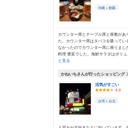
沖縄
>
那覇
カウンター席とテーブル席と座敷があ
た。カウンター席はタバコを吸ってい
なかったのでカウンター席に座りまし
料理 豊富でした。海鮮サラダはボリュ.
と見る
かねいちさんが行ったショッピング 
活気がすごい
4.0
台湾
>
台北
人混みが大好きな人に向いています。