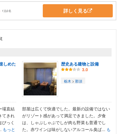
詳しく見る
～
1泊2名
ミ
楽しめた
歴史ある建物と設備
3.0
栃木
>
那須
ー場直結
部屋は広くて快適でした。最新の設備ではない
きてきれ
がリゾート感があって満足できました。夕食
はびっく
は、しゃぶしゃぶでしが肉も野菜も普通でし
.
もっと
た。赤ワインは味がしないアルコール臭ば...
も