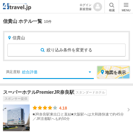
ログイン
新規登録
検索
MENU
信貴山 ホテル一覧
10件
信貴山
絞り込み条件を変更する
絞
エ
総合評価
満足度順
地図
を表示
り
リ
込
ア
スーパーホテルPremierJR奈良駅
スタンダードホテル
み
を
スポンサー提供
条
選
件
択
4.18
■JR奈良駅東出口と直結■大阪駅へは大和路快速で約45分
／JR京都駅へも約50分
宿
北
泊
海
地