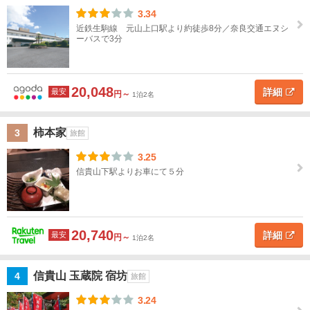
ル
3.34
滋
名
賀
近鉄生駒線 元山上口駅より約徒歩8分／奈良交通エヌシ
ーバスで3分
京
都
地図
を表示
20,048
詳細
最安
こ
円～
1泊2名
の
大
条
阪
件
柿本家
3
旅館
で
探
兵
3.25
す
庫
信貴山下駅よりお車にて５分
奈
良
20,740
詳細
最安
円～
1泊2名
奈
良
す
信貴山 玉蔵院 宿坊
4
旅館
べ
3.24
て