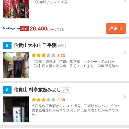
JR王寺駅より車で10分
奈
良
市
26,400
詳細
最安
円～
1泊2名
生
駒・
信貴山大本山 千手院
5
民宿
法隆
寺
3.23
【電車】奈良線 信貫山駅下車 タクシーにて約30分
【車】西名阪自動車道 香芝Ｉ．Ｃより、国道25号線へ
生
駒・
法隆
寺す
信貴山 料亭旅館みよし
6
旅館
べて
3.08
生
大和路線王寺駅からバスで15分、三郷駅からバスで10分。
西名阪香芝ICから車で20分、第二阪奈壱分ICから車で20
駒・
分。
宝山
寺