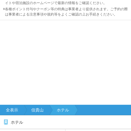
イトや宿泊施設のホームページで最新の情報をご確認ください。
国
各種ポイント付与やクーポン等の特典は事業者より提供されます。ご予約の際
は事業者による注意事項や規約等をよくご確認の上お手続きください。
九
州
沖
縄
閉じる
全表示
信貴山
ホテル
ホテル