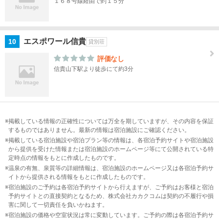
１６８号線経由で約１５分
葛城
吉野
山・
エスポワール信貴
10
貸別荘
五条
評価なし
十津
信貴山下駅より徒歩にて約3分
川・
洞
川・
大台
ケ原
掲載している情報の正確性については万全を期していますが、その内容を保証
するものではありません。最新の情報は宿泊施設にご確認ください。
掲載している宿泊施設や宿泊プラン等の情報は、各宿泊予約サイトや宿泊施設
和
から提供を受けた情報または宿泊施設のホームページ等にて公開されている特
歌
定時点の情報をもとに作成したものです。
山
温泉の有無、泉質等の詳細情報は、宿泊施設のホームページ又は各宿泊予約サ
イトから提供される情報をもとに作成したものです。
中
宿泊施設のご予約は各宿泊予約サイトから行えますが、ご予約はお客様と宿泊
国
予約サイトとの直接契約となるため、株式会社カカクコムは契約の不履行や損
害に関して一切責任を負いかねます。
宿泊施設の価格や空室状況は常に変動しています。ご予約の際は各宿泊予約サ
四