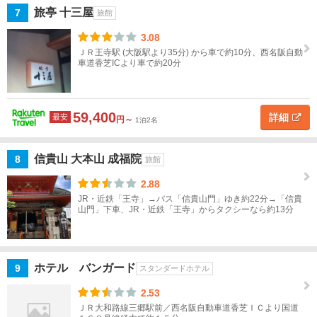
旅亭 十三屋
7
旅館
信
貴
3.08
山
ＪＲ王寺駅 (大阪駅より35分) から車で約10分、西名阪自動
車道香芝ICより車で約20分
斑
鳩・
法隆
59,400
詳細
最安
円～
1泊2名
寺周
辺
信貴山 大本山 成福院
8
旅館
天
2.88
理・
JR・近鉄「王寺」→バス「信貴山門」ゆき約22分→「信貴
桜
山門」下車、JR・近鉄「王寺」からタクシーなら約13分
井・
三輪
橿
ホテル バンガード
9
スタンダードホテル
原・
飛
2.53
鳥・
ＪＲ大和路線三郷駅前／西名阪自動車道香芝ＩＣより国道