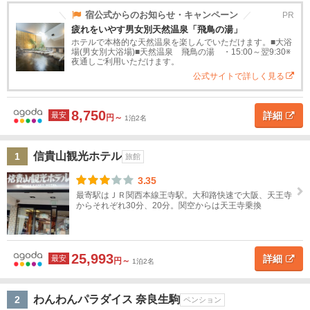
道
宿公式からのお知らせ・キャンペーン
PR
信
貴
疲れをいやす男女別天然温泉「飛鳥の湯」
東
山
ホテルで本格的な天然温泉を楽しんでいただけます。■大浴
北
場(男女別大浴場)■天然温泉 飛鳥の湯 ・15:00～翌9:30※
夜通しご利用いただけます。
ホ
公式サイトで詳しく見る
関
テ
ル
東
タ
8,750
イ
詳細
最安
円～
1泊2名
甲
プ
信
ス
高
旅
高
ペ
民
貸
越
信貴山観光ホテル
1
旅館
タ
級
館
級
ン
宿
別
ン
ホ
旅
シ
荘
3.35
北
ダ
テ
館
ョ
最寄駅はＪＲ関西本線王寺駅。大和路快速で大阪、天王寺
陸
ー
ル
ン
からそれぞれ30分、20分。関空からは天王寺乗換
ド
東
ホ
海
テ
25,993
詳細
最安
ル
円～
1泊2名
近
ホ
畿
わんわんパラダイス 奈良生駒
2
ペンション
テ