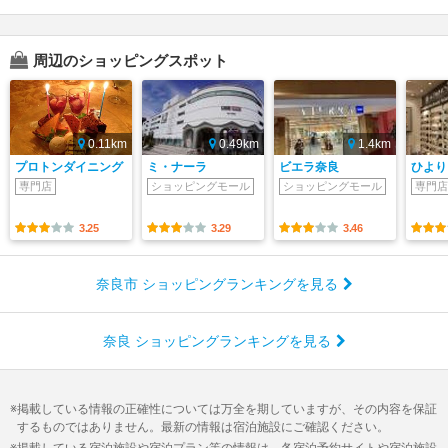
周辺のショッピングスポット
0.11km
0.49km
1.4km
プロトンダイニング
ミ・ナーラ
ビエラ奈良
ひより
専門店
ショッピングモール
ショッピングモール
専門店
3.25
3.29
3.46
奈良市 ショッピングランキングを見る
奈良 ショッピングランキングを見る
掲載している情報の正確性については万全を期していますが、その内容を保証
するものではありません。最新の情報は宿泊施設にご確認ください。
掲載している宿泊施設や宿泊プラン等の情報は、各宿泊予約サイトや宿泊施設