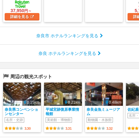
37,950
5
円～
詳細
を見る
詳
奈良市 ホテルランキングを見る
奈良 ホテルランキングを見る
周辺の観光スポット
0.15km
0.21km
0.48km
奈良県コンベンショ
平城宮跡復原事業情
奈良金魚ミュージア
佐紀盾
ンセンター
報館
ム
名所・
名所・史跡
美術館・博物館
動物園・水族館
3.30
3.31
3.32