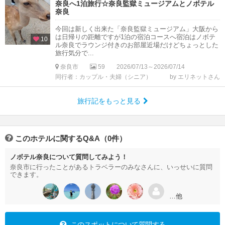
奈良へ1泊旅行☆奈良監獄ミュージアムとノボテル
奈良
今回は新しく出来た「奈良監獄ミュージアム」大阪から
は日帰りの距離ですが1泊の宿泊コースへ宿泊はノボテ
10
ル奈良でラウンジ付きのお部屋近場だけどちょっとした
旅行気分で...
奈良市
59
2026/07/13～2026/07/14
同行者：カップル・夫婦（シニア）
by エリネットさん
旅行記をもっと見る
このホテルに関するQ&A（0件）
ノボテル奈良について質問してみよう！
奈良市に行ったことがあるトラベラーのみなさんに、いっせいに質問
できます。
…他
このスポットについて質問する