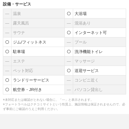
設備・サービス
―
温泉
大浴場
―
露天風呂
―
混浴あり
―
サウナ
インターネット可
ジム/フィットネス
―
プール
駐車場
洗浄機能トイレ
―
エステ
―
マッサージ
―
ペット対応
送迎サービス
ランドリーサービス
―
コンビニ近く
航空券・JR付き
―
パソコン貸出し
※未対応または確認がとれない場合に、「―」と表示されます。
※フォートラベルはクチコミサイトという性質上、施設情報は保証されませんので、必
ず事前にご確認のうえご利用ください。