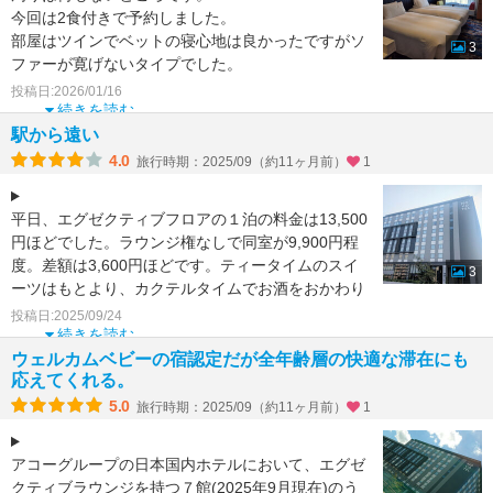
今回は2食付きで予約しました。
部屋はツインでベットの寝心地は良かったですがソ
3
ファーが寛げないタイプでした。
2人なのに椅子も1脚でした。
投稿日:2026/01/16
大浴場があり期待しました
続きを読む
駅から遠い
4.0
旅行時期：2025/09（約11ヶ月前）
1
平日、エグゼクティブフロアの１泊の料金は13,500
円ほどでした。ラウンジ権なしで同室が9,900円程
度。差額は3,600円ほどです。ティータイムのスイ
3
ーツはもとより、カクテルタイムでお酒をおかわり
す
投稿日:2025/09/24
続きを読む
ウェルカムベビーの宿認定だが全年齢層の快適な滞在にも
応えてくれる。
5.0
旅行時期：2025/09（約11ヶ月前）
1
アコーグループの日本国内ホテルにおいて、エグゼ
クティブラウンジを持つ７館(2025年9月現在)のう