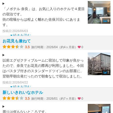
「ノボテル 奈良」は、お気に入りのホテルで４度目
の宿泊です。
街の喧噪からは程よく離れた佐保川沿いにありま
9
す。
ソーシャルラウンジ、奈良の伝統的なモチーフ「七
投稿日:2026/06/03
宝柄」の行灯が素晴らしい。
続きを読む
ラウンジ
お花見も兼ねて
3.5
旅行時期：2026/04（約4ヶ月前）
0
以前エグゼクティブルームに宿泊して印象が良かっ
たので、奈良でお花見の際再び利用しました。今回
はバスタブ付きのスタンダードツインのお部屋に、
2
翌朝早朝出発だったので朝食なしで宿泊しました。
大和西大寺駅から
投稿日:2026/04/22
続きを読む
新しいきれいなホテル
3.5
旅行時期：2026/01（約7ヶ月前）
0
周りは何もないところです。