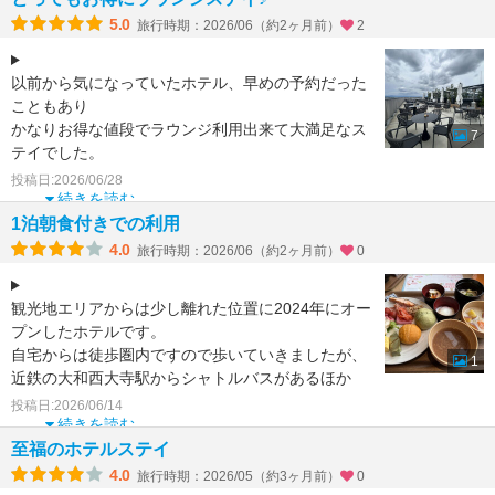
5.0
旅行時期：2026/06（約2ヶ月前）
2
以前から気になっていたホテル、早めの予約だった
こともあり
かなりお得な値段でラウンジ利用出来て大満足なス
7
テイでした。
大和西大寺駅からはノボテル奈良のシャトルバスが
投稿日:2026/06/28
出ており、
続きを読む
すぐそばにあるＪＷ
1泊朝食付きでの利用
4.0
旅行時期：2026/06（約2ヶ月前）
0
観光地エリアからは少し離れた位置に2024年にオー
プンしたホテルです。
自宅からは徒歩圏内ですので歩いていきましたが、
1
近鉄の大和西大寺駅からシャトルバスがあるほか
近鉄やJR奈良駅方面に運行する隣
投稿日:2026/06/14
続きを読む
至福のホテルステイ
4.0
旅行時期：2026/05（約3ヶ月前）
0