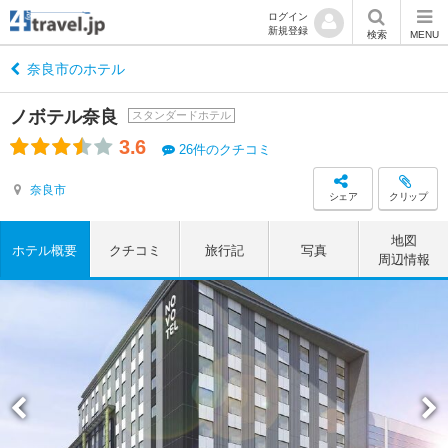
ログイン
新規登録
検索
MENU
奈良市のホテル
ノボテル奈良
スタンダードホテル
3.6
26件のクチコミ
奈良市
シェア
クリップ
地図
ホテル概要
クチコミ
旅行記
写真
周辺情報