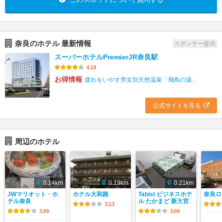
奈良のホテル 最新情報
スポンサー提供
スーパーホテルPremierJR奈良駅
4.18
お得情報
疲れをいやす男女別天然温泉「飛鳥の湯」
公式サイトを見る
周辺のホテル
0.14km
0.19km
0.21km
JWマリオット・ホ
ホテル大和路
Tabist ビジネスホテ
奈良ロ
テル奈良
ル たかまど 新大宮
3.13
3.99
3.09