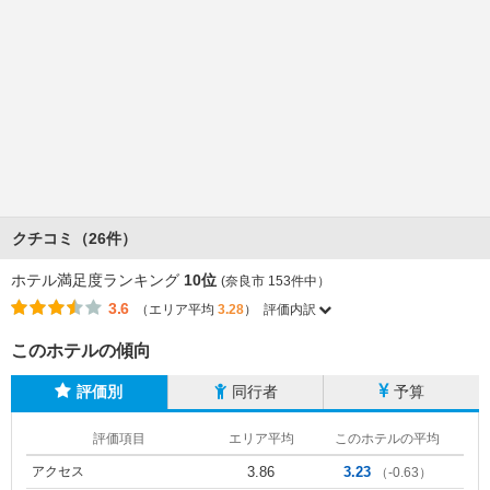
クチコミ（26件）
ホテル満足度ランキング
10位
(奈良市 153件中）
3.6
（エリア平均
3.28
）
評価内訳
このホテルの傾向
評価別
同行者
予算
評価項目
エリア平均
このホテルの平均
アクセス
3.86
3.23
（-0.63）