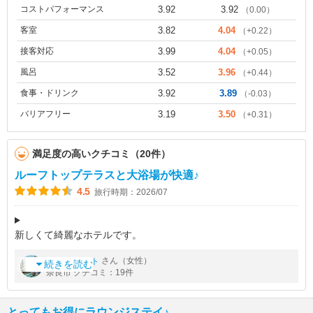
コストパフォーマンス
3.92
3.92
（0.00）
客室
3.82
4.04
（+0.22）
接客対応
3.99
4.04
（+0.05）
風呂
3.52
3.96
（+0.44）
食事・ドリンク
3.92
3.89
（-0.03）
バリアフリー
3.19
3.50
（+0.31）
満足度の高いクチコミ（20件）
ルーフトップテラスと大浴場が快適♪
4.5
旅行時期：2026/07
新しくて綺麗なホテルです。
駅からは少し距離がありますが車だったので不便は感じませんで
by
さん（女性）
エリネット
した。
続きを読む
奈良市 クチコミ：19件
シャトルバスもあり翌日チェックアウト後に観光するのに利用さ
せていただきました。
行先によっては隣のJ
とってもお得にラウンジステイ♪