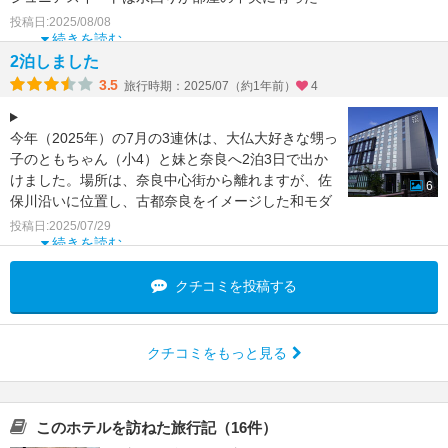
り、ベッドルームにソファと照明
投稿日:2025/08/08
続きを読む
2泊しました
3.5
旅行時期：2025/07（約1年前）
4
今年（2025年）の7月の3連休は、大仏大好きな甥っ
子のともちゃん（小4）と妹と奈良へ2泊3日で出か
けました。場所は、奈良中心街から離れますが、佐
6
保川沿いに位置し、古都奈良をイメージした和モダ
ンなデザ
投稿日:2025/07/29
続きを読む
クチコミを投稿する
クチコミをもっと見る
このホテルを訪ねた旅行記（16件）