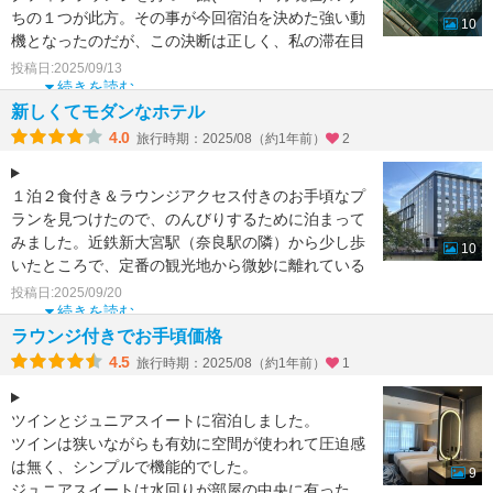
ちの１つが此方。その事が今回宿泊を決めた強い動
10
機となったのだが、この決断は正しく、私の滞在目
的にピッタ
投稿日:2025/09/13
続きを読む
新しくてモダンなホテル
4.0
旅行時期：2025/08（約1年前）
2
１泊２食付き＆ラウンジアクセス付きのお手頃なプ
ランを見つけたので、のんびりするために泊まって
みました。近鉄新大宮駅（奈良駅の隣）から少し歩
10
いたところで、定番の観光地から微妙に離れている
分、落ち着いた環
投稿日:2025/09/20
続きを読む
ラウンジ付きでお手頃価格
4.5
旅行時期：2025/08（約1年前）
1
ツインとジュニアスイートに宿泊しました。
ツインは狭いながらも有効に空間が使われて圧迫感
は無く、シンプルで機能的でした。
9
ジュニアスイートは水回りが部屋の中央に有った