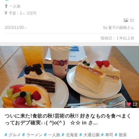
一人旅
予算：1～ 3万円
62
2023/11/30～
by 夏子の探検さん
投稿日：１年以上前
12
ついに来た!食欲の秋!芸術の秋!! 好きなものを食べまく
っておデブ確実↓↓( ^)o(^ ) ☆☆ in さ...
#
グルメ
#
ラーメン
#
一人旅
#
北海道
#
大通公園
#
寿司
#
散策