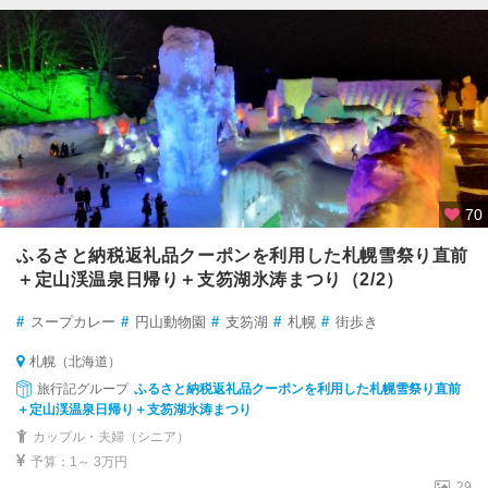
70
ふるさと納税返礼品クーポンを利用した札幌雪祭り直前
＋定山渓温泉日帰り＋支笏湖氷涛まつり（2/2）
#
スープカレー
#
円山動物園
#
支笏湖
#
札幌
#
街歩き
札幌（北海道）
旅行記グループ
ふるさと納税返礼品クーポンを利用した札幌雪祭り直前
＋定山渓温泉日帰り＋支笏湖氷涛まつり
カップル・夫婦（シニア）
予算：1～ 3万円
29