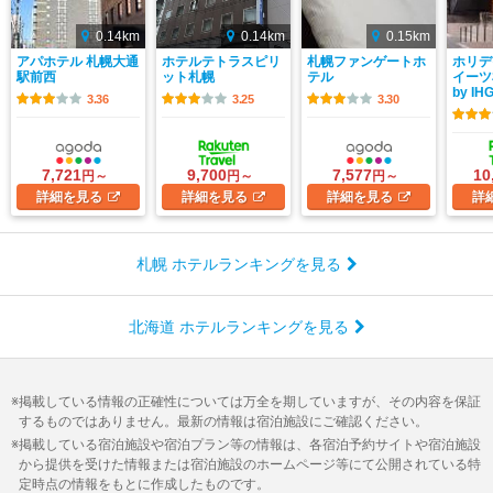
0.14km
0.14km
0.15km
アパホテル 札幌大通
ホテルテトラスピリ
札幌ファンゲートホ
ホリデ
駅前西
ット札幌
テル
イーツ
by IH
3.36
3.25
3.30
7,721
9,700
7,577
10
円～
円～
円～
詳細
を見る
詳細
を見る
詳細
を見る
詳
札幌 ホテルランキングを見る
北海道 ホテルランキングを見る
掲載している情報の正確性については万全を期していますが、その内容を保証
するものではありません。最新の情報は宿泊施設にご確認ください。
掲載している宿泊施設や宿泊プラン等の情報は、各宿泊予約サイトや宿泊施設
から提供を受けた情報または宿泊施設のホームページ等にて公開されている特
定時点の情報をもとに作成したものです。