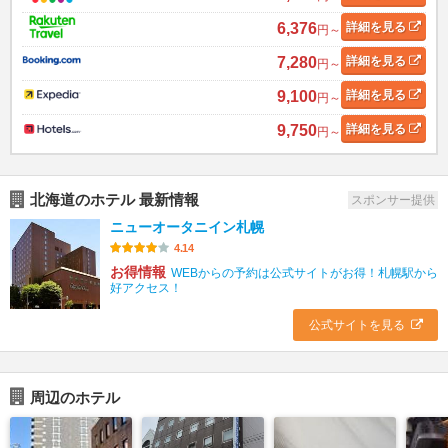
6,376
詳細
を見る
円～
7,280
詳細
を見る
円～
9,100
詳細
を見る
円～
9,750
詳細
を見る
円～
北海道のホテル 最新情報
スポンサー提供
ニューオータニイン札幌
4.14
お得情報
WEBからの予約は公式サイトがお得！札幌駅から
好アクセス！
公式サイトを見る
周辺のホテル