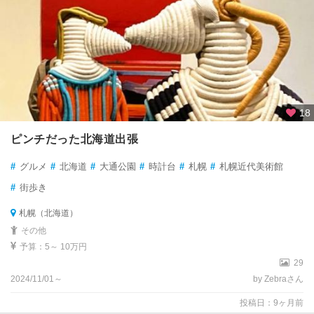
18
ピンチだった北海道出張
#
グルメ
#
北海道
#
大通公園
#
時計台
#
札幌
#
札幌近代美術館
#
街歩き
札幌（北海道）
その他
予算：5～ 10万円
29
2024/11/01～
by Zebraさん
投稿日：9ヶ月前