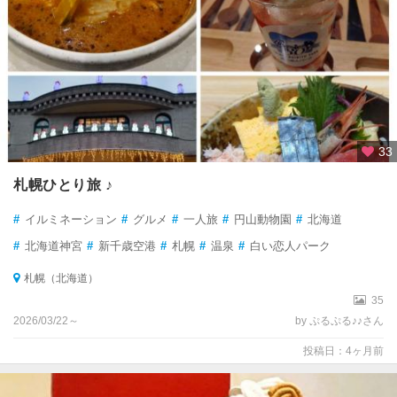
33
札幌ひとり旅 ♪
#
イルミネーション
#
グルメ
#
一人旅
#
円山動物園
#
北海道
#
北海道神宮
#
新千歳空港
#
札幌
#
温泉
#
白い恋人パーク
札幌（北海道）
35
2026/03/22～
by ぷるぷる♪♪さん
投稿日：4ヶ月前