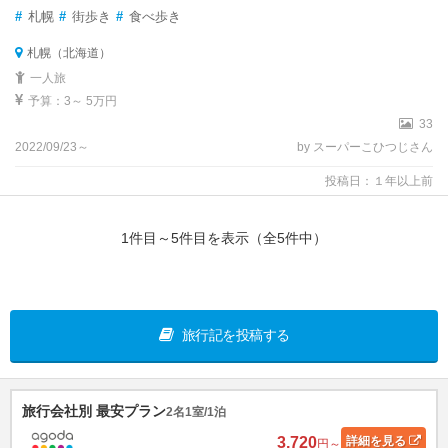
#
札幌
#
街歩き
#
食べ歩き
札幌（北海道）
一人旅
予算：3～ 5万円
33
2022/09/23～
by スーパーこひつじさん
投稿日：１年以上前
1件目～5件目を表示（全5件中）
旅行記を投稿する
旅行会社別 最安プラン
2名1室/1泊
3,720
詳細
を見る
円～