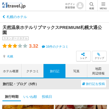
ログイン
新規登録
検索
MENU
札幌のホテル
天然温泉ホテルリブマックスPREMIUM札幌大通公
園
スタンダードホテル
3.32
16件のクチコミ
札幌
シェア
クリップ
地図
ホテル概要
クチコミ
旅行記
写真
周辺情報
旅行記・ブログ（5件）
旅行記を投稿
旅行時期
いいね順
投稿日