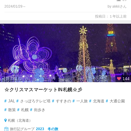
2024/01/29～
by akkiiさん
投稿日：１年以上前
144
☆クリスマスマーケットIN札幌☆彡
#
JAL
#
さっぽろテレビ塔
#
すすきの
#
一人旅
#
北海道
#
大通公園
#
散策
#
札幌
#
街歩き
札幌（北海道）
旅行記グループ
2023 冬の旅