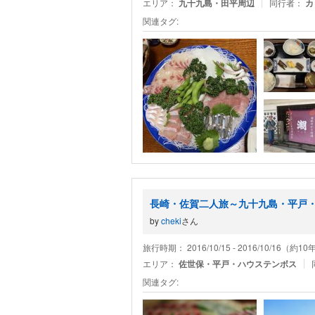
エリア：
九十九島・田平周辺
同行者：
カ
関連タグ:
長崎・佐賀二人旅～九十九島・平戸・佐
by
cheki
さん
旅行時期： 2016/10/15 - 2016/10/16（約1
エリア：
佐世保・平戸・ハウステンボス
関連タグ: