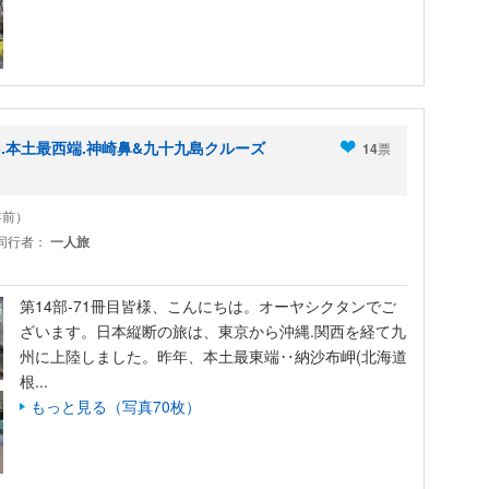
.本土最西端.神崎鼻&九十九島クルーズ
14
票
1年前）
同行者：
一人旅
第14部-71冊目皆様、こんにちは。オーヤシクタンでご
ざいます。日本縦断の旅は、東京から沖縄.関西を経て九
州に上陸しました。昨年、本土最東端‥納沙布岬(北海道
根...
もっと見る（写真70枚）