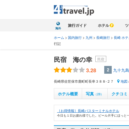
旅行ガイド
ホテル
ツ
海外
ホーム
>
国内旅行
>
九州
>
長崎旅行
>
長崎 ホテ
行記
民宿 海の幸
民宿
3.28
2
九十九島
長崎県佐世保市鹿町町長串３８８-２７
地図
ホテル概要
写真
クチコミ
（28）
［お得情報］長崎バスターミナルホテル
今日も１日お疲れ様でした。ビール片手にほっと一息