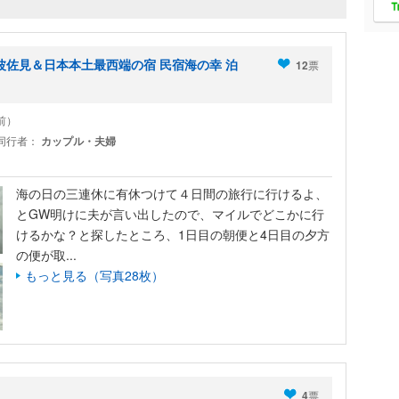
波佐見＆日本本土最西端の宿 民宿海の幸 泊
12
票
年前）
同行者：
カップル・夫婦
海の日の三連休に有休つけて４日間の旅行に行けるよ、
とGW明けに夫が言い出したので、マイルでどこかに行
けるかな？と探したところ、1日目の朝便と4日目の夕方
の便が取...
もっと見る（写真28枚）
4
票