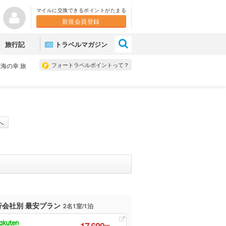
マイルに交換できるポイントがたまる
新規会員登録
×
旅行記
トラベルマガジン
フォートラベルポイントって？
海の幸 旅
へ
行会社別 最安プラン
2名1室/1泊
17,600