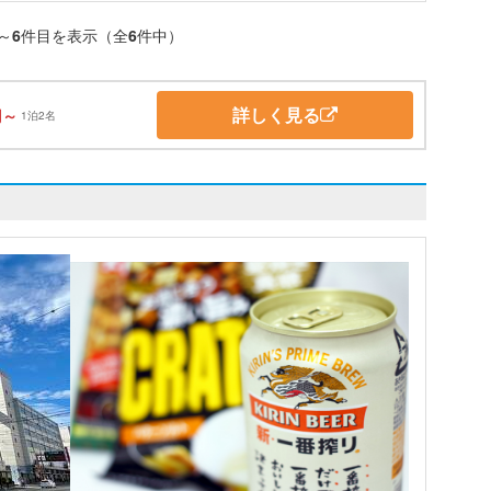
～
6
件目を表示（全
6
件中）
詳しく見る
円～
1泊2名