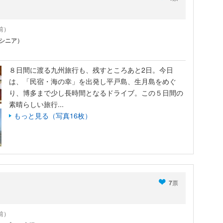
年前）
シニア）
８日間に渡る九州旅行も、残すところあと2日。今日
は、「民宿・海の幸」を出発し平戸島、生月島をめぐ
り、博多まで少し長時間となるドライブ。この５日間の
素晴らしい旅行...
もっと見る（写真16枚）
7
票
年前）