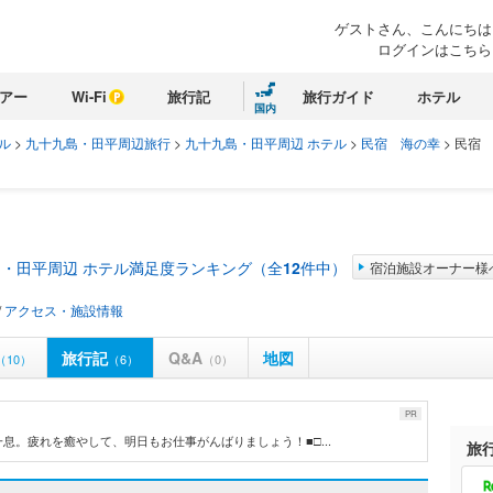
ゲストさん、こんにちは
ログインはこちら
アー
Wi-Fi
旅行記
旅行ガイド
ホテル
国内
ル
>
九十九島・田平周辺旅行
>
九十九島・田平周辺 ホテル
>
民宿 海の幸
>
民宿 
・田平周辺 ホテル満足度ランキング（全
12
件中）
宿泊施設オーナー様
/
アクセス・施設情報
旅行記
Q&A
地図
（10）
（6）
（0）
PR
。疲れを癒やして、明日もお仕事がんばりましょう！■□...
旅