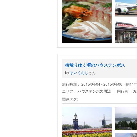
桜散りゆく頃のハウステンボス
by
まいくおじ
さん
旅行時期： 2015/04/04 - 2015/04/06（約1
エリア：
ハウステンボス周辺
同行者：
カ
関連タグ: