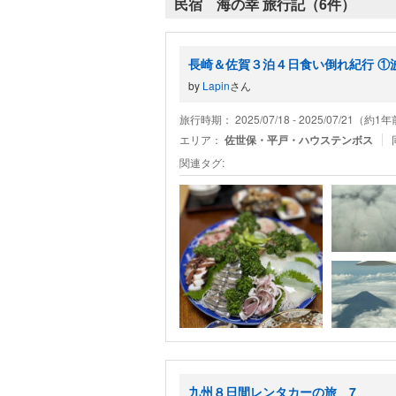
民宿 海の幸 旅行記（6件）
長崎＆佐賀３泊４日食い倒れ紀行 ①
by
Lapin
さん
旅行時期： 2025/07/18 - 2025/07/21（約1
エリア：
佐世保・平戸・ハウステンボス
関連タグ:
九州８日間レンタカーの旅＿7