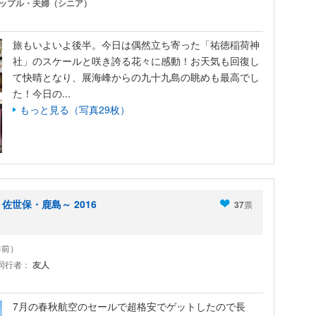
ップル・夫婦（シニア）
旅もいよいよ後半。今日は偶然立ち寄った「祐徳稲荷神
社」のスケールと咲き誇る花々に感動！お天気も回復し
て快晴となり、展海峰からの九十九島の眺めも最高でし
た！今日の...
もっと見る（写真29枚）
世保・鹿島～ 2016
37
票
0年前）
同行者：
友人
7月の春秋航空のセールで超格安でゲットしたので長