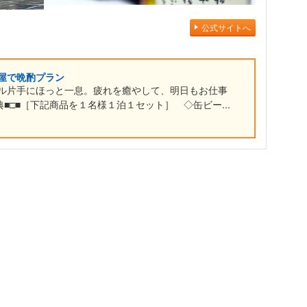
公式サイトへ
屋で晩酌プラン
ル片手にほっと一息。疲れを癒やして、明日もお仕事
■□■［下記商品を１名様１泊１セット］ ◇缶ビー...