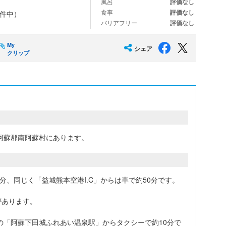
風呂
評価なし
食事
評価なし
件中）
バリアフリー
評価なし
My
シェア
クリップ
阿蘇郡南阿蘇村にあります。
0分、同じく「益城熊本空港I.C」からは車で約50分です。
があります。
の「阿蘇下田城ふれあい温泉駅」からタクシーで約10分で