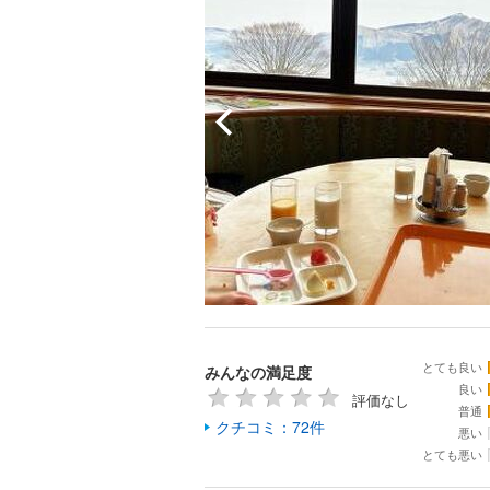
とても良い
みんなの満足度
良い
評価なし
普通
クチコミ：72件
悪い
とても悪い