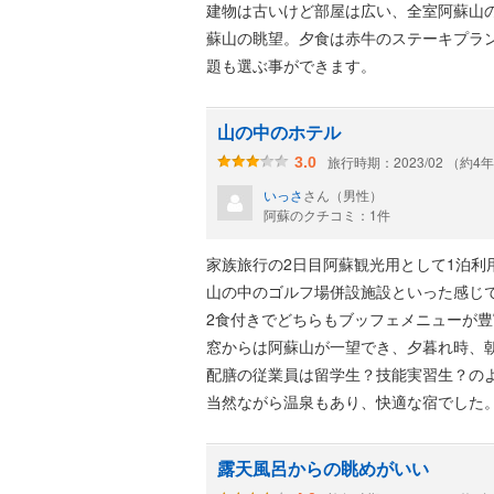
建物は古いけど部屋は広い、全室阿蘇山
蘇山の眺望。夕食は赤牛のステーキプラ
題も選ぶ事ができます。
山の中のホテル
旅行時期：2023/02 （約4
3.0
いっさ
さん（男性）
阿蘇のクチコミ：1件
家族旅行の2日目阿蘇観光用として1泊利
山の中のゴルフ場併設施設といった感じ
2食付きでどちらもブッフェメニューが豊
窓からは阿蘇山が一望でき、夕暮れ時、
配膳の従業員は留学生？技能実習生？の
当然ながら温泉もあり、快適な宿でした
露天風呂からの眺めがいい