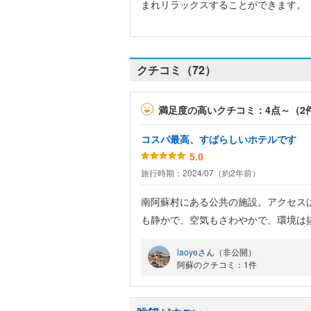
まれリラックスすることができます。
クチコミ（72）
満足度の高いクチコミ：4点～（2
コスパ最高、すばらしいホテルです
5.0
旅行時期：2024/07（約2年前）
南阿蘇村にある公共の施設。アクセス
も静かで、空気もさわやかで、環境は
館内はとてもよく整備され、気持ちよ
laoye
さん（非公開）
は最高に癒されます。食事がまた豪華
阿蘇のクチコミ：1件
は、くせのない赤身肉で柔らかくヘル
ホスピタリティーも素晴らしく、機会