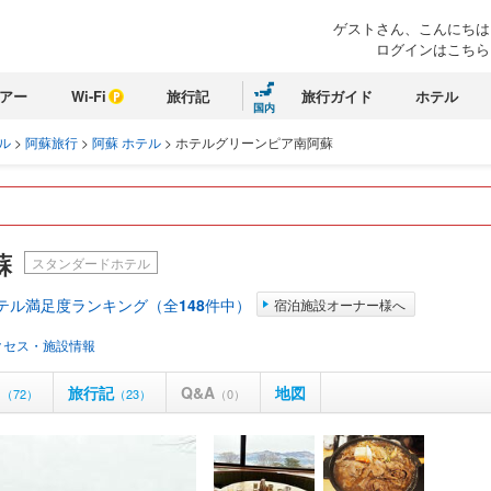
ゲストさん、こんにちは
ログインはこちら
アー
Wi-Fi
旅行記
旅行ガイド
ホテル
国内
ル
>
阿蘇旅行
>
阿蘇 ホテル
>
ホテルグリーンピア南阿蘇
蘇
スタンダードホテル
ホテル満足度ランキング（全
148
件中）
宿泊施設オーナー様へ
クセス・施設情報
ミ
旅行記
Q&A
地図
（72）
（23）
（0）