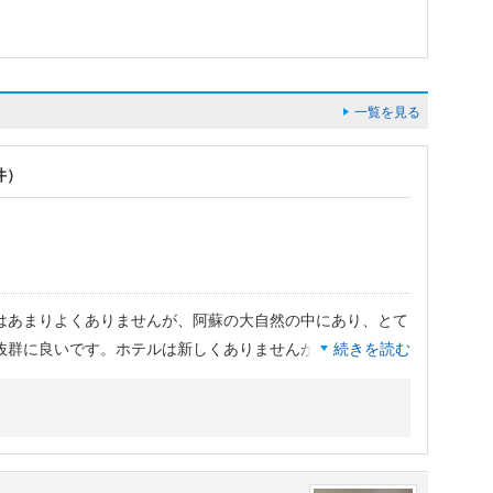
一覧を見る
件）
はあまりよくありませんが、阿蘇の大自然の中にあり、とて
抜群に良いです。ホテルは新しくありませんが、近代的で、
続きを読む
く過ごせます。阿蘇の山々を眺めながらの天然温泉露天風呂
で、夕食で供される熊本赤牛のすきやきがとても美味。赤牛
シー。ソフトクリームが食べ放題というのもうれしいです。
があれば、再訪したいです。