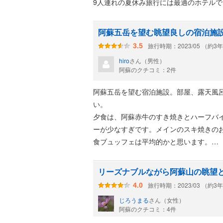
9人連れの夏休み旅行には最適のホテル
阿蘇五岳を望む眺望良しの宿泊施
旅行時期：2023/05 （約3
3.5
hiro
さん（男性）
阿蘇のクチコミ：2件
阿蘇五岳を望む宿泊施設。部屋、露天風
い。
夕食は、阿蘇赤牛のすき焼きとハーフバ
ーが少なすぎです。メインのスキ焼きの
食ブュッフェは平均的かと思います。
温泉浴場は。露天風呂と熱めとぬるめの
ぎと温度調整を改善して欲しいです。
リーズナブルながら阿蘇山の眺望
部屋から阿蘇を望むことができ、2人で
旅行時期：2023/03 （約3
4.0
じろうまる
さん（女性）
阿蘇のクチコミ：4件