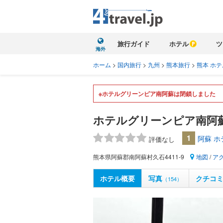
旅行ガイド
ホテル
ツ
海外
ホーム
>
国内旅行
>
九州
>
熊本旅行
>
熊本 ホテ
※ホテルグリーンピア南阿蘇は閉鎖しました
ホテルグリーンピア南阿
1
阿蘇 
評価なし
熊本県阿蘇郡南阿蘇村久石4411-9
地図
/
ア
ホテル概要
写真
クチコ
（154）