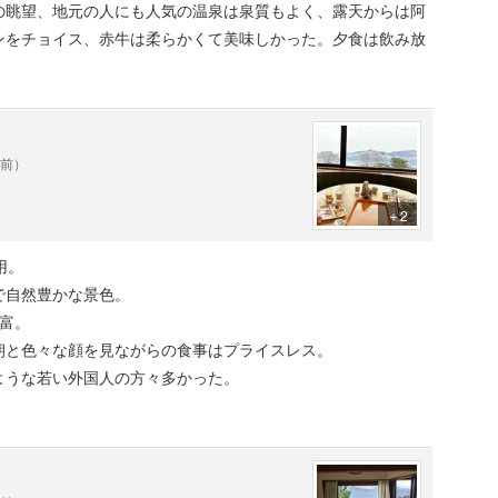
の眺望、地元の人にも人気の温泉は泉質もよく、露天からは阿
ンをチョイス、赤牛は柔らかくて美味しかった。夕食は飲み放
年前）
＋2
用。
で自然豊かな景色。
富。
朝と色々な顔を見ながらの食事はプライスレス。
ような若い外国人の方々多かった。
。