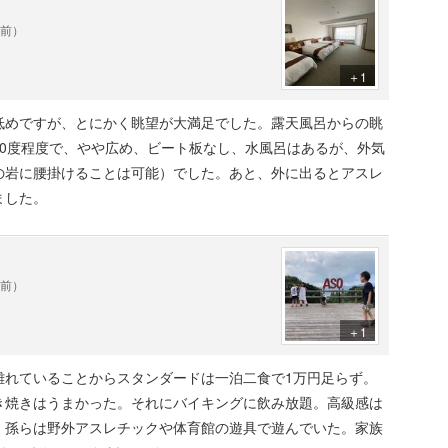
年前）
＋1
低めですが、とにかく眺望が大満足でした。露天風呂からの眺
80度程度で、やや広め、ビート板なし、水風呂はあるが、外気
の岩に腰掛けることは可能）でした。あと、外に出るとアスレ
ました。
年前）
＋1
離れていることからスタンダードは一泊二食で1万円足らず。
き焼きはうまかった。それにバイキングに飲み放題。高級感は
、孫らは野外アスレチックや体育館の遊具で遊んでいた。家族