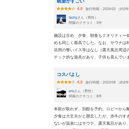
眺望がすごい
旅行時期：2024/02 （約3
4.0
tachy
さん（男性）
阿蘇のクチコミ：3件
施設は古め、夕食、朝食もクオリティー
めも同じく最高でした。なお、サウナは
浴用の整いイス等はなし（露天風呂周辺
チック的な遊具があり、子供も喜んでい
コスパよし
旅行時期：2023/08 （約3
4.0
ara
さん（男性）
阿蘇のクチコミ：8件
本館が取れず、別館を予約。ロビーから
夕食は大丈夫かと懸念したが、赤牛のす
ないが温泉にはサウナ、露天風呂があり