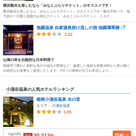
横浜観光を楽しむなら「みなとぶらりチケット」がオススメです！
横浜観光を楽しむなら「みなとぶらりチケット」がオススメです！横浜市営バス・地
下鉄が一日乗り放題のお得なチケット「みなとぶらりチケット」とホテ...
強羅温泉 自家源泉掛け流しの宿 強羅環翠楼
3.32
PR
山海の幸を伝統的な日本料理で
相模湾で獲れた新鮮な魚介や地元の野菜など、厳選した食材を創業当時から受け継ぐ
伝統的なお食事をご提供いたします。※日々の食材の仕入れ具合により...
小涌谷温泉の人気ホテルランキング
箱根小涌谷温泉 水の音
1
エリア：
小涌谷温泉
3.95
30,213
詳細
最安