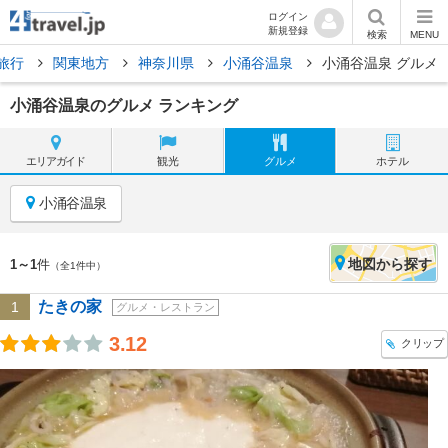
ログイン
新規登録
検索
MENU
旅行
関東地方
神奈川県
小涌谷温泉
小涌谷温泉 グルメ
小涌谷温泉のグルメ ランキング
エリア
ガイド
観光
グルメ
ホテル
小涌谷温泉
地図
から探す
1～1
件
（全1件中）
たきの家
1
グルメ・レストラン
3.12
クリップ