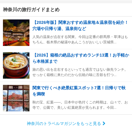
神奈川の旅行ガイドまとめ
【2026年版】関東おすすめ温泉地＆温泉宿を紹介！
穴場や日帰り湯、温泉街など
人気の温泉が点在する関東。今回は定番の群馬県・草津はも
ちろん、栃木県の秘湯やあんこうがおいしい茨城県...
【2026】箱根の絶品おすすめランチ13選！お手軽か
ら本格派まで
旅の思い出を左右するといっても過言ではない旅先ランチ。
せっかく箱根に来たのだから伝統の味に舌鼓を打つ...
関東で行くべき絶景紅葉スポット7選！日帰りで秋
を満喫
秋の宝、紅葉――。日本中が色付くこの時期は、山々で、お
寺で、公園で、美しい紅葉絶景が見られます。今回...
神奈川のトラベルマガジンをもっと見る