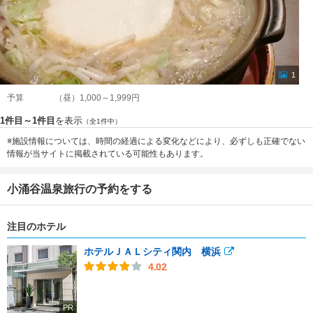
1
予算
（昼）1,000～1,999円
1件目～1件目
を表示
（全1件中）
※施設情報については、時間の経過による変化などにより、必ずしも正確でない
情報が当サイトに掲載されている可能性もあります。
小涌谷温泉旅行の予約をする
注目のホテル
ホテルＪＡＬシティ関内 横浜
4.02
PR