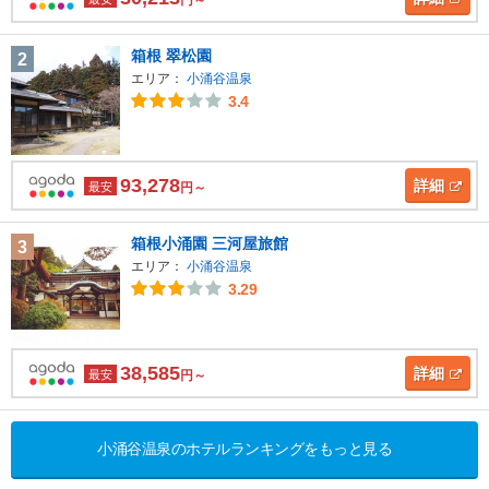
円～
箱根 翠松園
2
エリア：
小涌谷温泉
3.4
93,278
詳細
最安
円～
箱根小涌園 三河屋旅館
3
エリア：
小涌谷温泉
3.29
38,585
詳細
最安
円～
小涌谷温泉のホテルランキングをもっと見る