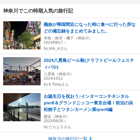
神奈川でこの時期人気の旅行記
義妹が帰国間近になった時に食べに行った所な
どの備忘録をまとめてみました。
本牧・根岸・磯子（神奈川）
2024/08/17～
by
jmb_srさん
2024八景島ビール祭(クラフトビールフェステ
ィバル)
八景島（神奈川）
2024/10/12
by
K.Tomyさん
お誕生日を祝おう♪インターコンチネンタル
pier8＆グランドニッコー東京台場！前泊の浜
松餃子とツタンカーメン展/pier8編
横浜（神奈川）
2025/08/28～
by
たらよろさん
神奈川の旅行記一覧