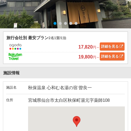
旅行会社別 最安プラン
2名1室/1泊
17,820
詳細
を見る
円～
19,800
詳細
を見る
円～
施設情報
秋保温泉 心和む名湯の宿 曽良一
施設名
宮城県仙台市太白区秋保町湯元字薬師108
住所