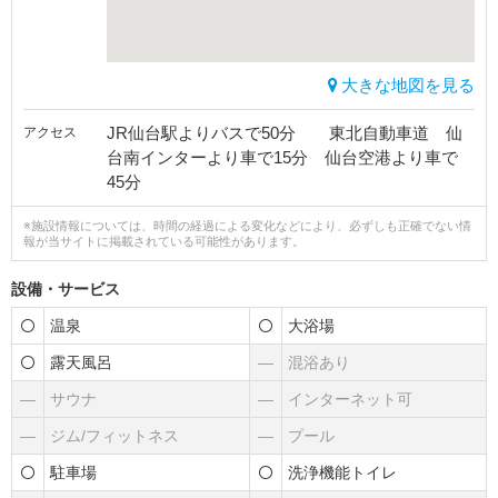
大きな地図を見る
JR仙台駅よりバスで50分 東北自動車道 仙
アクセス
台南インターより車で15分 仙台空港より車で
45分
※施設情報については、時間の経過による変化などにより、必ずしも正確でない情
報が当サイトに掲載されている可能性があります。
設備・サービス
温泉
大浴場
露天風呂
―
混浴あり
―
サウナ
―
インターネット可
―
ジム/フィットネス
―
プール
駐車場
洗浄機能トイレ