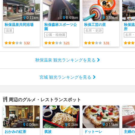
0.11km
0.49km
0.59km
秋保温泉共同浴場
秋保森林スポーツ公
秋保工芸の里
秋保温
園
所
温泉
名所・史跡
公園・植物園
名所・
3.32
3.21
3.31
秋保温泉 観光ランキングを見る
宮城 観光ランキングを見る
周辺のグルメ・レストランスポット
0.06km
0.1km
0.15km
おかみの紅茶
筑波
ドットーレ
主婦の