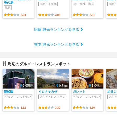
香の湯
自然・景勝地
寺・神社・教会
自然・
温泉
3.24
3.08
3.31
阿蘇 観光ランキングを見る
熊本 観光ランキングを見る
周辺のグルメ・レストランスポット
0.65km
0.7km
1.04km
龍駿園
イロナキカゼ
ガレット
めるこ
グルメ・レストラン
グルメ・レストラン
グルメ・レストラン
グルメ
3.12
3.30
3.20