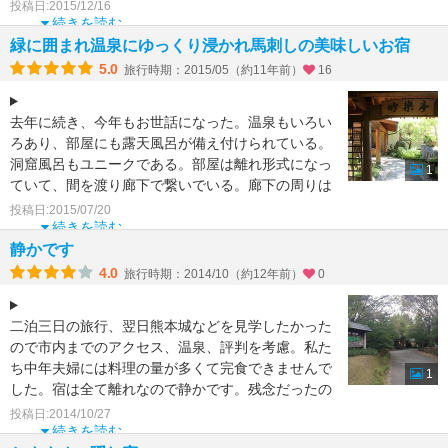
すが趣は十分。
投稿日:2015/12/16
続きを読む
離れは風呂付。和室とこたつの縁側がついていまし
緑に囲まれ温泉にゆっくり浸かれ馬刺しの美味しいお宿
た。
5.0
旅行時期：2015/05（約11年前）
16
お
去年に続き、今年もお世話になった。温泉もいろい
ろあり、部屋にも露天風呂が備え付けられている。
洞窟風呂もユニークである。部屋は離れ形式になっ
1
ていて、間を渡り廊下で繋いでいる。廊下の周りは
いろいろな草木で
投稿日:2015/07/20
続きを読む
静かです
4.0
旅行時期：2014/10（約12年前）
0
二泊三日の旅行、翌日熊本城などを見学したかった
ので市内までのアクセス、温泉、評判を考慮。私た
ち中年夫婦には料理の量が多くて完食できませんで
1
した。宿は全て離れなので静かです。残念だったの
は部屋の露天風呂
投稿日:2014/10/27
続きを読む