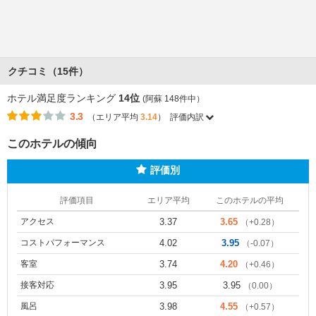
クチコミ（15件）
ホテル満足度ランキング
14位
(阿蘇 148件中）
3.3
（エリア平均
3.14
）
評価内訳
このホテルの傾向
評価別
評価項目
エリア平均
このホテルの平均
アクセス
3.37
3.65
（+0.28）
コストパフォーマンス
4.02
3.95
（-0.07）
客室
3.74
4.20
（+0.46）
接客対応
3.95
3.95
（0.00）
風呂
3.98
4.55
（+0.57）