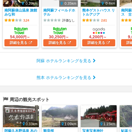
0.29km
0.35km
0.4km
南阿蘇俵山温泉 旅館
南阿蘇フィールドホ
熊本ゲストハウス リ
南阿蘇
みな和
テル
トルアジア
ス 古
3.24
評価なし
2.61
54,000
30,250
4,200
9
円～
円～
円～
詳細
を見る
詳細
を見る
詳細
を見る
詳
阿蘇 ホテルランキングを見る
熊本 ホテルランキングを見る
周辺の観光スポット
0.33km
1.09km
1.15km
阿蘇久木野温泉 木の
観音桜
宝来宝来神社
鮎返り