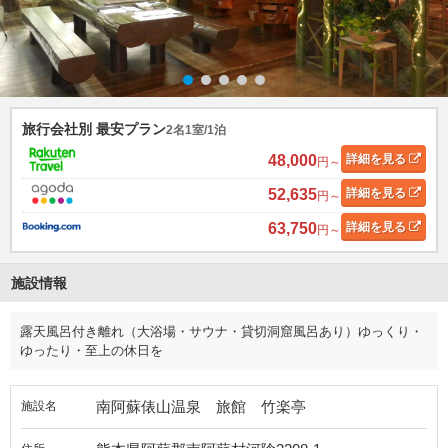
旅行会社別 最安プラン
2名1室/1泊
48,000
詳細
を見る
円～
52,635
詳細
を見る
円～
63,750
詳細
を見る
円～
施設情報
露天風呂付き離れ（大浴場・サウナ・貸切洞窟風呂あり）ゆっくり・
ゆったり・至上の休日を
南阿蘇俵山温泉 旅館 竹楽亭
施設名