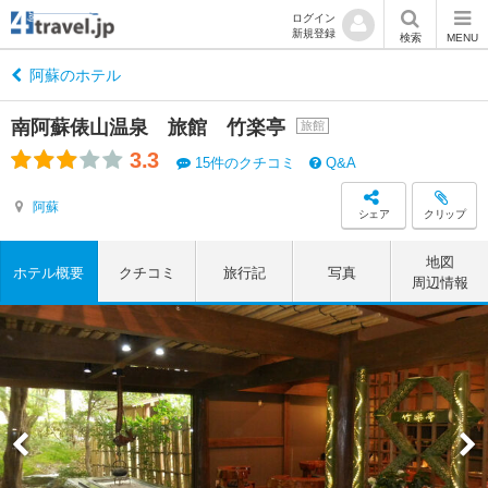
ログイン
新規登録
検索
MENU
阿蘇のホテル
南阿蘇俵山温泉 旅館 竹楽亭
旅館
3.3
15件のクチコミ
Q&A
阿蘇
シェア
クリップ
地図
ホテル概要
クチコミ
旅行記
写真
周辺情報