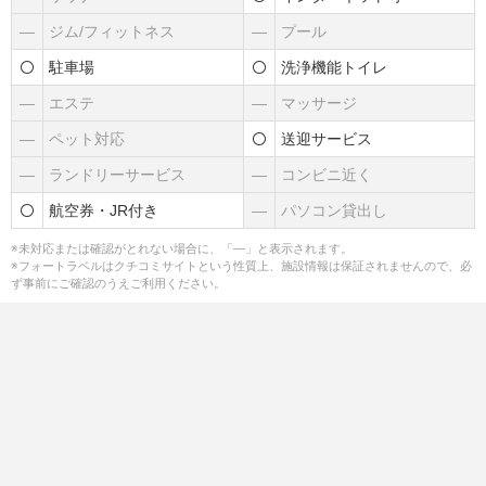
―
ジム/フィットネス
―
プール
駐車場
洗浄機能トイレ
―
エステ
―
マッサージ
―
ペット対応
送迎サービス
―
ランドリーサービス
―
コンビニ近く
航空券・JR付き
―
パソコン貸出し
※未対応または確認がとれない場合に、「―」と表示されます。
※フォートラベルはクチコミサイトという性質上、施設情報は保証されませんので、必
ず事前にご確認のうえご利用ください。