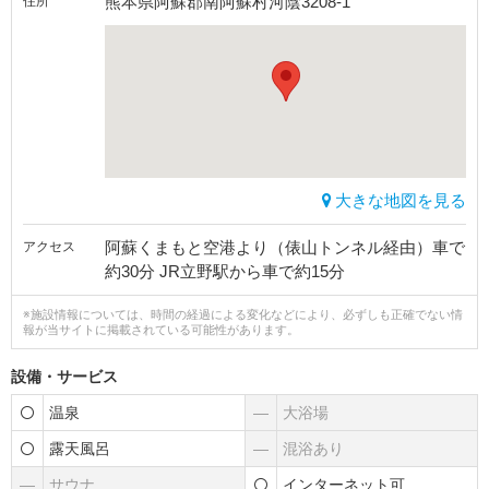
熊本県阿蘇郡南阿蘇村河陰3208-1
住所
大きな地図を見る
阿蘇くまもと空港より（俵山トンネル経由）車で
アクセス
約30分 JR立野駅から車で約15分
※施設情報については、時間の経過による変化などにより、必ずしも正確でない情
報が当サイトに掲載されている可能性があります。
設備・サービス
温泉
―
大浴場
露天風呂
―
混浴あり
―
サウナ
インターネット可