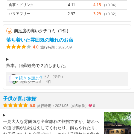
食事・ドリンク
4.11
4.15
（+0.04）
バリアフリー
2.97
3.29
（+0.32）
満足度の高いクチコミ（1件）
落ち着いた雰囲気の離れのお宿
4.0
旅行時期：2025/09
熊本。阿蘇観光で２泊しました。
各客室が離れのように独立していて、部屋も広く、露天風呂もつ
by
さん（男性）
ふるぎつね
いていて、プライベート感もあってよかったです。食事は本館の
続きを読む
阿蘇 クチコミ：4件
方へ移動することになりますが、通路には屋根もあるの
子供が喜ぶ旅館
5.0
旅行時期：2021/05（約5年前）
0
一見大人な雰囲気な全室離れの旅館ですが、離れへ
の道は鴨がお出迎えしてくれたり、餌もやれたり、