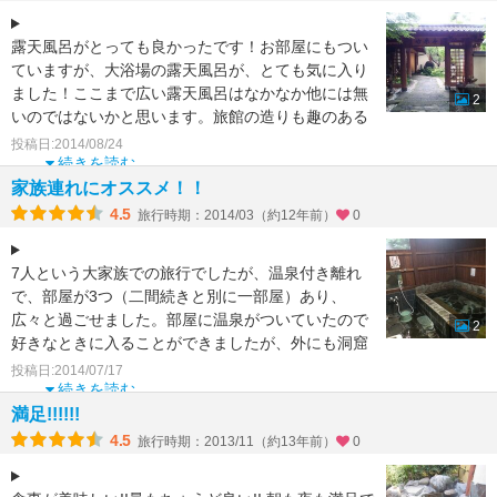
露天風呂がとっても良かったです！お部屋にもつい
ていますが、大浴場の露天風呂が、とても気に入り
ました！ここまで広い露天風呂はなかなか他には無
2
いのではないかと思います。旅館の造りも趣のある
感じで、癒されま
投稿日:2014/08/24
続きを読む
家族連れにオススメ！！
4.5
旅行時期：2014/03（約12年前）
0
7人という大家族での旅行でしたが、温泉付き離れ
で、部屋が3つ（二間続きと別に一部屋）あり、
広々と過ごせました。部屋に温泉がついていたので
2
好きなときに入ることができましたが、外にも洞窟
風呂という貸切風呂
投稿日:2014/07/17
続きを読む
満足!!!!!!
4.5
旅行時期：2013/11（約13年前）
0