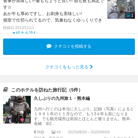
食事が美味しい!!量もちょうど良い!! 朝も夜も満足で
す☆
あか牛も厚めですし、お刺身も美味しい!
1
個室で仕切られてるので、気兼ねなくゆっくりでき
ます。
投稿日:2013/11/11
続きを読む
部屋も個室なので隣を気にせずゆっくり
クチコミを投稿する
クチコミをもっと見る
このホテルを訪ねた旅行記（5件）
久しぶりの九州旅１・熊本編
九州へ行くのは本当に久しぶり。記録（写真）によると
１９９１年の１１月なので、もう3４年も前になりま
す。でも観光場所は前回とほとんど被りません。熊本-
10
長崎 9/2...
阿蘇
49
2025/09/26～2025/09/28