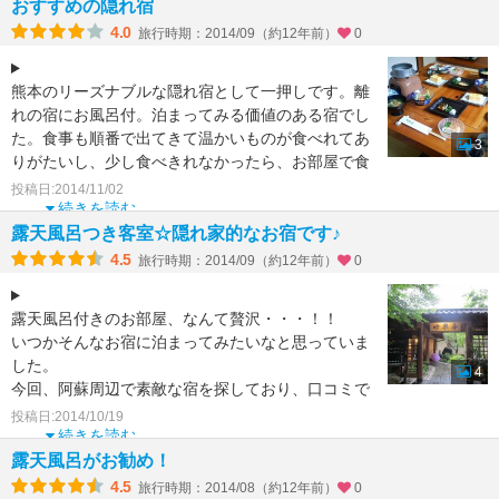
おすすめの隠れ宿
4.0
旅行時期：2014/09（約12年前）
0
熊本のリーズナブルな隠れ宿として一押しです。離
れの宿にお風呂付。泊まってみる価値のある宿でし
た。食事も順番で出てきて温かいものが食べれてあ
3
りがたいし、少し食べきれなかったら、お部屋で食
べられますかと包
投稿日:2014/11/02
続きを読む
露天風呂つき客室☆隠れ家的なお宿です♪
4.5
旅行時期：2014/09（約12年前）
0
露天風呂付きのお部屋、なんて贅沢・・・！！
いつかそんなお宿に泊まってみたいなと思っていま
した。
4
今回、阿蘇周辺で素敵な宿を探しており、口コミで
も高評価だったのでこちらに決めました。
投稿日:2014/10/19
こぢんまり
続きを読む
露天風呂がお勧め！
4.5
旅行時期：2014/08（約12年前）
0