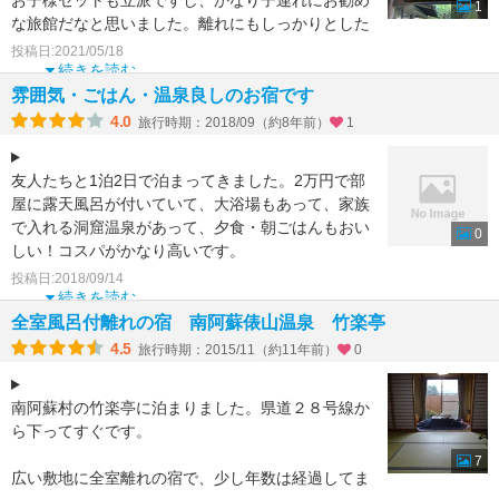
お子様セットも立派ですし、かなり子連れにお勧め
1
な旅館だなと思いました。離れにもしっかりとした
岩の露天風呂があ
投稿日:2021/05/18
続きを読む
雰囲気・ごはん・温泉良しのお宿です
4.0
旅行時期：2018/09（約8年前）
1
友人たちと1泊2日で泊まってきました。2万円で部
屋に露天風呂が付いていて、大浴場もあって、家族
で入れる洞窟温泉があって、夕食・朝ごはんもおい
0
しい！コスパがかなり高いです。
投稿日:2018/09/14
夕飯では、馬刺しが出る
続きを読む
全室風呂付離れの宿 南阿蘇俵山温泉 竹楽亭
4.5
旅行時期：2015/11（約11年前）
0
南阿蘇村の竹楽亭に泊まりました。県道２８号線か
ら下ってすぐです。
7
広い敷地に全室離れの宿で、少し年数は経過してま