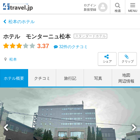
ログイン
新規登録
検索
MENU
松本のホテル
ホテル モンターニュ松本
スタンダードホテル
3.37
32件のクチコミ
松本
シェア
クリップ
地図
ホテル概要
クチコミ
旅行記
写真
周辺情報