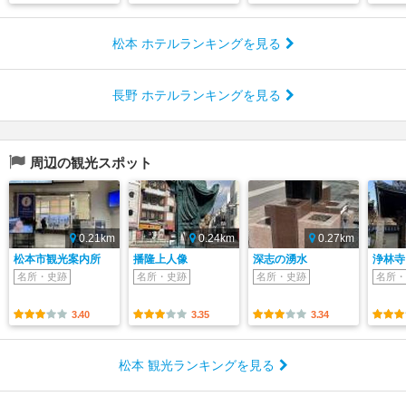
松本 ホテルランキングを見る
長野 ホテルランキングを見る
周辺の観光スポット
0.21km
0.24km
0.27km
松本市観光案内所
播隆上人像
深志の湧水
浄林寺
名所・史跡
名所・史跡
名所・史跡
名所・
3.40
3.35
3.34
松本 観光ランキングを見る