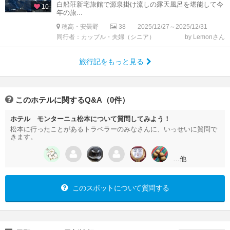
白船荘新宅旅館で源泉掛け流しの露天風呂を堪能して今
10
年の旅...
穂高・安曇野
38
2025/12/27～2025/12/31
同行者：カップル・夫婦（シニア）
by Lemonさん
旅行記をもっと見る
このホテルに関するQ&A（0件）
ホテル モンターニュ松本について質問してみよう！
松本に行ったことがあるトラベラーのみなさんに、いっせいに質問で
きます。
…他
このスポットについて質問する