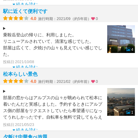
続きを読む
駅に近くて便利です
4.0
旅行時期：2021/09（約5年前）
0
乗鞍岳登山の帰りに、利用しました。
リニューアルされていて、清潔な感じでした。
部屋は広くて、夕焼けの山々も見えていい感じでし
4
た。
ニッポンレンタカーを利用する場合は、近くて便利
投稿日:2021/10/08
です。
続きを読む
松本駅
松本らしい景色
4.0
旅行時期：2021/02（約6年前）
0
部屋の窓からはアルプスの山々が眺められて松本に
着いたんだと実感しました。予約するときにアルプ
ス側の部屋をリクエストしていたら希望通りになっ
1
てうれしかったです。自転車を無料で貸してもらえ
るので、松本城な
投稿日:2021/05/23
続きを読む
夕飯は中華食べ放題