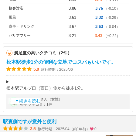
接客対応
3.86
3.76
（-0.10）
風呂
3.61
3.32
（-0.29）
食事・ドリンク
3.67
3.63
（-0.04）
バリアフリー
3.21
3.43
（+0.22）
満足度の高いクチコミ（2件）
松本駅徒歩1分の便利な立地でコスパもいいです。
5.0
旅行時期：2025/06
松本駅アルプ口（西口）側から徒歩1分。
by
さん（女性）
ぱぱいあ
ホテルのそばにコンビニがないので、電車で来る場合はミドリで
続きを読む
松本 クチコミ：1件
必要なもの購入してからチェックインがオススメです。
部屋は清潔で快適でした。ツインの部屋に
駅裏側ですが意外と便利
3.5
旅行時期：2025/04（約1年前）
0