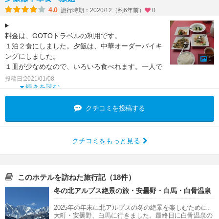
4.0
旅行時期：2020/12（約6年前）
0
料金は、GOTOトラベルの利用です。
１泊２食にしました。夕飯は、中華オーダーバイキ
ングにしました。
1
１皿が少なめなので、いろいろ食べれます。一人で
も二人でも最初に頼めるのはお茶を除く、５品で
投稿日:2021/01/08
す。
続きを読む
クチコミを投稿する
クチコミをもっと見る
このホテルを訪ねた旅行記（18件）
冬の北アルプス絶景の旅・安曇野・白馬・白骨温泉
2025年の年末に北アルプスの冬の絶景を楽しむために、
大町・安曇野、白馬に行きました。最終日に白骨温泉の