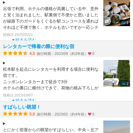
出張で利用。ホテルの価格が高騰している中、意外
と安く泊まれました。駅裏側で不便かと思いました
が線路下のガードをくぐるか駅コンコースを通れば
1
それほど不便で無く、ホテルも古いですが一応シテ
ィホテルを名乗っ
投稿日:2025/05/21
続きを読む
レンタカーで帰着の際に便利な宿
4.5
旅行時期：2023/09（約3年前）
0
松本駅を起点にレンタカーを利用する場合に便利な
宿です。
ニッポンレンタカーまで徒歩で3分
2
ホテルの裏口に横付けできて、荷物の積み下ろしが
便利です。
投稿日:2023/10/07
部屋は広く、窓越しに山々が見えます。
続きを読む
バスタ
すばらしい眺望！
5.0
旅行時期：2023/02（約4年前）
0
とにかく部屋からの眺望がすばらしい。中央～北ア