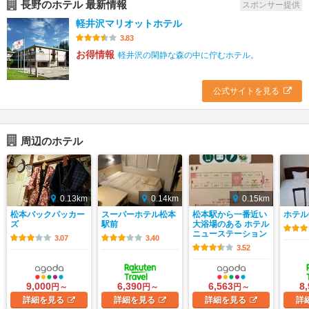
長野のホテル 最新情報
スポンサー提供
軽井沢マリオットホテル
3.83
お得情報
軽井沢の閑静な森の中に佇むホテル。
公式サイトを見る
周辺のホテル
0.13km
0.14km
0.15km
松本バックパッカー
スーパーホテル松本
松本駅から一番近い
ホテル
ズ
駅前
大浴場のある ホテル
ニューステーション
3.07
3.40
3.52
9,000
6,390
6,563
8
円～
円～
円～
詳細
を見る
詳細
を見る
詳細
を見る
詳