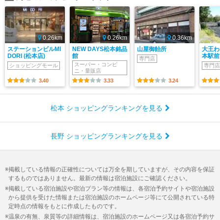
0.26km
0.26km
0.36km
ステーションビルMI
NEW DAYS松本銘品
山屋御飴所
大王わ
DORI (松本店)
館
本駅前
専門店
スーパー・コンビ
ショッピングモール
専門店
ニ・量販店
3.40
3.33
3.24
松本 ショッピングランキングを見る
長野 ショッピングランキングを見る
掲載している情報の正確性については万全を期していますが、その内容を保証
するものではありません。最新の情報は宿泊施設にご確認ください。
掲載している宿泊施設や宿泊プラン等の情報は、各宿泊予約サイトや宿泊施設
から提供を受けた情報または宿泊施設のホームページ等にて公開されている特
定時点の情報をもとに作成したものです。
温泉の有無、泉質等の詳細情報は、宿泊施設のホームページ又は各宿泊予約サ