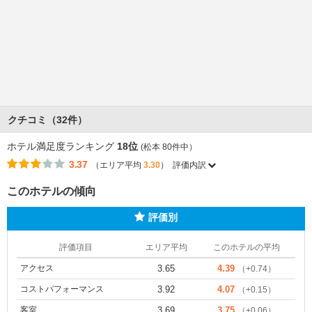
クチコミ（32件）
ホテル満足度ランキング
18位
(松本 80件中）
3.37
（エリア平均
3.30
）
評価内訳
このホテルの傾向
評価別
評価項目
エリア平均
このホテルの平均
アクセス
3.65
4.39
（+0.74）
コストパフォーマンス
3.92
4.07
（+0.15）
客室
3.69
3.75
（+0.06）