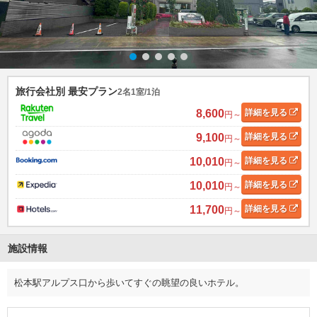
旅行会社別 最安プラン
2名1室/1泊
8,600
詳細
を見る
円～
9,100
詳細
を見る
円～
10,010
詳細
を見る
円～
10,010
詳細
を見る
円～
11,700
詳細
を見る
円～
施設情報
松本駅アルプス口から歩いてすぐの眺望の良いホテル。