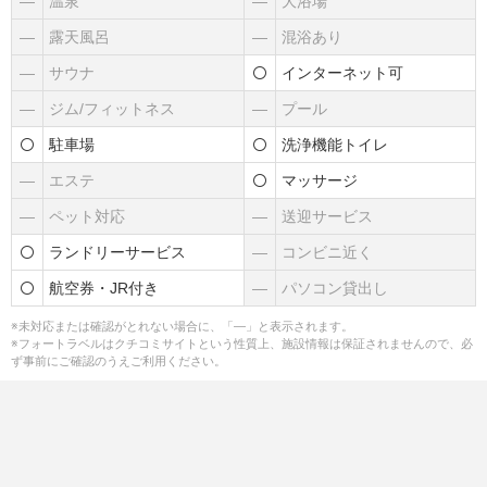
―
温泉
―
大浴場
―
露天風呂
―
混浴あり
―
サウナ
インターネット可
―
ジム/フィットネス
―
プール
駐車場
洗浄機能トイレ
―
エステ
マッサージ
―
ペット対応
―
送迎サービス
ランドリーサービス
―
コンビニ近く
航空券・JR付き
―
パソコン貸出し
※未対応または確認がとれない場合に、「―」と表示されます。
※フォートラベルはクチコミサイトという性質上、施設情報は保証されませんので、必
ず事前にご確認のうえご利用ください。