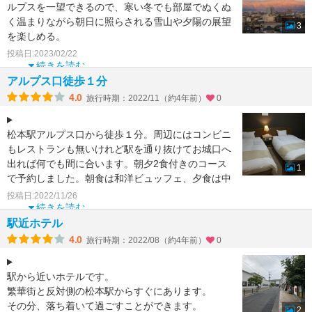
ルプスを一望できるので、寒い冬でも部屋でぬくぬ
く温まりながら朝日に照らされる雪山や夕陽の展望
3
を楽しめる。
風呂が広くて給水が早い。バスタブにお湯をためる
投稿日:2023/02/22
続きを読む
アルプス口徒歩１分
4.0
旅行時期：2022/11（約4年前）
0
松本駅アルプス口から徒歩１分。周辺にはコンビニ
もレストランも無いけれど駅を通り抜けてお城口へ
出れば何でも間に合います。朝夕2食付きのコース
1
で予約しました。朝食は和洋ビュッフェ、夕食は中
華のコースでした
投稿日:2022/11/26
続きを読む
駅近ホテル
4.0
旅行時期：2022/08（約4年前）
0
駅から近いホテルです。
繁華街と反対側の松本駅からすぐにあります。
その分、落ち着いて過ごすことができます。
2