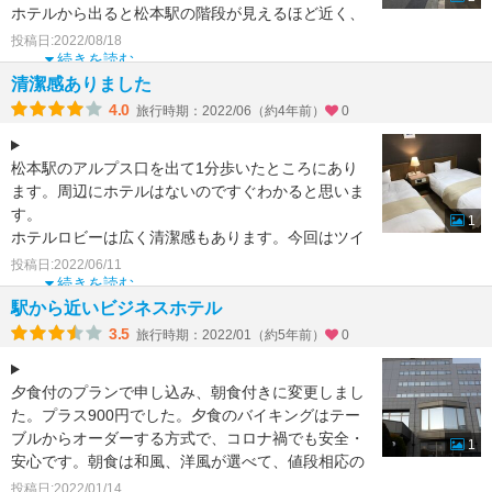
ホテルから出ると松本駅の階段が見えるほど近く、
便利なホテルです。
投稿日:2022/08/18
また、食事をしに
続きを読む
清潔感ありました
4.0
旅行時期：2022/06（約4年前）
0
松本駅のアルプス口を出て1分歩いたところにあり
ます。周辺にホテルはないのですぐわかると思いま
す。
1
ホテルロビーは広く清潔感もあります。今回はツイ
ンルームを利用したのですが、広くて良かったで
投稿日:2022/06/11
す。
続きを読む
ホ
駅から近いビジネスホテル
3.5
旅行時期：2022/01（約5年前）
0
夕食付のプランで申し込み、朝食付きに変更しまし
た。プラス900円でした。夕食のバイキングはテー
ブルからオーダーする方式で、コロナ禍でも安全・
1
安心です。朝食は和風、洋風が選べて、値段相応の
内容で満足しま
投稿日:2022/01/14