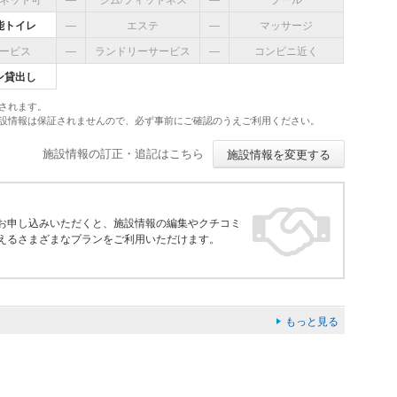
い
能トイレ
―
エステ
―
マッサージ
スが続いた。きっと年末年始お忙しかったのだと思います。
ービス
―
ランドリーサービス
―
コンビニ近く
スピタリティが表れているから、ＯＫでした
ン貸出し
されます。
施設情報は保証されませんので、必ず事前にご確認のうえご利用ください。
施設情報の訂正・追記はこちら
施設情報を変更する
お申し込みいただくと、施設情報の編集やクチコミ
えるさまざまなプランをご利用いただけます。
もっと見る