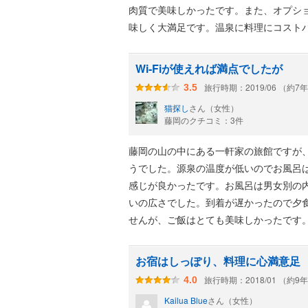
肉質で美味しかったです。また、オプシ
味しく大満足です。温泉に料理にコスト
Wi-Fiが使えれば満点でしたが
旅行時期：2019/06 （約7
3.5
猫探し
さん（女性）
藤岡のクチコミ：3件
藤岡の山の中にある一軒家の旅館ですが
うでした。源泉の温度が低いのでお風呂
感じが良かったです。お風呂は男女別の
いの広さでした。到着が遅かったので夕
せんが、ご飯はとても美味しかったです。
電波の入らない場所なのかなとも思いま
の問題ではないと思います。
お宿はしっぽり、料理に心満意足
旅行時期：2018/01 （約9
4.0
Kailua Blue
さん（女性）