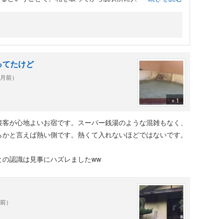
、少しとろみもあり、筋肉痛がそれほどきつくならなかった
しれません。
が少しだけ残念ですが。
ってたけど
ヶ月前）
＋1
接客が心地よいお宿です。スーパー銭湯のような混雑もなく、
らかと言えば熱い側です。熱くて入れないほどではないです。
との認識は見事にハズレましたww
年前）