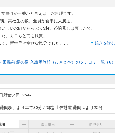
す!!!何が一番かと言えば、お料理です。
子と甥、高校生の娘、全員が食事に大満足。
おいしいお肉がたっぷり3枚。茶碗蒸しは蒸したて、
した。カニもとても良質。
しく、新年早々幸せな気分でした。
続きを読む
ノ田温泉 絹の湯 久惠屋旅館（ひさえや）のクチコミ一覧（6）
岩手の硫黄泉に慣れているせいか)体の芯まで温まらないような
野猪ノ田1254-1
藤岡駅」より車で20分 / 関越 上信越道 藤岡ICより25分
い訳ではない
浴場
―
露天風呂
―
混浴あり
mを超える息子たちには座敷わらしのようだった。 (笑)
ネット可
―
ジム/フィットネス
―
プール