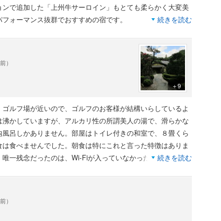
ョンで追加した「上州牛サーロイン」もとても柔らかく大変美
パフォーマンス抜群でおすすめの宿です。
続きを読む
年前）
＋9
、ゴルフ場が近いので、ゴルフのお客様が結構いらしているよ
は沸かしていますが、アルカリ性の所謂美人の湯で、滑らかな
内風呂しかありません。部屋はトイレ付きの和室で、８畳くら
食は食べませんでした。朝食は特にこれと言った特徴はありま
唯一残念だったのは、Wi-Fiが入っていなかったことで、元々
続きを読む
したが、持参したルーターやスマホは普通に使えたので、場所
年前）