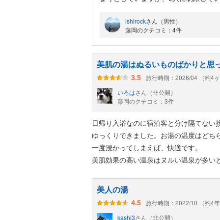
と思いました。
ishirock
さん（男性）
温泉は絹の湯と銘打っているだけあり
藤岡のクチコミ：4件
のも、ここのお湯のおかげだったかも
中心地からは少し離れた場所にあるの
美肌の湯はぬるいものばかりと思
旅行時期：2026/04 （約4
3.5
いろは
さん（非公開）
藤岡のクチコミ：3件
日帰り入浴なのに宿泊客と分け隔てない
ゆっくりできました。お湯の温度はどち
一度浸かってしまえば、快適です。
美肌効果の高い温泉はヌルい温泉が多い
美人の湯
旅行時期：2022/10 （約4
4.5
kashi3
さん（非公開）