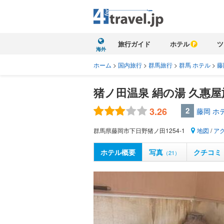
旅行ガイド
ホテル
ツ
海外
ホーム
>
国内旅行
>
群馬旅行
>
群馬 ホテル
>
藤
猪ノ田温泉 絹の湯 久惠
3.26
2
藤岡 ホ
群馬県藤岡市下日野猪ノ田1254-1
地図
/
ア
ホテル概要
写真
クチコミ
（21）