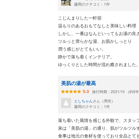
藤岡のクチコミ：1件
こじんまりした一軒宿
温もりのあるおもてなしと美味しい料理
しかし、一番はなんといってもお湯の良
ツルッと滑らかな湯、お肌かしっとり
潤う感じがとてもいい。
静かで落ち着くインテリア。
ゆっくりとした時間が流れ癒されました
美肌の湯が最高
旅行時期：2021/10 （約5
5.0
としちゃん
さん（男性）
藤岡のクチコミ：1件
落ち着いた風情を感じる外観で、スタッ
泉は「美肌の湯」の通り、肌がツルツル
食事は地元の食材を使っており全品とて