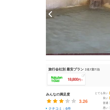
旅行会社別 最安プラン
2名1室/1泊
18,800
円～
とても良い
みんなの満足度
良い
3.26
普通
悪い
クチコミ：6件