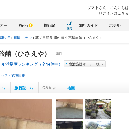
ゲストさん、こんにちは
ログインはこちら
アー
Wi-Fi
旅行記
旅行ガイド
ホテル
国内
岡旅行
>
藤岡 ホテル
>
猪ノ田温泉 絹の湯 久惠屋旅館（ひさえや）
屋旅館（ひさえや）
旅館
テル満足度ランキング（全
14
件中）
宿泊施設オーナー様へ
クセス・施設情報
旅行記
Q&A
地図
（6）
（4）
（0）