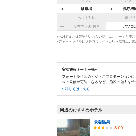
大きい方は、特大を貸してもらうと良
○
駐車場
○
洗浄機
7.大したことではないがちょっとしたミ
―
ペット対応
―
送迎サ
でもバスタオルや所々に、ゲストへのホ
―
航空券・JR付き
○
パソコ
※未対応または確認がとれない場合に、「―」と表示
※フォートラベルはクチコミサイトという性質上、
宿泊施設オーナー様へ
フォートラベルのビジネスプロモーションに
への返信が可能になるなど、施設の魅力を伝
詳しくはこちら
周辺のおすすめホテル
湯端温泉
3.00