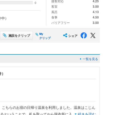
接客対応
4.25
0
客室
3.50
風呂
4.13
食事
4.50
件中）
バリアフリー
3.50
My
施設をクリップ
シェア
クリップ
一覧を見る
件）
、こちらのお宿の日帰り温泉を利用しました。温泉はこじん
いるということで、札を取ってから脱衣所に入るのも面白い
続きを読む