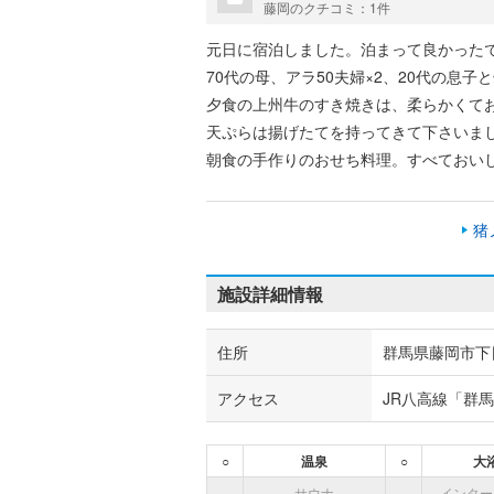
藤岡のクチコミ：1件
元日に宿泊しました。泊まって良かったで
70代の母、アラ50夫婦×2、20代の息
夕食の上州牛のすき焼きは、柔らかくて
天ぷらは揚げたてを持ってきて下さいま
朝食の手作りのおせち料理。すべておい
久恵屋さんに宿泊して良かったです。
猪
私の感想です。
施設詳細情報
1.料理はとても美味しい
2.スタッフの方もにこやかで優しい対応
3.温泉は確かにつるつるしますが(私が
住所
群馬県藤岡市下日
感じがして
アクセス
JR八高線「群馬
少し物足りなかった
4.お風呂は小さめ
5.お部屋は古い感じ、居心地や景色が良
○
温泉
○
大
6.男性の浴衣(大)の丈が短くて、170c
―
サウナ
―
インター