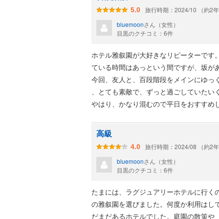
旅行時期：2024/10 （約2
5.0
bluemoon
さん（女性）
目黒のクチコミ：6件
ホテル雅叙園が大好きなリピーターです
ている時間はあっという間ですが、坂が
今回、友人と、百段階段をメインにゆっ
、とても素敵で、ずっと過ごしていたい
やはり、かなり混むので平日をおすすめ
高級
旅行時期：2024/08 （約2
4.0
bluemoon
さん（女性）
目黒のクチコミ：6件
たまには、ラグジュアリーホテルに行く
の雅叙園を選びました。何度か利用はし
だまだあるホテルでした。庭園の散策や