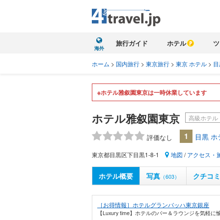
旅行ガイド
ホテル
ツ
海外
ホーム
>
国内旅行
>
東京旅行
>
東京 ホテル
>
目
※ホテル雅叙園東京は一時休業しています
ホテル雅叙園東京
高級ホテル
1
目黒 
評価なし
東京都目黒区下目黒1-8-1
地図
/
アクセス・
ホテル概要
写真
クチコ
（603）
［お得情報］ホテルグランバッハ東京銀座
【Luxury time】ホテルのバー＆ラウンジを気軽