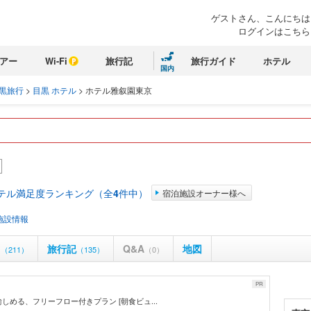
ゲストさん、こんにちは
ログインはこちら
アー
Wi-Fi
旅行記
旅行ガイド
ホテル
国内
黒旅行
>
目黒 ホテル
>
ホテル雅叙園東京
ホテル満足度ランキング（全
4
件中）
宿泊施設オーナー様へ
施設情報
ミ
旅行記
Q&A
地図
（211）
（135）
（0）
PR
に愉しめる、フリーフロー付きプラン [朝食ビュ...