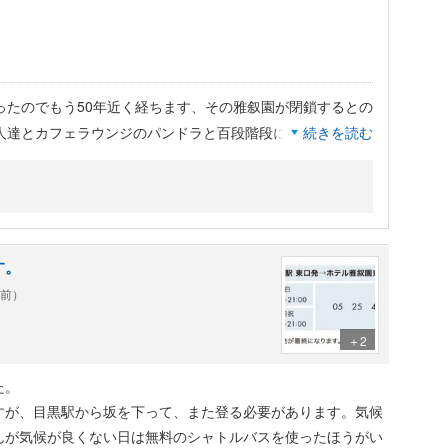
ったのでもう50年近く経ちます、その雅叙園が閉鎖するとの
人達とカフェラウンジのパンドラと百段階段に行って来まし
続きを読む
時間半待ち、その時間に百段階段を観てきました、今回のテ
して帰路に着きました。
す。
年前）
＋2
た。
すが、目黒駅から坂を下って、また登る必要があります。気候
んが気候が良くない日は無料のシャトルバスを使ったほうがい