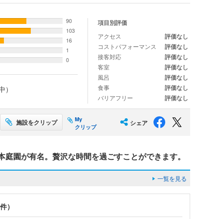
90
項目別評価
103
アクセス
評価なし
16
コストパフォーマンス
評価なし
1
接客対応
評価なし
0
客室
評価なし
風呂
評価なし
食事
評価なし
中）
バリアフリー
評価なし
My
施設をクリップ
シェア
クリップ
本庭園が有名。贅沢な時間を過ごすことができます。
一覧を見る
5件）