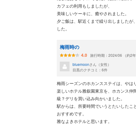
カフェの利用もしましたが、
美味しいケーキに、癒やされました。
夕ご飯は、駅近くまで繰り出しましたが
した。
梅雨時の
旅行時期：2024/06 （約2
4.0
bluemoon
さん（女性）
目黒のクチコミ：6件
梅雨シーズンのホカンスステイは、やは
楽しいホテル雅叙園東京を、ホカンス仲
級？デリを買い込み向かいました。
駅からは、所要時間でいうとたいしたこ
おすすめです。
雅なよきホテルと思います。