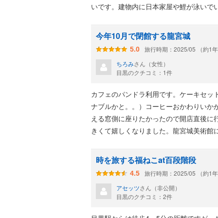
いです。建物内に日本家屋や鯉が泳いで
今年10月で閉館する龍宮城
旅行時期：2025/05 （約1
5.0
ちろみ
さん（女性）
目黒のクチコミ：1件
カフェのパンドラ利用です。ケーキセット
ナブルかと。。）コーヒーおかわりいか
える窓側に座りたかったので開店直後に
きくて嬉しくなりました。龍宮城美術館に
時を旅する福ねこat百段階段
旅行時期：2025/05 （約1
4.5
アセッツ
さん（非公開）
目黒のクチコミ：2件