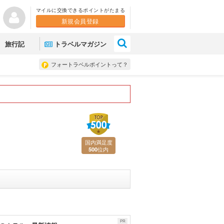
マイルに交換できるポイントがたまる
新規会員登録
×
旅行記
トラベルマガジン
フォートラベルポイントって？
国内満足度
位内
500
PR