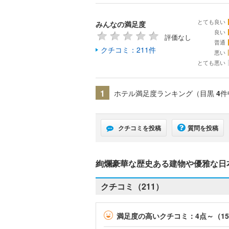
とても良い
みんなの満足度
良い
評価なし
普通
クチコミ：211件
悪い
とても悪い
1
ホテル満足度ランキング（目黒
4
件
クチコミを投稿
質問を投稿
絢爛豪華な歴史ある建物や優雅な日
クチコミ（211）
満足度の高いクチコミ：4点～（1