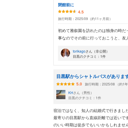
閉館前に
4.5
旅行時期：2025/09（約11ヶ月前）
初めて雅叙園を訪れたのは独身の時だ
事なのでその前に行っておこうと、友
た、パンドラは予約を取らないので１
torikago
さん（非公開）
ーマは「鬼」
目黒のクチコミ：1件
外は猛暑なので帰りに中庭を少し見学
目黒駅からシャトルバスがありま
旅行時期：2025/08 （約1
5.0
KH
さん（男性）
目黒のクチコミ：1件
宿泊ではなく、知人の結婚式で行きまし
最寄りの目黒駅から直線距離では近いで
のいい時期は徒歩でもいいかもしれませ