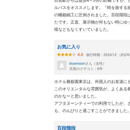
目黒駅からは徒歩4～5分の距離ですが、
ルバスをオススメします。『時を旅する福
の螺鈿細工に圧倒されました。百段階段
たです。正直、展示物が何もない時にゆ
様などもなくすいていました。
お気に入り
旅行時期：2024/12 （約2
4.0
bluemoon
さん（女性）
目黒のクチコミ：6件
ホテル雅叙園東京は、外国人のお友達に
このオリエンタルな雰囲気が、よくある都
のかなーと思いました。
アフタヌーンティーでの利用でしたが、さ
も、のんびりと過ごすことができました
百段階段