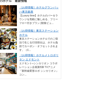
のホテル 最新情報
［お得情報］ホテルグランバッ
ハ東京銀座
【Luxury time】ホテルのバー＆ラ
ウンジを気軽に愉しめる、フリー
フロー付きプラン [朝食ビュ...
［お得情報］東京ステーション
ホテル
東京ステーションホテルでのご宿
泊で生じるCO2排出は、ホテル負
担でカーボン・オフセットされま
す。（C...
［お得情報］ホテルメトロポリ
タン エドモント
エドモント×シンカリオン コラボ
レーション企画第5弾 TVアニメ
『新幹線変形ロボ シンカリオン』
コン...