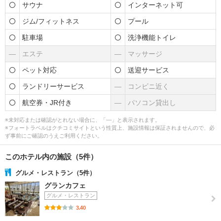
サウナ
インターネット可
ジム/フィットネス
プール
駐車場
洗浄機能トイレ
―
エステ
―
マッサージ
ペット対応
送迎サービス
ランドリーサービス
―
コンビニ近く
航空券・JR付き
―
パソコン貸出し
※未対応または確認がとれない場合に、「―」と表示されます。
※フォートラベルはクチコミサイトという性質上、施設情報は保証されませんので、必
ず事前にご確認のうえご利用ください。
このホテル内の施設（5件）
グルメ・レストラン（5件）
グランカフェ
グルメ・レストラン
3.40