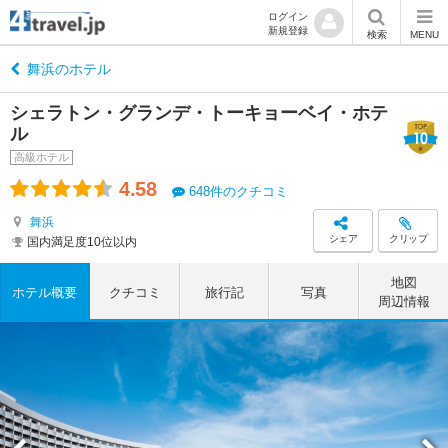
ログイン
新規登録
検索
MENU
舞浜のホテル
シェラトン・グランデ・トーキョーベイ・ホテ
ル
高級ホテル
4.58
648件のクチコミ
舞浜
シェア
クリップ
国内満足度10位以内
地図
ホテル概要
クチコミ
旅行記
写真
周辺情報