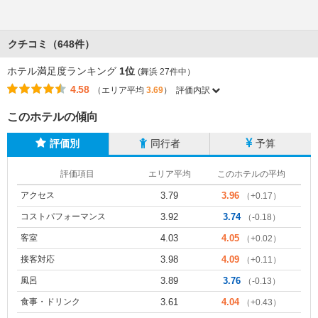
クチコミ（648件）
ホテル満足度ランキング
1位
(舞浜 27件中）
4.58
（エリア平均
3.69
）
評価内訳
このホテルの傾向
評価別
同行者
予算
評価項目
エリア平均
このホテルの平均
アクセス
3.79
3.96
（+0.17）
コストパフォーマンス
3.92
3.74
（-0.18）
客室
4.03
4.05
（+0.02）
接客対応
3.98
4.09
（+0.11）
風呂
3.89
3.76
（-0.13）
食事・ドリンク
3.61
4.04
（+0.43）