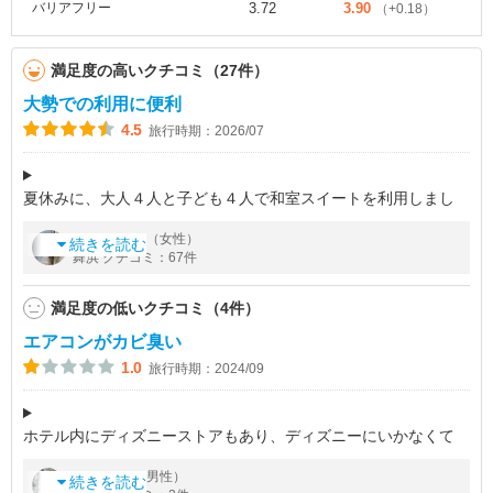
バリアフリー
3.72
3.90
（+0.18）
満足度の高いクチコミ（27件）
大勢での利用に便利
4.5
旅行時期：2026/07
夏休みに、大人４人と子ども４人で和室スイートを利用しまし
た。
by
さん（女性）
miro
こちらのお部屋は、エグゼクティブラウンジの利用、別棟OASIS
続きを読む
舞浜 クチコミ：67件
の室内プール、舞湯、子どもの遊び場のウィズキッズが、無料で
利用でき、お部屋
満足度の低いクチコミ（4件）
エアコンがカビ臭い
1.0
旅行時期：2024/09
ホテル内にディズニーストアもあり、ディズニーにいかなくて
も、ゆっくり過ごせます。ただ、エアコンがオンの間はカビ臭
by
さん（男性）
ist
く、フロントに連絡して部屋を変更してもらうことに。別館は少
続きを読む