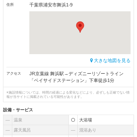
千葉県浦安市舞浜1-9
住所
大きな地図を見る
JR京葉線 舞浜駅→ディズニーリゾートライン
アクセス
「ベイサイドステーション」下車徒歩1分
※施設情報については、時間の経過による変化などにより、必ずしも正確でない情
報が当サイトに掲載されている可能性があります。
設備・サービス
―
温泉
大浴場
―
露天風呂
―
混浴あり