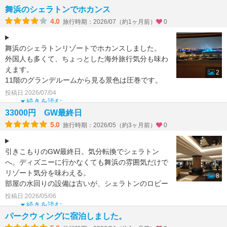
舞浜のシェラトンでホカンス
4.0
旅行時期：2026/07（約1ヶ月前）
0
舞浜のシェラトンリゾートでホカンスしました。
外国人も多くて、ちょっとした海外旅行気分も味わ
えます。
2
11階のグランデルームから見る景色は圧巻です。
館内のカフェトスティーナでケーキと名物ハニー
投稿日:2026/07/04
続きを読む
33000円 GW最終日
5.0
旅行時期：2026/05（約3ヶ月前）
0
引きこもりのGW最終日。気分転換でシェラトン
へ。ディズニーに行かなくても舞浜の雰囲気だけで
リゾート気分を味わえる。
8
部屋の水回りの設備は古いが、シェラトンのロビー
は、優雅な気分にさせてくれる。海側が
投稿日:2026/05/06
続きを読む
パークウィングに宿泊しました。