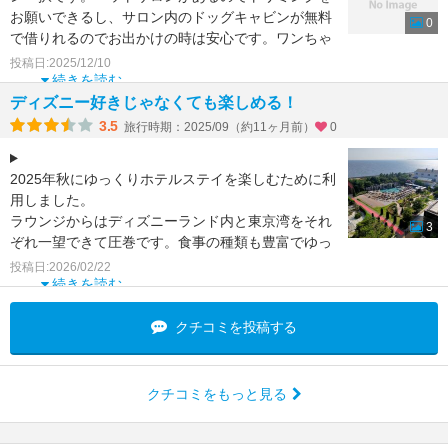
お願いできるし、サロン内のドッグキャビンが無料
0
で借りれるのでお出かけの時は安心です。ワンちゃ
ん用食事も注文で
投稿日:2025/12/10
続きを読む
ディズニー好きじゃなくても楽しめる！
3.5
旅行時期：2025/09（約11ヶ月前）
0
2025年秋にゆっくりホテルステイを楽しむために利
用しました。
ラウンジからはディズニーランド内と東京湾をそれ
3
ぞれ一望できて圧巻です。食事の種類も豊富でゆっ
たり過ごせました。やはりディズニー観光の家
投稿日:2026/02/22
続きを読む
クチコミを投稿する
クチコミをもっと見る