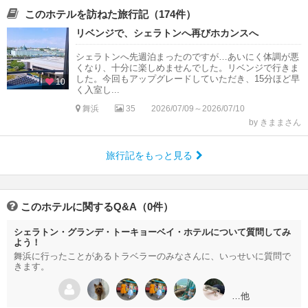
このホテルを訪ねた旅行記（174件）
リベンジで、シェラトンへ再びホカンスへ
シェラトンへ先週泊まったのですが…あいにく体調が悪
くなり、十分に楽しめませんでした。リベンジで行きま
した。今回もアップグレードしていただき、15分ほど早
10
く入室し...
舞浜
35
2026/07/09～2026/07/10
by きままさん
旅行記をもっと見る
このホテルに関するQ&A（0件）
シェラトン・グランデ・トーキョーベイ・ホテルについて質問してみ
よう！
舞浜に行ったことがあるトラベラーのみなさんに、いっせいに質問で
きます。
…他