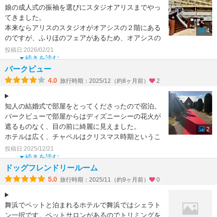
娘の成人式の振袖を選びにスタジオアリスまでやっ
てきました。
本来ならアリスのスタジオがオアシスの２階にある
4
のですが、ふりほのフェアがあるため、オアシスの
１階で受付開始。
投稿日:2026/02/21
アリスのスタッフさんは本当
続きを読む
パークビュー
4.0
旅行時期：2025/12（約8ヶ月前）
2
知人の結婚式で部屋をとってくださったので宿泊。
パークビューで部屋からはディズニーシーの花火が
遮るものなく、目の前に綺麗に見えました。
2
ホテルは広く、チャペルはクリスマス時期というこ
ともあり、ツリ
投稿日:2025/12/21
続きを読む
ドッグフレンドリールーム
5.0
旅行時期：2025/11（約9ヶ月前）
0
舞浜でペットと泊まれるホテルで舞浜ではシェラト
ン一択です。ペットサロンがあるのでトリミングを