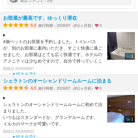
舞浜 クチコミ：2件
し古いのか、色々注意が必要です
お部屋が最高です、ゆっくり滞在
5.0
旅行時期：2026/07（約1ヶ月前）
0
4個ベットのお部屋を予約しました。トイレバス
が、別のお部屋に案内いただき、すごく快適に過ご
せました。お部屋はとても広く快適です。ホテルの
1
アメニティは少なめですので、自分で持っていくこ
とをお勧めします。
投稿日:2026/08/07
続きを読む
シェラトンのオーシャンドリームルームに泊まる
4.5
旅行時期：2026/07（約1ヶ月前）
0
シェラトンのオーシャンドリームルームに初めて泊
まりました。
いつもはスタンダードか、グランデルームです。
1
イルカのマークが可愛いです。
難点は風呂が洗い場が無いところてすが、
投稿日:2026/08/03
案外大丈夫でした
続きを読む