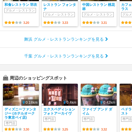
和食レストラン 羽衣
レストラン フォンタ
中国レストラン 桃花
カフェ
ナ
林
ラス
グルメ・レストラン
グルメ・レストラン
グルメ・レストラン
グルメ
3.20
3.33
3.31
舞浜 グルメ・レストランランキングを見る
千葉 グルメ・レストランランキングを見る
周辺のショッピングスポット
0.18km
0.4km
0.42km
ディズニーファンタ
エクスペディション
ファイブ アンド ダ
ペドラ
ジー (ホテルオーク
フォトアーカイヴ
イム
スト
ラ東京ベイ店)
専門店
専門店
専門店
専門店
3.30
3.25
3.32