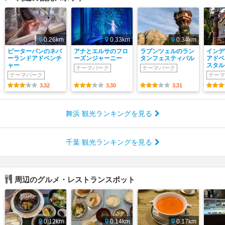
0.26km
0.33km
0.34km
ピーターパンのネバ
アナとエルサのフロ
ラプンツェルのラン
インデ
ーランドアドベンチ
ーズンジャーニー
タンフェスティバル
アドベ
ャー
スタル
テーマパーク
テーマパーク
テーマパーク
テーマ
3.32
3.30
3.31
舞浜 観光ランキングを見る
千葉 観光ランキングを見る
周辺のグルメ・レストランスポット
0.12km
0.14km
0.17km