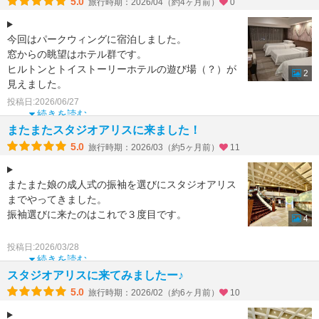
5.0
旅行時期：2026/04（約4ヶ月前）
0
今回はパークウィングに宿泊しました。
窓からの眺望はホテル群です。
ヒルトンとトイストーリーホテルの遊び場（？）が
2
見えました。
お天気が良いと富士山まで見えるらしいのですが残
投稿日:2026/06/27
念ながら曇っていて見
続きを読む
またまたスタジオアリスに来ました！
5.0
旅行時期：2026/03（約5ヶ月前）
11
またまた娘の成人式の振袖を選びにスタジオアリス
までやってきました。
振袖選びに来たのはこれで３度目です。
4
シェラトンだと車で来れますし駐車場がたくさんあ
投稿日:2026/03/28
るので運転が下手な私でも安心して来訪でき
続きを読む
スタジオアリスに来てみましたー♪
5.0
旅行時期：2026/02（約6ヶ月前）
10