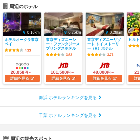
周辺のホテル
0.16km
0.25km
0.28km
ホテルオークラ東京
東京ディズニーシ
東京ディズニーリゾ
ヒルト
ベイ
ー・ファンタジース
ート トイ ストーリ
プリングスホテル
ー（R）ホテル
4.33
3.63
3.71
20,058
101,500
49,000
21
円～
円～
円～
詳細
を見る
詳細
を見る
詳細
を見る
詳
舞浜 ホテルランキングを見る
千葉 ホテルランキングを見る
周辺の観光スポット