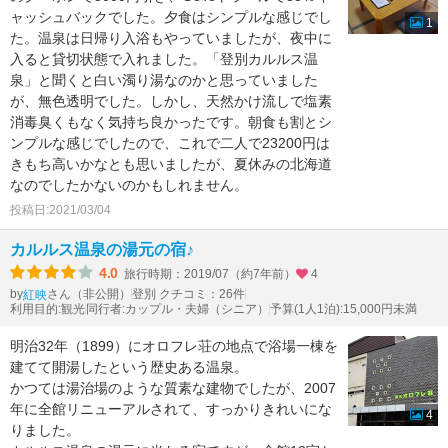
ャッシュバックでした。夕食はシンプルな感じでし
1
た。温泉は日帰り入浴もやっていましたが、夜中に
入ると貸切状態で入れました。「登別カルルス温
泉」と聞くと白い濁り湯なのかと思っていました
が、無色透明でした。しかし、天然かけ流しで塩素
消毒臭くもなく気持ち良かったです。朝食も割とシ
ンプルな感じでしたので、これで二人で23200円は
きもち高いかなとも思いましたが、夏休みの北海道
なのでしたかないのかもしれません。
投稿日:2021/03/04
カルルス温泉の湯元の宿♪
4.0
旅行時期：2019/07（約7年前）
4
by
さん（非公開）
登別 クチコミ：26件
紅映
利用目的:観光
同行者:カップル・夫婦（シニア）
予算(1人1泊):15,000円未満
明治32年（1899）にオロフレ荘の地点で浴場一棟を
建てて開湯したという歴史ある温泉。
かつては湯治場のような質素な建物でしたが、2007
年に全館リニューアルされて、すっかりきれいにな
4
りました。