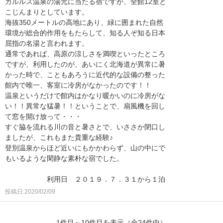
カルルス温泉の湯元に当たる宿ですが、全館12室と
こじんまりとしています。
海抜350メートルの高地にあり、緑に囲まれた自然
環境が総合的作用をもたらして、知る人ぞ知る日本
屈指の名湯と言われます。
通常であれば、高原の涼しさを満喫といったところ
ですが、利用したのが、あいにく北海道が異常に暑
かった時で、こともあろうに近代的な設備の整った
館内で唯一、客室に冷房がなかったのです！！
温泉というだけで館内はかなり暖かいのに冷房がな
い！！異常な猛暑！！ということで、扇風機を回し
て窓を開け放って・・・
すぐ脇を流れる川の音と暑さとで、いささか閉口し
ましたが、これもまた貴重な経験♪
登別温泉からほど近いにもかかわらず、山の中にで
もいるような閑静な素朴な宿でした。
利用日 ２０１９．７．３１から１泊
投稿日:2020/02/09
1件目～10件目を表示（全24件中）