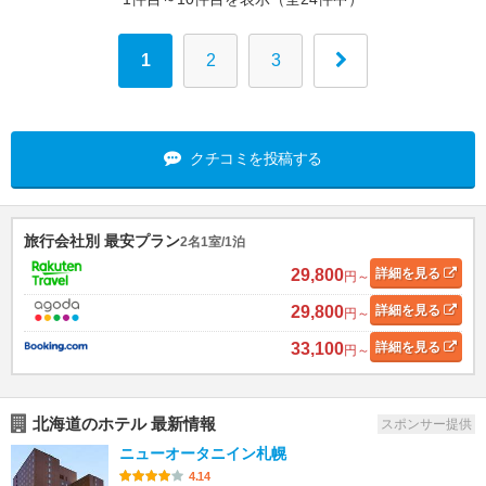
1
2
3
クチコミを投稿する
旅行会社別 最安プラン
2名1室/1泊
29,800
詳細
を見る
円～
29,800
詳細
を見る
円～
33,100
詳細
を見る
円～
北海道のホテル 最新情報
スポンサー提供
ニューオータニイン札幌
4.14