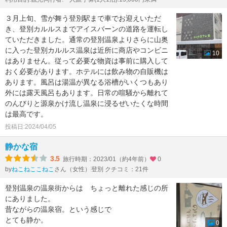
３月上旬、雪が舞う登別駅まで車でお迎えいただ
き、登別カルルスまでアイスバーンの道路を運転し
ていただきました。通常の登別温泉よりさらに山奥
に入った登別カルルス温泉は近所に商店やコンビニ
10
はありません。従って必要な物資は事前に購入して
おく必要があります。ホテルには飲み物の自販機は
あります。風呂は湯温が異なる浴槽がいくつもあり
外には露天風呂もあります。日常の喧騒から離れて
のんびりと源泉かけ流し温泉に浸るぜいたくな時間
は最高です。
投稿日:2024/04/05
静かな宿
3.5
旅行時期：2023/01（約4年前）
0
by
さん（女性）
登別 クチコミ：21件
ねこねここねこ
登別温泉の温泉街からは ちょっと離れた感じの所
にありました。
昔ながらの温泉宿。という感じで
とても静か。
0