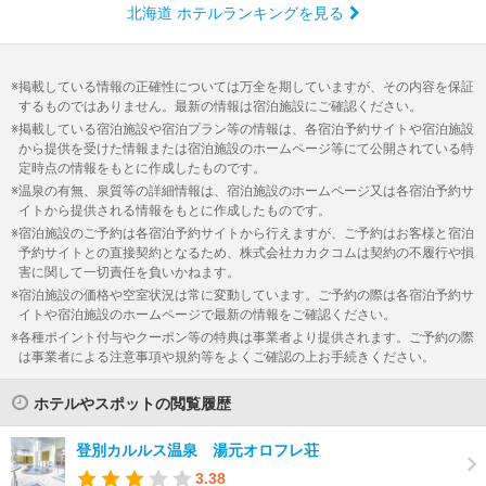
北海道 ホテルランキングを見る
掲載している情報の正確性については万全を期していますが、その内容を保証
するものではありません。最新の情報は宿泊施設にご確認ください。
掲載している宿泊施設や宿泊プラン等の情報は、各宿泊予約サイトや宿泊施設
から提供を受けた情報または宿泊施設のホームページ等にて公開されている特
定時点の情報をもとに作成したものです。
温泉の有無、泉質等の詳細情報は、宿泊施設のホームページ又は各宿泊予約サ
イトから提供される情報をもとに作成したものです。
宿泊施設のご予約は各宿泊予約サイトから行えますが、ご予約はお客様と宿泊
予約サイトとの直接契約となるため、株式会社カカクコムは契約の不履行や損
害に関して一切責任を負いかねます。
宿泊施設の価格や空室状況は常に変動しています。ご予約の際は各宿泊予約サ
イトや宿泊施設のホームページで最新の情報をご確認ください。
各種ポイント付与やクーポン等の特典は事業者より提供されます。ご予約の際
は事業者による注意事項や規約等をよくご確認の上お手続きください。
ホテルやスポットの閲覧履歴
登別カルルス温泉 湯元オロフレ荘
3.38