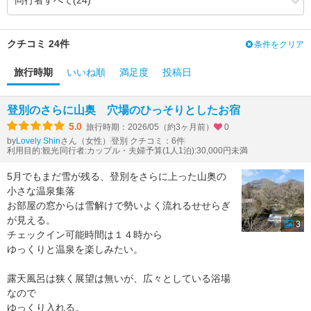
3.88
3.88
食事・ドリンク
（0.00）
3.32
3.38
バリアフリー
（+0.06）
クチコミ 24件
条件をクリア
旅行時期
いいね順
満足度
投稿日
登別のさらに山奥 穴場のひっそりとしたお宿
5.0
旅行時期：2026/05（約3ヶ月前）
0
by
さん（女性）
登別 クチコミ：6件
Lovely Shin
利用目的:観光
同行者:カップル・夫婦
予算(1人1泊):30,000円未満
5月でもまだ雪が残る、登別をさらに上った山奥の
小さな温泉集落
お部屋の窓からは雪解けで勢いよく流れるせせらぎ
が見える。
3
チェックイン可能時間は１４時から
ゆっくりと温泉を楽しみたい。
露天風呂は狭く展望は無いが、広々としている浴場
なので
ゆっくり入れる。