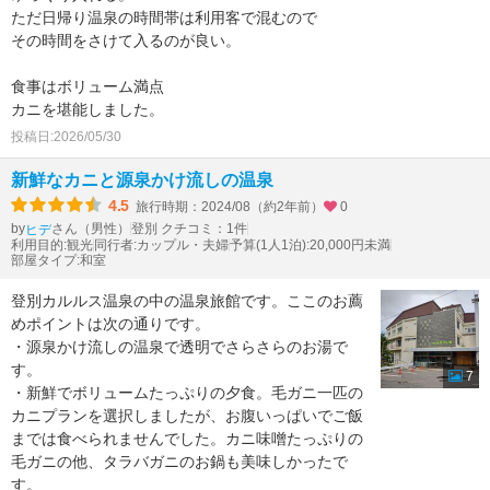
ただ日帰り温泉の時間帯は利用客で混むので
その時間をさけて入るのが良い。
食事はボリューム満点
カニを堪能しました。
投稿日:2026/05/30
新鮮なカニと源泉かけ流しの温泉
4.5
旅行時期：2024/08（約2年前）
0
by
さん（男性）
登別 クチコミ：1件
ヒデ
利用目的:観光
同行者:カップル・夫婦
予算(1人1泊):20,000円未満
部屋タイプ:和室
登別カルルス温泉の中の温泉旅館です。ここのお薦
めポイントは次の通りです。
・源泉かけ流しの温泉で透明でさらさらのお湯で
す。
7
・新鮮でボリュームたっぷりの夕食。毛ガニ一匹の
カニプランを選択しましたが、お腹いっぱいでご飯
までは食べられませんでした。カニ味噌たっぷりの
毛ガニの他、タラバガニのお鍋も美味しかったで
す。