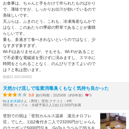
お食事は、ちゃんと手をかけて作られたものばかり
で、薄味ですが、しっかりお出汁が効いているので
美味しいです。
天ぷらは、ふきのとう。これも、冷凍海老なんかで
はなく、このあたりの季節の野草であることが素晴
らしいです。
量も、多過ぎて食べきれないというのではなく、少
なすぎず多すぎず。
Wi-Fiはありませんが、そもそも、Wi-Fiがあること
で不必要な電磁波を受けずに済みますし、スマホに
時間をとられることなく、のんびりできてよいので
は？と私は思います。
投稿日:2021/04/02
天然かけ流しで塩素消毒臭くもなく気持ち良かった
3.0
旅行時期：2020/08（約6年前）
0
by
さん（男性）
登別 クチコミ：4件
まめ夫婦
同行者:カップル・夫婦
予算(1人1泊):12,500円未満
登別での宿は「登別カルルス温泉 湯元オロフレ
荘」でした。1泊2食付き二人で23200円がじゃらん
のクーポンで5000円引き、GoToトラベルで35％キ