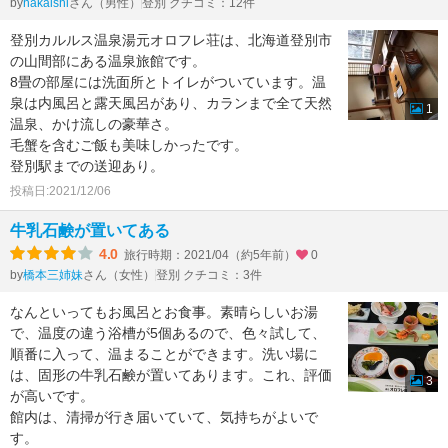
by
さん（男性）
登別 クチコミ：12件
nakaishi
登別カルルス温泉湯元オロフレ荘は、北海道登別市
の山間部にある温泉旅館です。
8畳の部屋には洗面所とトイレがついています。温
泉は内風呂と露天風呂があり、カランまで全て天然
1
温泉、かけ流しの豪華さ。
毛蟹を含むご飯も美味しかったです。
登別駅までの送迎あり。
投稿日:2021/12/06
牛乳石鹸が置いてある
4.0
旅行時期：2021/04（約5年前）
0
by
さん（女性）
登別 クチコミ：3件
橋本三姉妹
なんといってもお風呂とお食事。素晴らしいお湯
で、温度の違う浴槽が5個あるので、色々試して、
順番に入って、温まることができます。洗い場に
は、固形の牛乳石鹸が置いてあります。これ、評価
3
が高いです。
館内は、清掃が行き届いていて、気持ちがよいで
す。