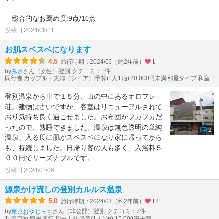
総合的なお薦め度:9点/10点
投稿日:2024/08/11
お肌スベスベになります
4.5
旅行時期：2024/06（約2年前）
1
by
さん（女性）
登別 クチコミ：1件
みさ
同行者:カップル・夫婦（シニア）
予算(1人1泊):20,000円未満
部屋タイプ:和室
登別温泉から車で１５分、山の中にあるオロフレ
荘。建物は古いですが、客室はリニューアルされて
おり気持ち良く過ごせました。お布団がフカフカだ
ったので、熟睡できました。温泉は無色透明の単純
2
温泉、入る度に肌がスベスベになり家に帰ってから
も、持続しました。日帰り客の人も多く、入浴料５
００円でリーズナブルです。
投稿日:2024/07/06
源泉かけ流しの登別カルルス温泉
5.0
旅行時期：2024/03（約2年前）
12
by
さん（非公開）
登別 クチコミ：7件
東京おやじっち
利用目的:観光
同行者:一人旅
予算(1人1泊):15,000円未満