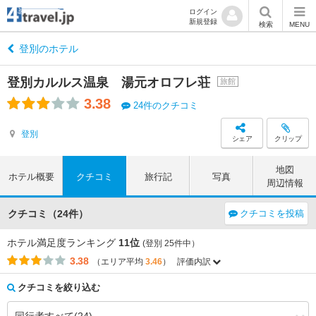
ログイン
新規登録
検索
MENU
登別のホテル
登別カルルス温泉 湯元オロフレ荘
旅館
3.38
24件のクチコミ
登別
シェア
クリップ
地図
ホテル概要
クチコミ
旅行記
写真
周辺情報
クチコミ（24件）
クチコミを投稿
ホテル満足度ランキング
11位
(登別 25件中）
3.38
（エリア平均
3.46
）
評価内訳
評価項目
エリア平均
このホテルの平均
3.57
3.47
アクセス
（-0.10）
クチコミを絞り込む
3.90
3.97
コストパフォーマンス
（+0.07）
3.65
4.12
客室
（+0.47）
3.88
4.23
接客対応
（+0.35）
4.15
4.46
風呂
（+0.31）