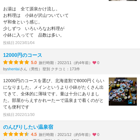
お湯は 全て源泉かけ流し。
お料理は 小鉢が沢山ついていて
ザ和食という感じ。
少しずつ いろいろなお料理が
小鉢に入ってて 品数は多い。
投稿日:2023/01/04
12000円のコース
5.0
旅行時期：2022/11（約4年前）
0
by
さん（男性）
登別 クチコミ：173件
shentai
12000円のコースを選び、北海道割で8000円くらい
になりました。メインというより小鉢がたくさん出
てきて、全体的に薄味です。量は十分にありまし
た。部屋からえすかれーたーで温泉まで着くのがと
1
ても便利です
投稿日:2022/11/30
のんびりしたい温泉宿
4.5
旅行時期：2021/12（約5年前）
0