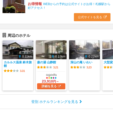
お得情報
WEBからの予約は公式サイトがお得！札幌駅から
好アクセス！
公式サイトを見る
周辺のホテル
0.11km
0.13km
0.22km
カルルス温泉 鈴木旅
森の湯 山静館
深山の庵 いわい
大型貸
館
3.21
3.23
3.31
23,910
円～
詳細
を見る
登別 ホテルランキングを見る