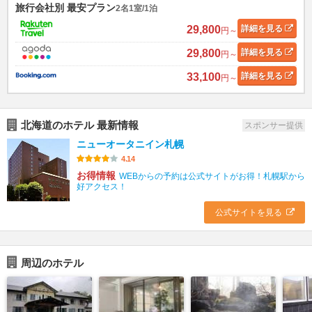
旅行会社別 最安プラン
2名1室/1泊
29,800
詳細
を見る
円～
29,800
詳細
を見る
円～
33,100
詳細
を見る
円～
北海道のホテル 最新情報
スポンサー提供
ニューオータニイン札幌
4.14
お得情報
WEBからの予約は公式サイトがお得！札幌駅から
好アクセス！
公式サイトを見る
周辺のホテル