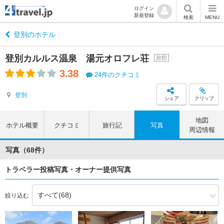
ログイン
新規登録
検索
MENU
登別のホテル
登別カルルス温泉 湯元オロフレ荘
旅館
3.38
24件のクチコミ
登別
シェア
クリップ
地図
ホテル概要
クチコミ
旅行記
写真
周辺情報
写真（68件）
トラベラー投稿写真・オーナー提供写真
絞り込む