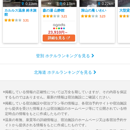
0.11km
0.13km
0.22km
カルルス温泉 鈴木旅
森の湯 山静館
深山の庵 いわい
大型貸
館
3.21
3.23
3.31
23,910
円～
詳細
を見る
登別 ホテルランキングを見る
北海道 ホテルランキングを見る
掲載している情報の正確性については万全を期していますが、その内容を保証
するものではありません。最新の情報は宿泊施設にご確認ください。
掲載している宿泊施設や宿泊プラン等の情報は、各宿泊予約サイトや宿泊施設
から提供を受けた情報または宿泊施設のホームページ等にて公開されている特
定時点の情報をもとに作成したものです。
温泉の有無、泉質等の詳細情報は、宿泊施設のホームページ又は各宿泊予約サ
イトから提供される情報をもとに作成したものです。