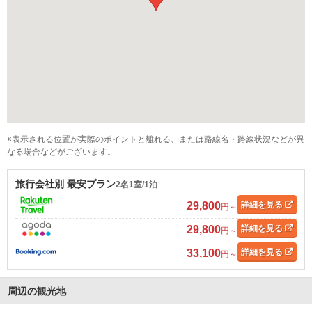
※表示される位置が実際のポイントと離れる、または路線名・路線状況などが異
なる場合などがございます。
旅行会社別 最安プラン
2名1室/1泊
29,800
詳細
を見る
円～
29,800
詳細
を見る
円～
33,100
詳細
を見る
円～
周辺の観光地