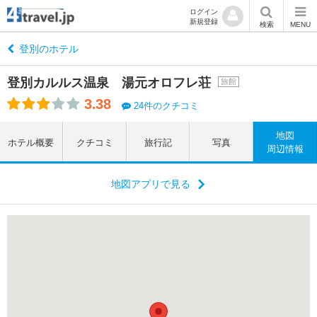
ログイン
新規登録
検索
MENU
登別のホテル
登別カルルス温泉 湯元オロフレ荘
旅館
3.38
24件のクチコミ
地図
ホテル概要
クチコミ
旅行記
写真
周辺情報
地図アプリで見る