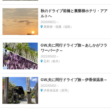
秋のドライブ前橋と裏磐梯ホテリ・アア
ルトへ
2020/09/21～
裏磐梯・猫魔（福島）
GW,夫に同行ドライブ旅～あしかがフラ
ワーパーク～
2022/05/02～
足利（栃木）
GW,夫に同行ドライブ旅～伊香保温泉～
2022/05/02～
伊香保温泉（群馬）