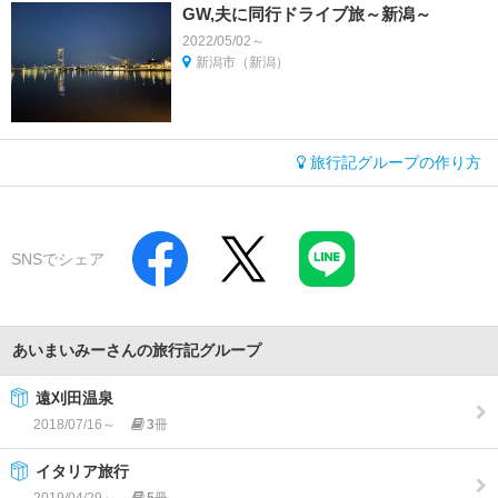
GW,夫に同行ドライブ旅～新潟～
2022/05/02～
新潟市（新潟）
旅行記グループの作り方
SNSでシェア
あいまいみーさんの旅行記グループ
遠刈田温泉
2018/07/16～
3
冊
イタリア旅行