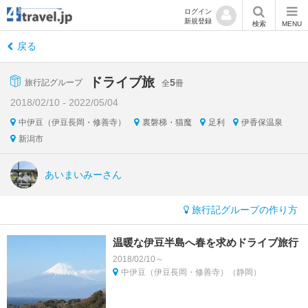
ログイン
新規登録
検索
MENU
戻る
ドライブ旅
5
旅行記グループ
全
冊
2018/02/10 - 2022/05/04
中伊豆（伊豆長岡・修善寺）
裏磐梯・猫魔
足利
伊香保温泉
新潟市
あいまいみーさん
旅行記グループの作り方
温暖な伊豆半島へ春を求めドライブ旅行
2018/02/10～
中伊豆（伊豆長岡・修善寺）（静岡）