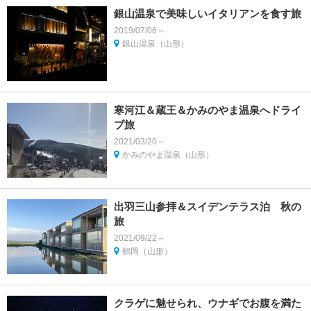
銀山温泉で美味しいイタリアンを食す旅
2019/07/06～
銀山温泉（山形）
寒河江＆蔵王＆かみのやま温泉へドライ
ブ旅
2021/03/20～
かみのやま温泉（山形）
出羽三山参拝＆スイデンテラス泊 秋の
旅
2021/09/22～
鶴岡（山形）
クラゲに魅せられ、ウナギでお腹を満た