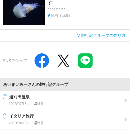
す
2021/09/23～
鶴岡（山形）
旅行記グループの作り方
SNSでシェア
あいまいみーさんの旅行記グループ
遠刈田温泉
2018/07/16～
3
冊
イタリア旅行
2019/04/29～
5
冊