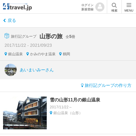
ログイン
新規登録
検索
MENU
戻る
山形の旅
5
旅行記グループ
全
冊
2017/11/22 - 2021/09/23
銀山温泉
かみのやま温泉
鶴岡
あいまいみーさん
旅行記グループの作り方
雪の山形11月の銀山温泉
2017/11/22～
銀山温泉（山形）