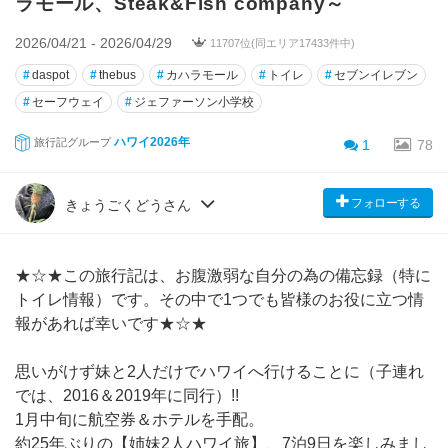
ラモール、Steak&Fish company～
2026/04/21 - 2026/04/29
11707位(同エリア17433件中)
#
daspot
#
thebus
#
カハラモール
#
トイレ
#
セブンイレブン
#
セーフウェイ
#
ジェファーソン小学校
ハワイ2026年
旅行記グループ
1
78
フォローする
きょうごくどうさん
★☆★この旅行記は、お腹激弱な自分の為の備忘録（特に
トイレ情報）です。その中で1つでも皆様のお役に立つ情
報があれば幸いです★☆★
思いがけず妹と2人だけでハワイへ行けることに（子連れ
では、2016＆2019年に同行）!!
1月中旬に航空券＆ホテルを手配。
約25年ぶりの【姉妹2人ハワイ旅】、7泊9日を楽しみまし