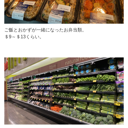
ご飯とおかずが一緒になったお弁当類。
＄9～＄13くらい。