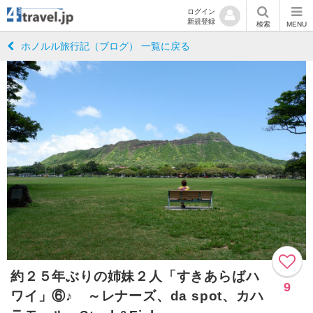
ログイン
新規登録
検索
MENU
ホノルル旅行記（ブログ） 一覧に戻る
約２５年ぶりの姉妹２人「すきあらばハ
9
ワイ」⑥♪ ～レナーズ、da spot、カハ