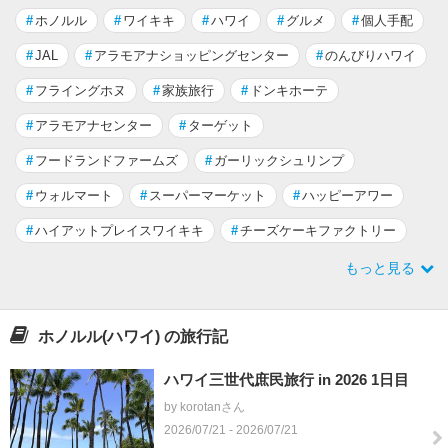
#
ホノルル
#
ワイキキ
#
ハワイ
#
グルメ
#
個人手配
#
JAL
#
アラモアナショッピングセンター
#
のんびりハワイ
#
フライングホヌ
#
家族旅行
#
ドンキホーテ
#
アラモアナセンター
#
ターゲット
#
フードランドファームズ
#
ガーリックシュリンプ
#
ウォルマート
#
スーパーマーケット
#
ハッピーアワー
#
ハイアットプレイスワイキキ
#
チーズケーキファクトリー
もっと見る
ホノルル(ハワイ) の旅行記
ハワイ三世代庶民旅行 in 2026 1日目
by korotanさん
2026/07/21 - 2026/07/21