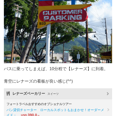
バスに乗ってしまえば、10分程で【レナーズ】に到着。
青空にレナーズの看板が良い感じ(^^)
レナーズベーカリー
スイーツ
フォートラベルおすすめのオプショナルツアー
バン貸切チャーター ローカルスポットもおまかせ！オーダーメ
390.0
イド・…
USD
～