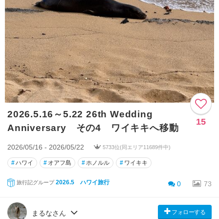
2026.5.16～5.22 26th Wedding
15
Anniversary その4 ワイキキへ移動
2026/05/16 - 2026/05/22
5733位(同エリア11689件中)
#
ハワイ
#
オアフ島
#
ホノルル
#
ワイキキ
2026.5 ハワイ旅行
旅行記グループ
0
73
フォローする
まるなさん